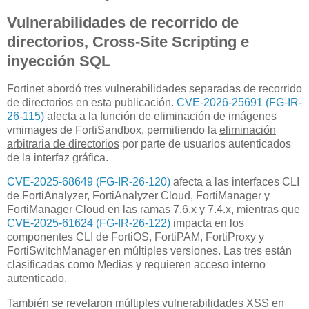
Vulnerabilidades de recorrido de
directorios, Cross-Site Scripting e
inyección SQL
Fortinet abordó tres vulnerabilidades separadas de recorrido
de directorios en esta publicación.
CVE-2026-25691 (FG-IR-
26-115)
afecta a la función de eliminación de imágenes
vmimages de FortiSandbox, permitiendo la
eliminación
arbitraria de directorios
por parte de usuarios autenticados
de la interfaz gráfica.
CVE-2025-68649 (FG-IR-26-120)
afecta a las interfaces CLI
de FortiAnalyzer, FortiAnalyzer Cloud, FortiManager y
FortiManager Cloud en las ramas 7.6.x y 7.4.x, mientras que
CVE-2025-61624 (FG-IR-26-122)
impacta en los
componentes CLI de FortiOS, FortiPAM, FortiProxy y
FortiSwitchManager en múltiples versiones. Las tres están
clasificadas como Medias y requieren acceso interno
autenticado.
También se revelaron múltiples vulnerabilidades XSS en