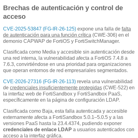
Brechas de autenticación y control de
acceso
CVE-2025-53847 (FG-IR-26-125)
expone una falla de
falta
de autenticación para una función crítica
(CWE-306) en el
demonio CAPWAP de FortiOS y FortiSwitchManager.
Clasificada como Media y accesible sin autenticación desde
una red interna, la vulnerabilidad afecta a FortiOS 7.4.8 a
7.6.3, convirtiéndose en una prioridad para organizaciones
que operan entornos de red empresariales segmentados.
CVE-2026-27316 (FG-IR-26-113)
revela una vulnerabilidad
de
credenciales insuficientemente protegidas
(CWE-522) en
la interfaz web de FortiSandbox y FortiSandbox PaaS,
específicamente en la página de configuración LDAP.
Clasificada como Baja, esta falla autenticada y accesible
externamente afecta a FortiSandbox 5.0.1–5.0.5 y a las
versiones PaaS hasta la 23.4.4374, pudiendo exponer
credenciales de enlace LDAP
a usuarios autenticados con
acceso a la interfaz gráfica.