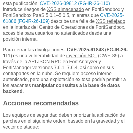
esta publicación.
CVE-2026-39812 (FG-IR-26-110)
introduce riesgos de
XSS almacenado
en FortiSandbox y
FortiSandbox PaaS 5.0.1–5.0.5, mientras que
CVE-2025-
61886 (FG-IR-26-109)
describe una falla de
XSS reflejado
en la interfaz del Centro de Operaciones de FortiSandbox,
accesible para usuarios no autenticados desde una
posición interna.
Para cerrar las divulgaciones,
CVE-2025-61848 (FG-IR-26-
111)
es una vulnerabilidad de
inyección SQL
(CWE-89) a
través de la API JSON RPC en FortiAnalyzer y
FortiManager versiones 7.6.1–7.6.4, así como en sus
contrapartes en la nube. Se requiere acceso interno
autenticado, pero una explotación exitosa podría permitir a
los atacantes
manipular consultas a la base de datos
backend
.
Acciones recomendadas
Los equipos de seguridad deben priorizar la aplicación de
parches en el siguiente orden, basado en la gravedad y el
vector de ataque: