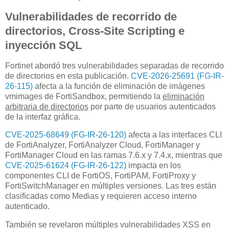
Vulnerabilidades de recorrido de
directorios, Cross-Site Scripting e
inyección SQL
Fortinet abordó tres vulnerabilidades separadas de recorrido
de directorios en esta publicación.
CVE-2026-25691 (FG-IR-
26-115)
afecta a la función de eliminación de imágenes
vmimages de FortiSandbox, permitiendo la
eliminación
arbitraria de directorios
por parte de usuarios autenticados
de la interfaz gráfica.
CVE-2025-68649 (FG-IR-26-120)
afecta a las interfaces CLI
de FortiAnalyzer, FortiAnalyzer Cloud, FortiManager y
FortiManager Cloud en las ramas 7.6.x y 7.4.x, mientras que
CVE-2025-61624 (FG-IR-26-122)
impacta en los
componentes CLI de FortiOS, FortiPAM, FortiProxy y
FortiSwitchManager en múltiples versiones. Las tres están
clasificadas como Medias y requieren acceso interno
autenticado.
También se revelaron múltiples vulnerabilidades XSS en