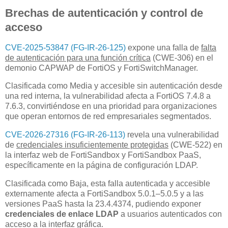
Brechas de autenticación y control de
acceso
CVE-2025-53847 (FG-IR-26-125)
expone una falla de
falta
de autenticación para una función crítica
(CWE-306) en el
demonio CAPWAP de FortiOS y FortiSwitchManager.
Clasificada como Media y accesible sin autenticación desde
una red interna, la vulnerabilidad afecta a FortiOS 7.4.8 a
7.6.3, convirtiéndose en una prioridad para organizaciones
que operan entornos de red empresariales segmentados.
CVE-2026-27316 (FG-IR-26-113)
revela una vulnerabilidad
de
credenciales insuficientemente protegidas
(CWE-522) en
la interfaz web de FortiSandbox y FortiSandbox PaaS,
específicamente en la página de configuración LDAP.
Clasificada como Baja, esta falla autenticada y accesible
externamente afecta a FortiSandbox 5.0.1–5.0.5 y a las
versiones PaaS hasta la 23.4.4374, pudiendo exponer
credenciales de enlace LDAP
a usuarios autenticados con
acceso a la interfaz gráfica.