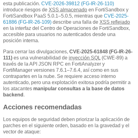
esta publicación.
CVE-2026-39812 (FG-IR-26-110)
introduce riesgos de
XSS almacenado
en FortiSandbox y
FortiSandbox PaaS 5.0.1–5.0.5, mientras que
CVE-2025-
61886 (FG-IR-26-109)
describe una falla de
XSS reflejado
en la interfaz del Centro de Operaciones de FortiSandbox,
accesible para usuarios no autenticados desde una
posición interna.
Para cerrar las divulgaciones,
CVE-2025-61848 (FG-IR-26-
111)
es una vulnerabilidad de
inyección SQL
(CWE-89) a
través de la API JSON RPC en FortiAnalyzer y
FortiManager versiones 7.6.1–7.6.4, así como en sus
contrapartes en la nube. Se requiere acceso interno
autenticado, pero una explotación exitosa podría permitir a
los atacantes
manipular consultas a la base de datos
backend
.
Acciones recomendadas
Los equipos de seguridad deben priorizar la aplicación de
parches en el siguiente orden, basado en la gravedad y el
vector de ataque: