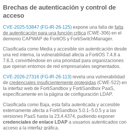
Brechas de autenticación y control de
acceso
CVE-2025-53847 (FG-IR-26-125)
expone una falla de
falta
de autenticación para una función crítica
(CWE-306) en el
demonio CAPWAP de FortiOS y FortiSwitchManager.
Clasificada como Media y accesible sin autenticación desde
una red interna, la vulnerabilidad afecta a FortiOS 7.4.8 a
7.6.3, convirtiéndose en una prioridad para organizaciones
que operan entornos de red empresariales segmentados.
CVE-2026-27316 (FG-IR-26-113)
revela una vulnerabilidad
de
credenciales insuficientemente protegidas
(CWE-522) en
la interfaz web de FortiSandbox y FortiSandbox PaaS,
específicamente en la página de configuración LDAP.
Clasificada como Baja, esta falla autenticada y accesible
externamente afecta a FortiSandbox 5.0.1–5.0.5 y a las
versiones PaaS hasta la 23.4.4374, pudiendo exponer
credenciales de enlace LDAP
a usuarios autenticados con
acceso a la interfaz gráfica.