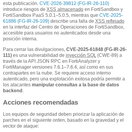
esta publicación.
CVE-2026-39812 (FG-IR-26-110)
introduce riesgos de
XSS almacenado
en FortiSandbox y
FortiSandbox PaaS 5.0.1–5.0.5, mientras que
CVE-2025-
61886 (FG-IR-26-109)
describe una falla de
XSS reflejado
en la interfaz del Centro de Operaciones de FortiSandbox,
accesible para usuarios no autenticados desde una
posición interna.
Para cerrar las divulgaciones,
CVE-2025-61848 (FG-IR-26-
111)
es una vulnerabilidad de
inyección SQL
(CWE-89) a
través de la API JSON RPC en FortiAnalyzer y
FortiManager versiones 7.6.1–7.6.4, así como en sus
contrapartes en la nube. Se requiere acceso interno
autenticado, pero una explotación exitosa podría permitir a
los atacantes
manipular consultas a la base de datos
backend
.
Acciones recomendadas
Los equipos de seguridad deben priorizar la aplicación de
parches en el siguiente orden, basado en la gravedad y el
vector de ataque: