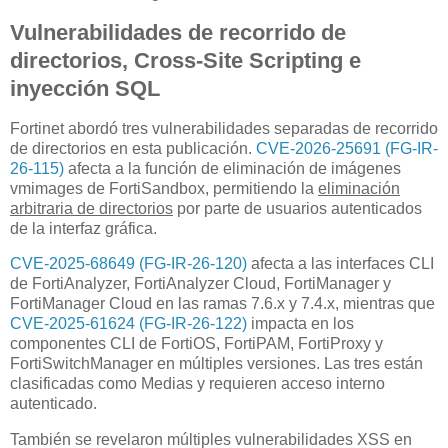
Vulnerabilidades de recorrido de
directorios, Cross-Site Scripting e
inyección SQL
Fortinet abordó tres vulnerabilidades separadas de recorrido
de directorios en esta publicación.
CVE-2026-25691 (FG-IR-
26-115)
afecta a la función de eliminación de imágenes
vmimages de FortiSandbox, permitiendo la
eliminación
arbitraria de directorios
por parte de usuarios autenticados
de la interfaz gráfica.
CVE-2025-68649 (FG-IR-26-120)
afecta a las interfaces CLI
de FortiAnalyzer, FortiAnalyzer Cloud, FortiManager y
FortiManager Cloud en las ramas 7.6.x y 7.4.x, mientras que
CVE-2025-61624 (FG-IR-26-122)
impacta en los
componentes CLI de FortiOS, FortiPAM, FortiProxy y
FortiSwitchManager en múltiples versiones. Las tres están
clasificadas como Medias y requieren acceso interno
autenticado.
También se revelaron múltiples vulnerabilidades XSS en