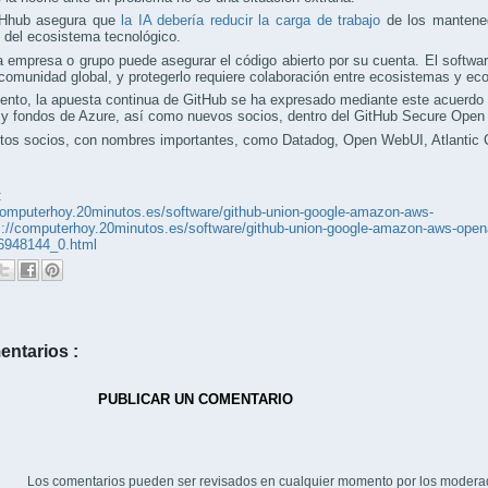
tHhub asegura que
la IA debería reducir la carga de trabajo
de los mantened
 del ecosistema tecnológico.
 empresa o grupo puede asegurar el código abierto por su cuenta. El softw
comunidad global, y protegerlo requiere colaboración entre ecosistemas y ec
to, la apuesta continua de GitHub se ha expresado mediante este acuerdo y
s y fondos de Azure, así como nuevos socios, dentro del GitHub Secure Open
stos socios, con nombres importantes, como Datadog, Open WebUI, Atlantic
:
computerhoy.20minutos.es/software/github-union-google-amazon-aws-
://computerhoy.20minutos.es/software/github-union-google-amazon-aws-openai
_6948144_0.html
entarios :
PUBLICAR UN COMENTARIO
Los comentarios pueden ser revisados en cualquier momento por los modera