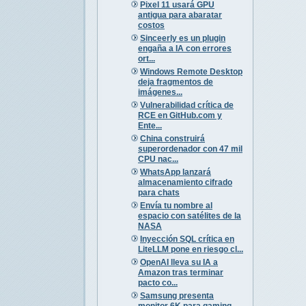
Pixel 11 usará GPU
antigua para abaratar
costos
Sinceerly es un plugin
engaña a IA con errores
ort...
Windows Remote Desktop
deja fragmentos de
imágenes...
Vulnerabilidad crítica de
RCE en GitHub.com y
Ente...
China construirá
superordenador con 47 mil
CPU nac...
WhatsApp lanzará
almacenamiento cifrado
para chats
Envía tu nombre al
espacio con satélites de la
NASA
Inyección SQL crítica en
LiteLLM pone en riesgo cl...
OpenAI lleva su IA a
Amazon tras terminar
pacto co...
Samsung presenta
monitor 6K para gaming