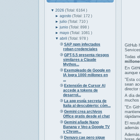
▼
2026
(Total: 6164 )
►
agosto
(Total: 172 )
►
julio
(Total: 710 )
►
junio
(Total: 898 )
►
mayo
(Total: 1081 )
▼
abril
(Total: 978 )
SAP npm infectados
GitHub 
roban credenciales
Service
GPT-5.5 presenta riesgos
Todas el
similares a Claude
millone
Mythos...
En GitHu
Exempleado de Google en
aunque 
IA logra 1000 millones en
"Esta c
...
sean acc
Extensión de Cursor AI
director
accede a tokens de
desarrol...
A día de
muchos d
La app espía secreta de
Italia al descubierto: cóm...
"En GitH
Gemini crea archivos
mantien
Office gratis desde el chat
rápidame
Gemini añade Nano
El resul
Banana y Veo a Google TV
además d
y Chrom...
Además,
Denuvo cae pero sigue
horas de