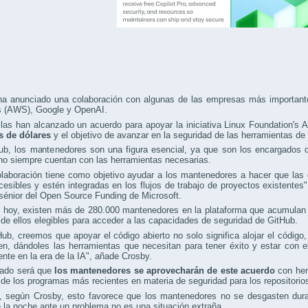
ha anunciado una colaboración con algunas de las empresas más important
s (AWS), Google y OpenAI.
las han alcanzado un acuerdo para apoyar la iniciativa Linux Foundation's 
s de dólares
y el objetivo de avanzar en la seguridad de las herramientas de 
b, los mantenedores son una figura esencial, ya que son los encargados de
no siempre cuentan con las herramientas necesarias.
olaboración tiene como objetivo ayudar a los mantenedores a hacer que la
esibles y estén integradas en los flujos de trabajo de proyectos existentes"
 sénior del Open Source Funding de Microsoft.
 hoy, existen más de 280.000 mantenedores en la plataforma que acumulan c
e ellos elegibles para acceder a las capacidades de seguridad de GitHub.
ub, creemos que apoyar el código abierto no solo significa alojar el código,
en, dándoles las herramientas que necesitan para tener éxito y estar con 
nte en la era de la IA", añade Crosby.
tado será que
los mantenedores se aprovecharán de este acuerdo
con her
e los programas más recientes en materia de seguridad para los repositorio
 según Crosby, esto favorece que los mantenedores no se desgasten durant
 la noche ante un problema no es una situación extraña.