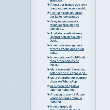
Alerta por fraude que roba
cuentas bancarias con M...
GitHub pierde usuarios
por fallos constantes
Sony exige conexión
mensual para juegos
digitales ...
Analista revela alianza
OpenAI con MediaTek y
Qual...
Nuevo sistema genera
errores intencionales en
corr...
Nuevo ataque BlobPhish
roba credenciales de
inicio...
Meta transmitirá energía
solar desde el espacio pa...
Meta cobraría por guardar
chats en WhatsApp
IA supera en gasto a
salarios humanos
Amazon presenta IA que
vende por voz como un
humano
Nuevo grupo de