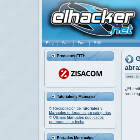
Blog
Web
Foro
RSS
Productos FTTH
G
abra
lunes, 20
¿El códi
tecnológ
Tutoriales y Manuales
Recopilación de
Tutoriales y
Manuales
ordenados por categorías
Últimos
Manuales
publicados
ordenados por fecha
Entradas Mensuales