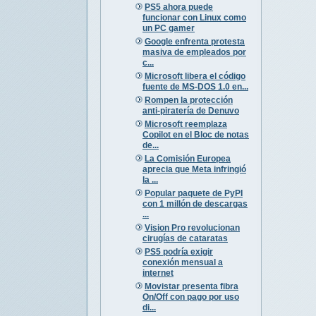
PS5 ahora puede
funcionar con Linux como
un PC gamer
Google enfrenta protesta
masiva de empleados por
c...
Microsoft libera el código
fuente de MS-DOS 1.0 en...
Rompen la protección
anti-piratería de Denuvo
Microsoft reemplaza
Copilot en el Bloc de notas
de...
La Comisión Europea
aprecia que Meta infringió
la ...
Popular paquete de PyPI
con 1 millón de descargas
...
Vision Pro revolucionan
cirugías de cataratas
PS5 podría exigir
conexión mensual a
internet
Movistar presenta fibra
On/Off con pago por uso
di...