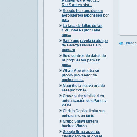
Ransomware Vect 2.0
RaaS ataca sist...
Robots humanoides en
aeropuertos japoneses por
tur...
La tasa de fallos de las
CPU Intel Raptor Lake
sup...
Samsung revela prototipo
Entrada
de Galaxy Glasses sin
cámara
Seis centros de datos de
IA propuestos para un
pue...
WhatsApp prueba su
propio proveedor de
copias de s...
Magnific la nueva era de
Freepik con IA
Grave vulnerabilidad en
autenticación de cPanel y
WHM
GitHub Copilot limita sus
peticiones en junio
Grupo ShinyHunters
hackea Vimeo
Google firma acuerdo
clasificado de IA con el