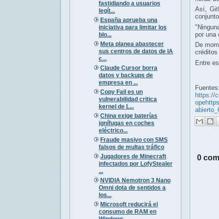
fastidiando a usuarios
Así, Gi
legít...
conjunto
España aprueba una
"Ninguna
iniciativa para limitar los
por una 
blo...
Meta planea abastecer
De momen
sus centros de datos de IA
crédito
c...
Entre e
Claude Cursor borra
datos y backups de
empresa en ...
Fuentes
Copy Fail es un
https://
vulnerabilidad critica
opehttps
kernel de L...
abierto
China exige baterías
ignífugas en coches
eléctrico...
Fraude masivo con SMS
falsos de multas tráfico
Jugadores de Minecraft
0 com
infectados por LofyStealer
...
NVIDIA Nemotron 3 Nano
Omni dota de sentidos a
los...
Microsoft reducirá el
consumo de RAM en
Windows