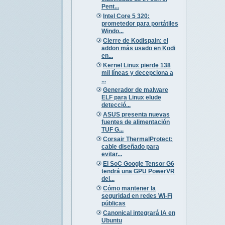
Pent...
Intel Core 5 320:
prometedor para portátiles
Windo...
Cierre de Kodispain: el
addon más usado en Kodi
en...
Kernel Linux pierde 138
mil líneas y decepciona a
...
Generador de malware
ELF para Linux elude
detecció...
ASUS presenta nuevas
fuentes de alimentación
TUF G...
Corsair ThermalProtect:
cable diseñado para
evitar...
El SoC Google Tensor G6
tendrá una GPU PowerVR
del...
Cómo mantener la
seguridad en redes Wi-Fi
públicas
Canonical integrará IA en
Ubuntu