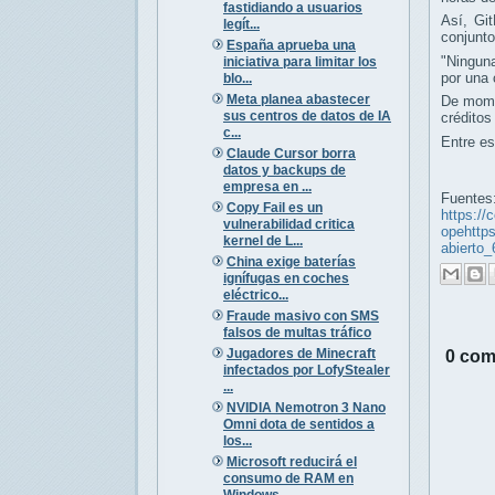
fastidiando a usuarios
Así, Gi
legít...
conjunto
España aprueba una
"Ninguna
iniciativa para limitar los
por una 
blo...
Meta planea abastecer
De momen
sus centros de datos de IA
crédito
c...
Entre e
Claude Cursor borra
datos y backups de
empresa en ...
Fuentes
Copy Fail es un
https://
vulnerabilidad critica
opehttps
kernel de L...
abierto
China exige baterías
ignífugas en coches
eléctrico...
Fraude masivo con SMS
falsos de multas tráfico
Jugadores de Minecraft
0 com
infectados por LofyStealer
...
NVIDIA Nemotron 3 Nano
Omni dota de sentidos a
los...
Microsoft reducirá el
consumo de RAM en
Windows