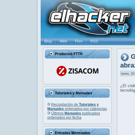
Blog
Web
Foro
RSS
Productos FTTH
G
abra
lunes, 20
¿El códi
tecnológ
Tutoriales y Manuales
Recopilación de
Tutoriales y
Manuales
ordenados por categorías
Últimos
Manuales
publicados
ordenados por fecha
Entradas Mensuales