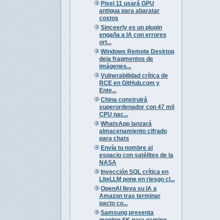
Pixel 11 usará GPU
antigua para abaratar
costos
Sinceerly es un plugin
engaña a IA con errores
ort...
Windows Remote Desktop
deja fragmentos de
imágenes...
Vulnerabilidad crítica de
RCE en GitHub.com y
Ente...
China construirá
superordenador con 47 mil
CPU nac...
WhatsApp lanzará
almacenamiento cifrado
para chats
Envía tu nombre al
espacio con satélites de la
NASA
Inyección SQL crítica en
LiteLLM pone en riesgo cl...
OpenAI lleva su IA a
Amazon tras terminar
pacto co...
Samsung presenta
monitor 6K para gaming