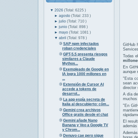
▼
2026
(Total: 6225 )
►
agosto
(Total: 233 )
►
julio
(Total: 710 )
►
junio
(Total: 898 )
►
mayo
(Total: 1081 )
▼
abril
(Total: 978 )
SAP npm infectados
GitHub 
roban credenciales
Service
GPT-5.5 presenta riesgos
Todas el
similares a Claude
millone
Mythos...
En GitHu
Exempleado de Google en
aunque 
IA logra 1000 millones en
"Esta c
...
sean acc
Extensión de Cursor AI
director
accede a tokens de
desarrol...
A día de
muchos d
La app espía secreta de
Italia al descubierto: cóm...
"En GitH
Gemini crea archivos
mantien
Office gratis desde el chat
rápidame
Gemini añade Nano
El resul
Banana y Veo a Google TV
además d
y Chrom...
Además,
Denuvo cae pero sigue
horas de