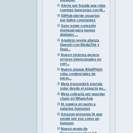
Alerta por fraude que roba
cuentas bancarias con M...
GitHub pierde usuarios
por fallos constantes
Sony exige conexión
mensual para juegos
digitales ...
Analista revela alianza
OpenAI con MediaTek y
Qual...
Nuevo sistema genera
errores intencionales en
corr...
Nuevo ataque BlobPhish
roba credenciales de
inicio...
Meta transmitirá energía
solar desde el espacio pa...
Meta cobraría por guardar
chats en WhatsApp
IA supera en gasto a
salarios humanos
Amazon presenta IA que
vende por voz como un
humano
Nuevo grupo de