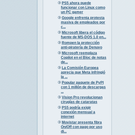
PS5 ahora puede
funcionar con Linux como
un PC gamer
Google enfrenta protesta
masiva de empleados por
c...
Microsoft libera el código
fuente de MS-DOS 1.0 en...
Rompen la protección
anti-piratería de Denuvo
Microsoft reemplaza
Copilot en el Bloc de notas
de...
La Comisión Europea
aprecia que Meta infringió
la ...
Popular paquete de PyPI
con 1 millón de descargas
...
Vision Pro revolucionan
cirugías de cataratas
PS5 podría exigir
conexión mensual a
internet
Movistar presenta fibra
On/Off con pago por uso
di...