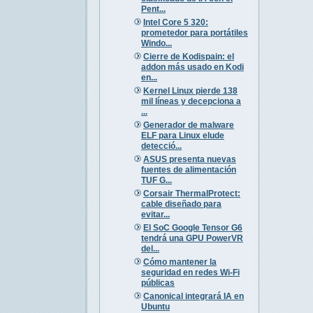
Pent...
Intel Core 5 320:
prometedor para portátiles
Windo...
Cierre de Kodispain: el
addon más usado en Kodi
en...
Kernel Linux pierde 138
mil líneas y decepciona a
...
Generador de malware
ELF para Linux elude
detecció...
ASUS presenta nuevas
fuentes de alimentación
TUF G...
Corsair ThermalProtect:
cable diseñado para
evitar...
El SoC Google Tensor G6
tendrá una GPU PowerVR
del...
Cómo mantener la
seguridad en redes Wi-Fi
públicas
Canonical integrará IA en
Ubuntu