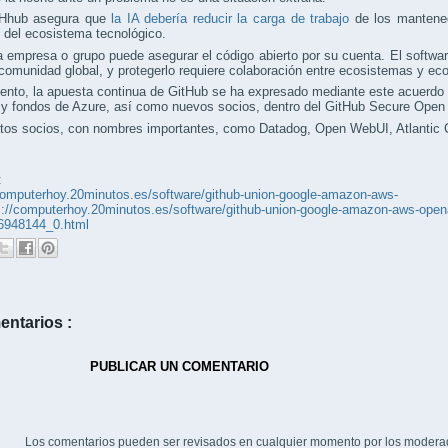
tHhub asegura que
la IA debería reducir la carga de trabajo
de los mantened
 del ecosistema tecnológico.
 empresa o grupo puede asegurar el código abierto por su cuenta. El softw
comunidad global, y protegerlo requiere colaboración entre ecosistemas y ec
to, la apuesta continua de GitHub se ha expresado mediante este acuerdo y
s y fondos de Azure, así como nuevos socios, dentro del GitHub Secure Open
stos socios, con nombres importantes, como Datadog, Open WebUI, Atlantic
:
computerhoy.20minutos.es/software/github-union-google-amazon-aws-
://computerhoy.20minutos.es/software/github-union-google-amazon-aws-openai
_6948144_0.html
entarios :
PUBLICAR UN COMENTARIO
Los comentarios pueden ser revisados en cualquier momento por los modera