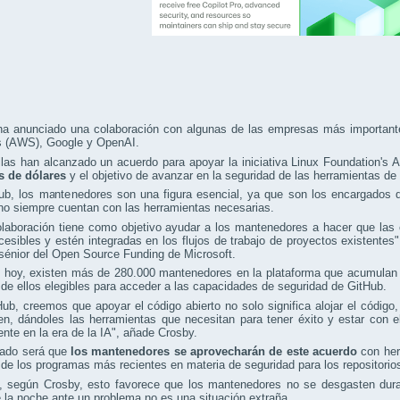
ha anunciado una colaboración con algunas de las empresas más important
s (AWS), Google y OpenAI.
las han alcanzado un acuerdo para apoyar la iniciativa Linux Foundation's 
s de dólares
y el objetivo de avanzar en la seguridad de las herramientas de 
b, los mantenedores son una figura esencial, ya que son los encargados de
no siempre cuentan con las herramientas necesarias.
olaboración tiene como objetivo ayudar a los mantenedores a hacer que la
esibles y estén integradas en los flujos de trabajo de proyectos existentes"
 sénior del Open Source Funding de Microsoft.
 hoy, existen más de 280.000 mantenedores en la plataforma que acumulan c
e ellos elegibles para acceder a las capacidades de seguridad de GitHub.
ub, creemos que apoyar el código abierto no solo significa alojar el código,
en, dándoles las herramientas que necesitan para tener éxito y estar con 
nte en la era de la IA", añade Crosby.
tado será que
los mantenedores se aprovecharán de este acuerdo
con her
e los programas más recientes en materia de seguridad para los repositorio
 según Crosby, esto favorece que los mantenedores no se desgasten durant
 la noche ante un problema no es una situación extraña.