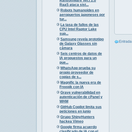
Ransomware Vect 2.0
RaaS ataca sist...
Robots humanoides en
aeropuertos japoneses por
tur...
La tasa de fallos de las
CPU Intel Raptor Lake
sup...
Samsung revela prototipo
Entrada
de Galaxy Glasses sin
cámara
Seis centros de datos de
IA propuestos para un
pue...
WhatsApp prueba su
propio proveedor de
copias de s...
Magnific la nueva era de
Freepik con IA
Grave vulnerabilidad en
autenticación de cPanel y
WHM
GitHub Copilot limita sus
peticiones en junio
Grupo ShinyHunters
hackea Vimeo
Google firma acuerdo
clasificado de IA con el