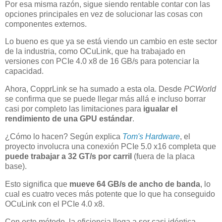
Por esa misma razón, sigue siendo rentable contar con las
opciones principales en vez de solucionar las cosas con
componentes externos.
Lo bueno es que ya se está viendo un cambio en este sector
de la industria, como OCuLink, que ha trabajado en
versiones con PCIe 4.0 x8 de 16 GB/s para potenciar la
capacidad.
Ahora, CopprLink se ha sumado a esta ola. Desde
PCWorld
se confirma que se puede llegar más allá e incluso borrar
casi por completo las limitaciones para
igualar el
rendimiento de una GPU estándar
.
¿Cómo lo hacen? Según explica
Tom's Hardware
, el
proyecto involucra una conexión PCIe 5.0 x16 completa que
puede trabajar a 32 GT/s por carril
(fuera de la placa
base).
Esto significa que
mueve 64 GB/s de ancho de banda
, lo
cual es cuatro veces más potente que lo que ha conseguido
OCuLink con el PCIe 4.0 x8.
Con este método, la eficiencia llega a ser casi idéntica,