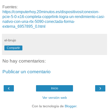
Fuentes:
https://computerhoy.20minutos.es/dispositivos/conexion-
pcie-5-0-x16-completa-copprlink-logra-un-rendimiento-casi-
nativo-con-una-rtx-5090-conectada-forma-
externa_6957895_0.html
el-brujo
Compartir
No hay comentarios:
Publicar un comentario
‹
›
Inicio
Ver versión web
Con la tecnología de
Blogger
.