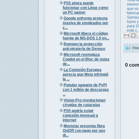
PS5 ahora puede
memor
funcionar con Linux como
que va
un PC gamer
fabrica
Samsu
Google enfrenta protesta
hynix y
masiva de empleados por
para 2
c...
está v..
Microsoft libera el código
fuente de MS-DOS 1.0 en...
Rompen la protección
Etiq
anti-piratería de Denuvo
Microsoft reemplaza
Copilot en el Bloc de notas
de...
0 com
La Comisión Europea
aprecia que Meta infringió
la ...
Popular paquete de PyPI
con 1 millón de descargas
...
Vision Pro revolucionan
cirugías de cataratas
PS5 podría exigir
conexión mensual a
internet
Movistar presenta fibra
On/Off con pago por uso
di...