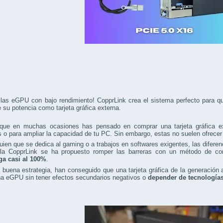
 las eGPU con bajo rendimiento! CopprLink crea el sistema perfecto para
su potencia como tarjeta gráfica externa.
que en muchas ocasiones has pensado en comprar una tarjeta gráfica ext
s o para ampliar la capacidad de tu PC. Sin embargo, estas no suelen ofrece
uien que se dedica al gaming o a trabajos en softwares exigentes, las difere
la CopprLink se ha propuesto romper las barreras con un método de co
a casi al 100%
.
buena estrategia, han conseguido que una tarjeta gráfica de la generación a
a eGPU sin tener efectos secundarios negativos o
depender de tecnología