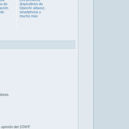
as de
dispositivos de
ación
OpenAI: altavoz,
nte
smartphone y
mucho más
dores.
 opinión del STAFF.