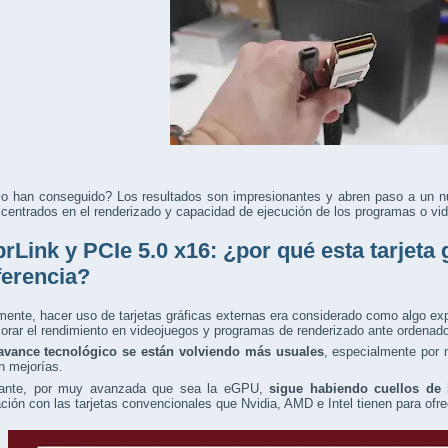
o han conseguido? Los resultados son impresionantes y abren paso a un n
 centrados en el renderizado y capacidad de ejecución de los programas o vi
rLink y PCIe 5.0 x16: ¿por qué esta tarjeta 
iferencia?
mente, hacer uso de tarjetas gráficas externas era considerado como algo ex
orar el rendimiento en videojuegos y programas de renderizado ante ordenado
avance tecnológico se están volviendo más usuales
, especialmente por 
n mejorías.
ante, por muy avanzada que sea la eGPU,
sigue habiendo cuellos de 
ión con las tarjetas convencionales que Nvidia, AMD e Intel tienen para ofr