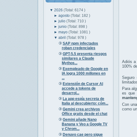
▼
2026
(Total: 6174 )
►
agosto
(Total: 182 )
►
julio
(Total: 710 )
►
junio
(Total: 898 )
►
mayo
(Total: 1081 )
▼
abril
(Total: 978 )
SAP npm infectados
roban credenciales
GPT-5.5 presenta riesgos
similares a Claude
Adiós a
Mythos...
100% de 
Exempleado de Google en
IA logra 1000 millones en
Seguro 
...
limitado
Extensión de Cursor AI
accede a tokens de
Para alg
desarrol...
es que 
manteng
La app espía secreta de
Italia al descubierto: cóm...
Con una 
como un
Gemini crea archivos
Office gratis desde el chat
Gemini añade Nano
Banana y Veo a Google TV
y Chrom...
Denuvo cae pero sigue