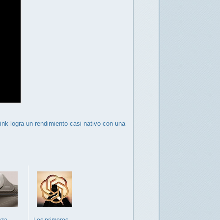
nk-logra-un-rendimiento-casi-nativo-con-una-
nza
Los primeros