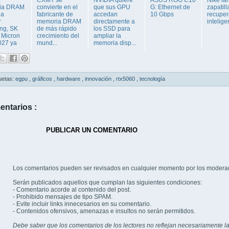
ia DRAM
convierte en el
que sus GPU
G: Ethernet de
zapatill
 a
fabricante de
accedan
10 Gbps
recuper
r
memoria DRAM
directamente a
intelige
ng, SK
de más rápido
los SSD para
 Micron
crecimiento del
ampliar la
027 ya
mund...
memoria disp...
.
uetas:
egpu
,
gráficos
,
hardware
,
innovación
,
rtx5060
,
tecnología
entarios :
PUBLICAR UN COMENTARIO
Los comentarios pueden ser revisados en cualquier momento por los modera
Serán publicados aquellos que cumplan las siguientes condiciones:
- Comentario acorde al contenido del post.
- Prohibido mensajes de tipo SPAM.
- Evite incluir links innecesarios en su comentario.
- Contenidos ofensivos, amenazas e insultos no serán permitidos.
Debe saber que los comentarios de los lectores no reflejan necesariamente la