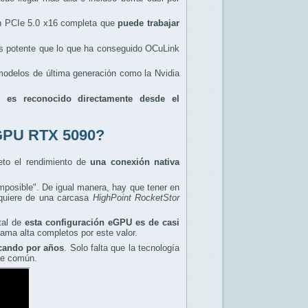
ón PCIe 5.0 x16 completa que
puede trabajar
ás potente que lo que ha conseguido OCuLink
e modelos de última generación como la Nvidia
ue
es reconocido directamente desde el
 eGPU RTX 5090?
eto el rendimiento de
una conexión nativa
imposible". De igual manera, hay que tener en
equiere de una carcasa
HighPoint RocketStor
tal de
esta configuración eGPU es de casi
ama alta completos por este valor.
cando por años
. Solo falta que la tecnología
nte común.