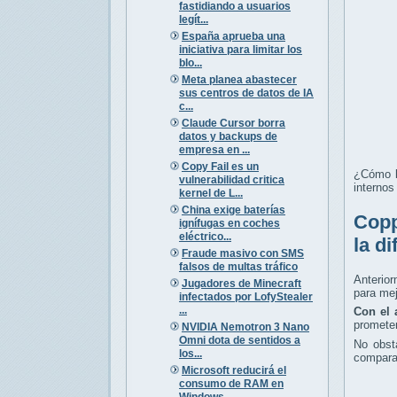
fastidiando a usuarios
legít...
España aprueba una
iniciativa para limitar los
blo...
Meta planea abastecer
sus centros de datos de IA
c...
Claude Cursor borra
datos y backups de
empresa en ...
Copy Fail es un
¿Cómo l
vulnerabilidad critica
internos
kernel de L...
China exige baterías
Copp
ignífugas en coches
eléctrico...
la d
Fraude masivo con SMS
falsos de multas tráfico
Anterior
Jugadores de Minecraft
para mej
infectados por LofyStealer
...
Con el 
promete
NVIDIA Nemotron 3 Nano
Omni dota de sentidos a
No obst
los...
comparac
Microsoft reducirá el
consumo de RAM en
Windows