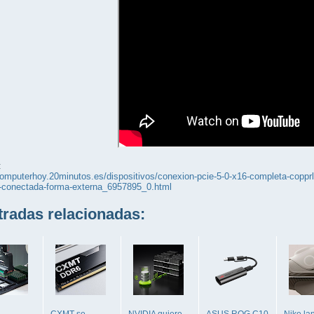
:
computerhoy.20minutos.es/dispositivos/conexion-pcie-5-0-x16-completa-copprli
0-conectada-forma-externa_6957895_0.html
adas relacionadas:
a
CXMT se
NVIDIA quiere
ASUS ROG C10
Nike la