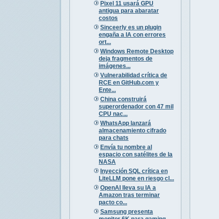
Pixel 11 usará GPU
antigua para abaratar
costos
Sinceerly es un plugin
engaña a IA con errores
ort...
Windows Remote Desktop
deja fragmentos de
imágenes...
Vulnerabilidad crítica de
RCE en GitHub.com y
Ente...
China construirá
superordenador con 47 mil
CPU nac...
WhatsApp lanzará
almacenamiento cifrado
para chats
Envía tu nombre al
espacio con satélites de la
NASA
Inyección SQL crítica en
LiteLLM pone en riesgo cl...
OpenAI lleva su IA a
Amazon tras terminar
pacto co...
Samsung presenta
monitor 6K para gaming