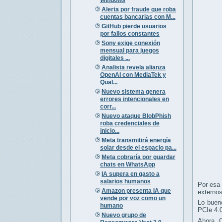
Alerta por fraude que roba
cuentas bancarias con M...
GitHub pierde usuarios
por fallos constantes
Sony exige conexión
mensual para juegos
digitales ...
Analista revela alianza
OpenAI con MediaTek y
Qual...
Nuevo sistema genera
errores intencionales en
corr...
Nuevo ataque BlobPhish
roba credenciales de
inicio...
Meta transmitirá energía
solar desde el espacio pa...
Meta cobraría por guardar
chats en WhatsApp
IA supera en gasto a
salarios humanos
Por esa 
Amazon presenta IA que
externos
vende por voz como un
Lo buen
humano
PCIe 4.0
Nuevo grupo de
Ahora, 