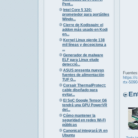
Pent...
Intel Core 5 320:
prometedor para portátiles
Windo...
Cierre de Kodispain: el
addon más usado en Kodi
en...
Kernel Linux pierde 138
mil líneas y decepciona a
...
Generador de malware
ELF para Linux elude
detecció...
ASUS presenta nuevas
Fuentes
fuentes de alimentación
https://
TUF G...
rtx-509
Corsair ThermalProtect:
cable diseñado para
Entr
evitar...
El SoC Google Tensor G6
tendrá una GPU PowerVR
del...
Cómo mantener la
seguridad en redes Wi-Fi
públicas
Canonical integrará IA en
Ubuntu
Toda l