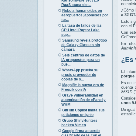
Ransomware Vect 2.0
completo
RaaS ataca sist...
¿Cómo l
Robots humanoides en
a 32 GT
aeropuertos japoneses por
tur...
Esto sig
La tasa de fallos de las
con el P
CPU Intel Raptor Lake
Con este
sup...
GeForce
Samsung revela prototipo
En efec
de Galaxy Glasses sin
Adminis
cámara
Seis centros de datos de
¿Es 
IA propuestos para un
pue...
WhatsApp prueba su
El info
propio proveedor de
porque 
copias de s...
Es decir
Magnific la nueva era de
cuenta 
Freepik con IA
8631D
(
Grave vulnerabilidad en
Conside
autenticación de cPanel y
unos 5.
WHM
De igual
GitHub Copilot limita sus
estabili
peticiones en junio
Grupo ShinyHunters
hackea Vimeo
Google firma acuerdo
clasificado de IA con el