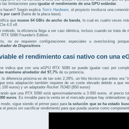
 las limitaciones para
igualar el rendimiento de una GPU estándar
.
o hacen? Según explica
Tom's Hardware
, el proyecto involucra una conexi
/s por carril
(fuera de la placa base).
nifica que
mueve 64 GB/s de ancho de banda
, lo cual es cuatro veces m
CIe 4.0 x8.
 método, la eficiencia llega a ser casi idéntica, incluso cuando se trata d
 RTX 5090 Founder's Edition.
to, no se requieren configuraciones especiales u overclocking porq
trador de Dispositivos
.
viable el rendimiento casi nativo con una
rme indica que con una eGPU RTX 5090 se puede igualar casi por compl
se mantiene alrededor del 97,7%
de su potencia.
, la diferencia próxima es de tan solo 2,29%, un hito técnico que antes era "
que esta adaptación también requiere de un coste elevado debido a que r
1.100 euros) y un adaptador
Rocket 7634D
(850 euros)
rando que una RTX 5090 está aproximadamente a 3.000 euros, el precio to
000 euros
. Es inviable para la venta en el mercado porque hay ordenadores g
 modo, sigue siendo el primer paso para
la solución que se ha estado bus
ce el precio sin sacrificar rendimiento para que pueda usarse como compone