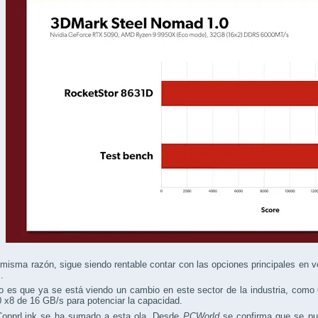
misma razón, sigue siendo rentable contar con las opciones principales en
.
o es que ya se está viendo un cambio en este sector de la industria, como
 x8 de 16 GB/s para potenciar la capacidad.
CopprLink se ha sumado a esta ola. Desde
PCWorld
se confirma que se pue