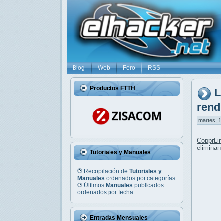
Blog
Web
Foro
RSS
Productos FTTH
L
rend
martes, 1
CopprLi
eliminan
Tutoriales y Manuales
Recopilación de
Tutoriales y
Manuales
ordenados por categorías
Últimos
Manuales
publicados
ordenados por fecha
Entradas Mensuales