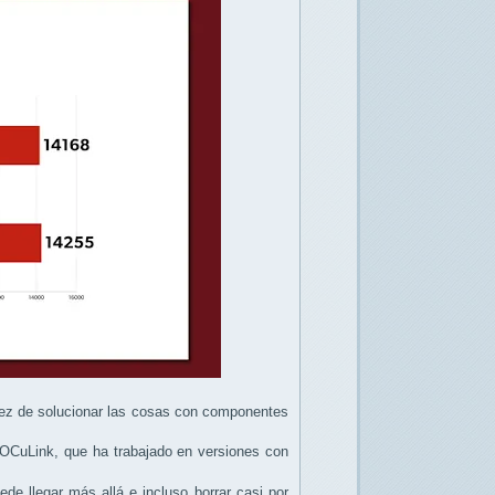
 vez de solucionar las cosas con componentes
 OCuLink, que ha trabajado en versiones con
de llegar más allá e incluso borrar casi por