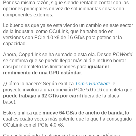
Por esa misma razón, sigue siendo rentable contar con las
opciones principales en vez de solucionar las cosas con
componentes externos.
Lo bueno es que ya se está viendo un cambio en este sector
de la industria, como OCuLink, que ha trabajado en
versiones con PCIe 4.0 x8 de 16 GB/s para potenciar la
capacidad.
Ahora, CopprLink se ha sumado a esta ola. Desde
PCWorld
se confirma que se puede llegar más allá e incluso borrar
casi por completo las limitaciones para
igualar el
rendimiento de una GPU estándar
.
¿Cómo lo hacen? Según explica
Tom's Hardware
, el
proyecto involucra una conexión PCIe 5.0 x16 completa que
puede trabajar a 32 GT/s por carril
(fuera de la placa
base).
Esto significa que
mueve 64 GB/s de ancho de banda
, lo
cual es cuatro veces más potente que lo que ha conseguido
OCuLink con el PCIe 4.0 x8.
Con este método, la eficiencia llega a ser casi idéntica,