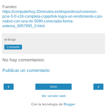
Fuentes:
https://computerhoy.20minutos.es/dispositivos/conexion-
pcie-5-0-x16-completa-copprlink-logra-un-rendimiento-casi-
nativo-con-una-rtx-5090-conectada-forma-
externa_6957895_0.html
el-brujo
Compartir
No hay comentarios:
Publicar un comentario
‹
›
Inicio
Ver versión web
Con la tecnología de
Blogger
.