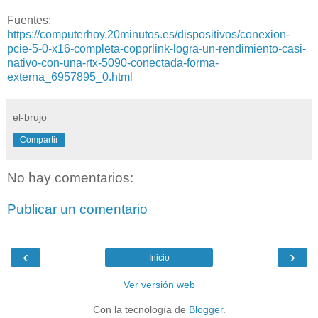
Fuentes:
https://computerhoy.20minutos.es/dispositivos/conexion-
pcie-5-0-x16-completa-copprlink-logra-un-rendimiento-casi-
nativo-con-una-rtx-5090-conectada-forma-
externa_6957895_0.html
el-brujo
Compartir
No hay comentarios:
Publicar un comentario
‹
›
Inicio
Ver versión web
Con la tecnología de
Blogger
.