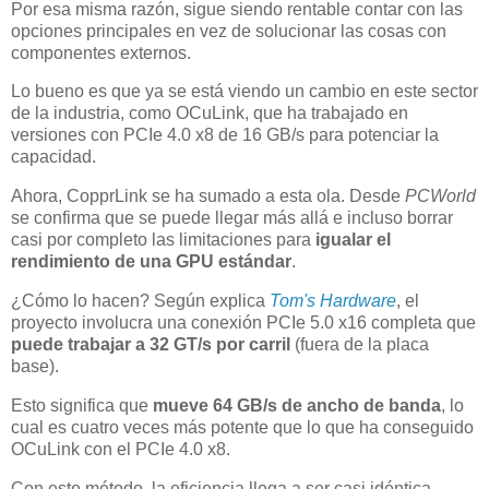
Por esa misma razón, sigue siendo rentable contar con las
opciones principales en vez de solucionar las cosas con
componentes externos.
Lo bueno es que ya se está viendo un cambio en este sector
de la industria, como OCuLink, que ha trabajado en
versiones con PCIe 4.0 x8 de 16 GB/s para potenciar la
capacidad.
Ahora, CopprLink se ha sumado a esta ola. Desde
PCWorld
se confirma que se puede llegar más allá e incluso borrar
casi por completo las limitaciones para
igualar el
rendimiento de una GPU estándar
.
¿Cómo lo hacen? Según explica
Tom's Hardware
, el
proyecto involucra una conexión PCIe 5.0 x16 completa que
puede trabajar a 32 GT/s por carril
(fuera de la placa
base).
Esto significa que
mueve 64 GB/s de ancho de banda
, lo
cual es cuatro veces más potente que lo que ha conseguido
OCuLink con el PCIe 4.0 x8.
Con este método, la eficiencia llega a ser casi idéntica,