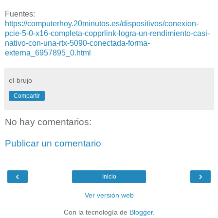
Fuentes:
https://computerhoy.20minutos.es/dispositivos/conexion-
pcie-5-0-x16-completa-copprlink-logra-un-rendimiento-casi-
nativo-con-una-rtx-5090-conectada-forma-
externa_6957895_0.html
el-brujo
Compartir
No hay comentarios:
Publicar un comentario
‹
›
Inicio
Ver versión web
Con la tecnología de
Blogger
.