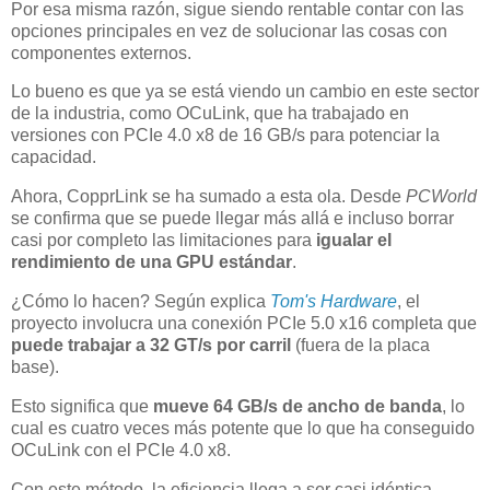
Por esa misma razón, sigue siendo rentable contar con las
opciones principales en vez de solucionar las cosas con
componentes externos.
Lo bueno es que ya se está viendo un cambio en este sector
de la industria, como OCuLink, que ha trabajado en
versiones con PCIe 4.0 x8 de 16 GB/s para potenciar la
capacidad.
Ahora, CopprLink se ha sumado a esta ola. Desde
PCWorld
se confirma que se puede llegar más allá e incluso borrar
casi por completo las limitaciones para
igualar el
rendimiento de una GPU estándar
.
¿Cómo lo hacen? Según explica
Tom's Hardware
, el
proyecto involucra una conexión PCIe 5.0 x16 completa que
puede trabajar a 32 GT/s por carril
(fuera de la placa
base).
Esto significa que
mueve 64 GB/s de ancho de banda
, lo
cual es cuatro veces más potente que lo que ha conseguido
OCuLink con el PCIe 4.0 x8.
Con este método, la eficiencia llega a ser casi idéntica,