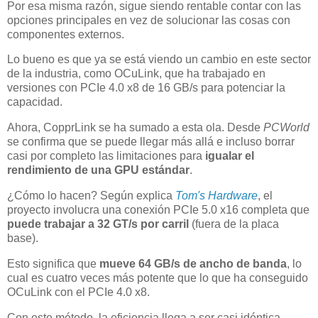
Por esa misma razón, sigue siendo rentable contar con las
opciones principales en vez de solucionar las cosas con
componentes externos.
Lo bueno es que ya se está viendo un cambio en este sector
de la industria, como OCuLink, que ha trabajado en
versiones con PCIe 4.0 x8 de 16 GB/s para potenciar la
capacidad.
Ahora, CopprLink se ha sumado a esta ola. Desde
PCWorld
se confirma que se puede llegar más allá e incluso borrar
casi por completo las limitaciones para
igualar el
rendimiento de una GPU estándar
.
¿Cómo lo hacen? Según explica
Tom's Hardware
, el
proyecto involucra una conexión PCIe 5.0 x16 completa que
puede trabajar a 32 GT/s por carril
(fuera de la placa
base).
Esto significa que
mueve 64 GB/s de ancho de banda
, lo
cual es cuatro veces más potente que lo que ha conseguido
OCuLink con el PCIe 4.0 x8.
Con este método, la eficiencia llega a ser casi idéntica,