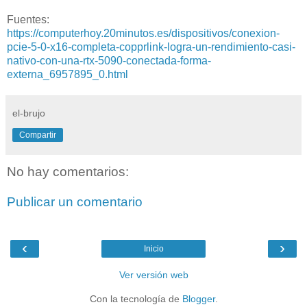
Fuentes:
https://computerhoy.20minutos.es/dispositivos/conexion-
pcie-5-0-x16-completa-copprlink-logra-un-rendimiento-casi-
nativo-con-una-rtx-5090-conectada-forma-
externa_6957895_0.html
el-brujo
Compartir
No hay comentarios:
Publicar un comentario
‹
›
Inicio
Ver versión web
Con la tecnología de
Blogger
.