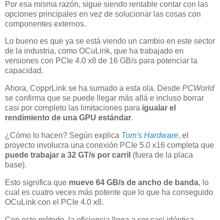
Por esa misma razón, sigue siendo rentable contar con las
opciones principales en vez de solucionar las cosas con
componentes externos.
Lo bueno es que ya se está viendo un cambio en este sector
de la industria, como OCuLink, que ha trabajado en
versiones con PCIe 4.0 x8 de 16 GB/s para potenciar la
capacidad.
Ahora, CopprLink se ha sumado a esta ola. Desde
PCWorld
se confirma que se puede llegar más allá e incluso borrar
casi por completo las limitaciones para
igualar el
rendimiento de una GPU estándar
.
¿Cómo lo hacen? Según explica
Tom's Hardware
, el
proyecto involucra una conexión PCIe 5.0 x16 completa que
puede trabajar a 32 GT/s por carril
(fuera de la placa
base).
Esto significa que
mueve 64 GB/s de ancho de banda
, lo
cual es cuatro veces más potente que lo que ha conseguido
OCuLink con el PCIe 4.0 x8.
Con este método, la eficiencia llega a ser casi idéntica,