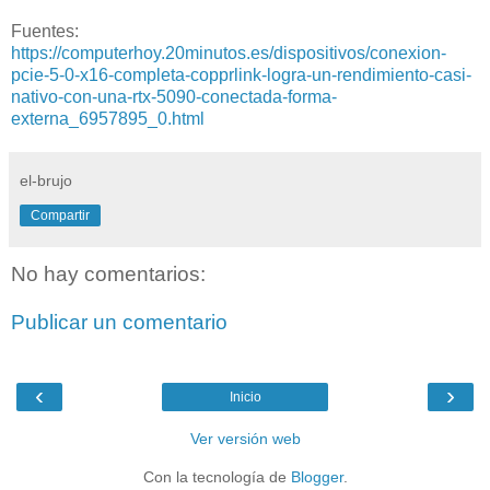
Fuentes:
https://computerhoy.20minutos.es/dispositivos/conexion-
pcie-5-0-x16-completa-copprlink-logra-un-rendimiento-casi-
nativo-con-una-rtx-5090-conectada-forma-
externa_6957895_0.html
el-brujo
Compartir
No hay comentarios:
Publicar un comentario
‹
›
Inicio
Ver versión web
Con la tecnología de
Blogger
.