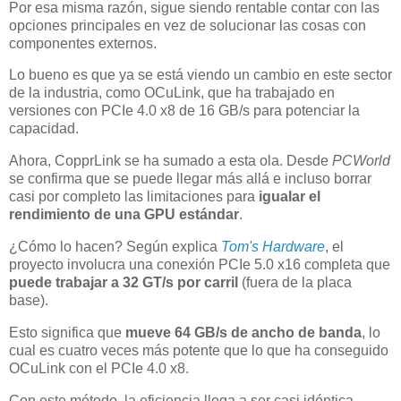
Por esa misma razón, sigue siendo rentable contar con las
opciones principales en vez de solucionar las cosas con
componentes externos.
Lo bueno es que ya se está viendo un cambio en este sector
de la industria, como OCuLink, que ha trabajado en
versiones con PCIe 4.0 x8 de 16 GB/s para potenciar la
capacidad.
Ahora, CopprLink se ha sumado a esta ola. Desde
PCWorld
se confirma que se puede llegar más allá e incluso borrar
casi por completo las limitaciones para
igualar el
rendimiento de una GPU estándar
.
¿Cómo lo hacen? Según explica
Tom's Hardware
, el
proyecto involucra una conexión PCIe 5.0 x16 completa que
puede trabajar a 32 GT/s por carril
(fuera de la placa
base).
Esto significa que
mueve 64 GB/s de ancho de banda
, lo
cual es cuatro veces más potente que lo que ha conseguido
OCuLink con el PCIe 4.0 x8.
Con este método, la eficiencia llega a ser casi idéntica,