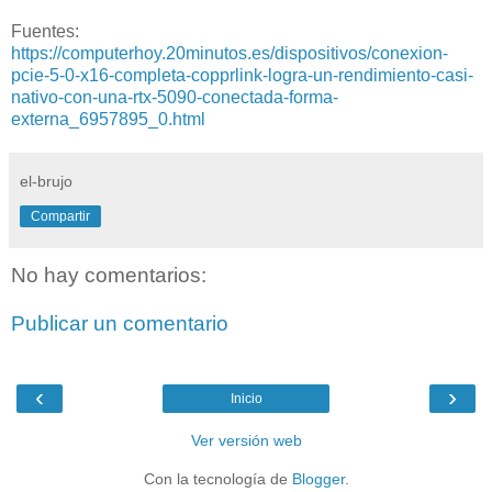
Fuentes:
https://computerhoy.20minutos.es/dispositivos/conexion-
pcie-5-0-x16-completa-copprlink-logra-un-rendimiento-casi-
nativo-con-una-rtx-5090-conectada-forma-
externa_6957895_0.html
el-brujo
Compartir
No hay comentarios:
Publicar un comentario
‹
›
Inicio
Ver versión web
Con la tecnología de
Blogger
.