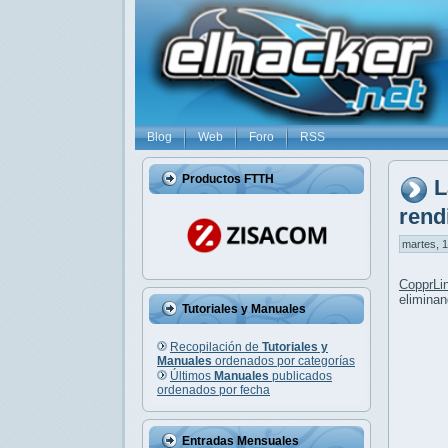
Blog
Web
Foro
RSS
Productos FTTH
L
rend
martes, 1
CopprLi
eliminan
Tutoriales y Manuales
Recopilación de
Tutoriales y
Manuales
ordenados por categorías
Últimos
Manuales
publicados
ordenados por fecha
Entradas Mensuales