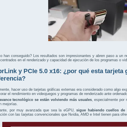
o han conseguido? Los resultados son impresionantes y abren paso a un n
 centrados en el renderizado y capacidad de ejecución de los programas o vi
rLink y PCIe 5.0 x16: ¿por qué esta tarjeta 
iferencia?
mente, hacer uso de tarjetas gráficas externas era considerado como algo ex
orar el rendimiento en videojuegos y programas de renderizado ante ordenado
avance tecnológico se están volviendo más usuales
, especialmente por 
n mejorías.
ante, por muy avanzada que sea la eGPU,
sigue habiendo cuellos de 
ión con las tarjetas convencionales que Nvidia, AMD e Intel tienen para ofr