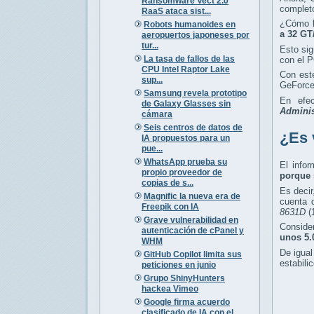
Ransomware Vect 2.0
completo
RaaS ataca sist...
¿Cómo l
Robots humanoides en
a 32 GT
aeropuertos japoneses por
tur...
Esto sig
La tasa de fallos de las
con el P
CPU Intel Raptor Lake
Con este
sup...
GeForce
Samsung revela prototipo
En efec
de Galaxy Glasses sin
Adminis
cámara
Seis centros de datos de
¿Es 
IA propuestos para un
pue...
WhatsApp prueba su
El info
propio proveedor de
porque 
copias de s...
Es decir
Magnific la nueva era de
cuenta 
Freepik con IA
8631D
(
Grave vulnerabilidad en
Conside
autenticación de cPanel y
unos 5.
WHM
De igual
GitHub Copilot limita sus
estabili
peticiones en junio
Grupo ShinyHunters
hackea Vimeo
Google firma acuerdo
clasificado de IA con el