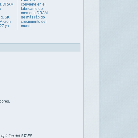
ia DRAM
convierte en el
a
fabricante de
memoria DRAM
g, SK
de más rápido
 Micron
crecimiento del
27 ya
mund...
dores.
 opinión del STAFF.