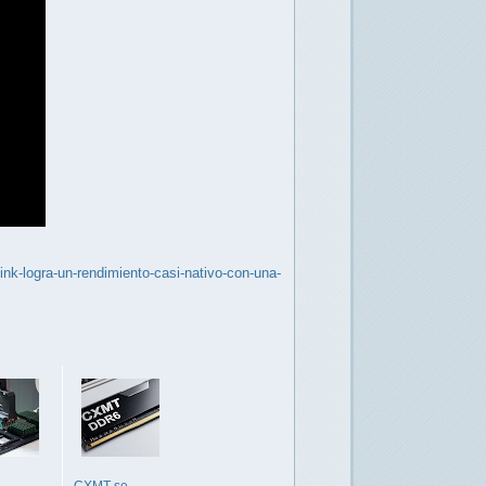
nk-logra-un-rendimiento-casi-nativo-con-una-
CXMT se