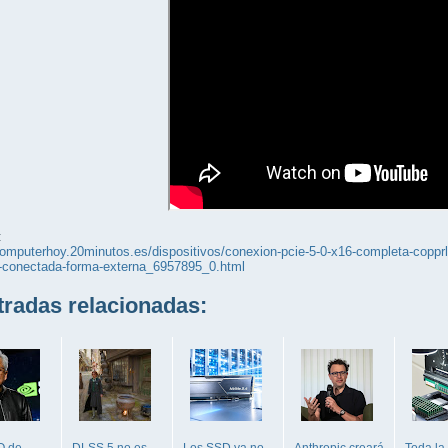
:
computerhoy.20minutos.es/dispositivos/conexion-pcie-5-0-x16-completa-copprli
0-conectada-forma-externa_6957895_0.html
adas relacionadas:
O de
DLSS 5 no es
Los SSD ya no
Anthropic creará
Toda la