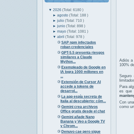
▼
2026
(Total: 6180 )
►
agosto
(Total: 188 )
►
julio
(Total: 710 )
►
junio
(Total: 898 )
►
mayo
(Total: 1081 )
▼
abril
(Total: 978 )
SAP npm infectados
roban credenciales
GPT-5.5 presenta riesgos
similares a Claude
Adiós a
Mythos...
100% de 
Exempleado de Google en
IA logra 1000 millones en
Seguro 
...
limitado
Extensión de Cursor AI
accede a tokens de
Para alg
desarrol...
es que 
manteng
La app espía secreta de
Italia al descubierto: cóm...
Con una 
como un
Gemini crea archivos
Office gratis desde el chat
Gemini añade Nano
Banana y Veo a Google TV
y Chrom...
Denuvo cae pero sigue