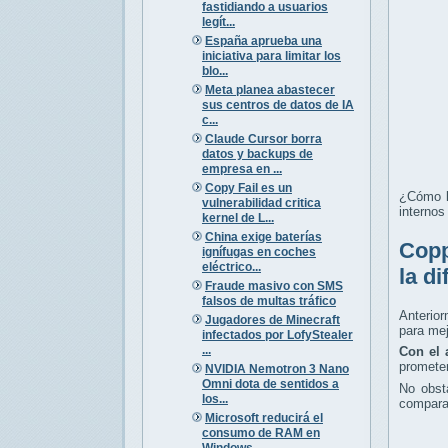
fastidiando a usuarios
legít...
España aprueba una
iniciativa para limitar los
blo...
Meta planea abastecer
sus centros de datos de IA
c...
Claude Cursor borra
datos y backups de
empresa en ...
Copy Fail es un
¿Cómo l
vulnerabilidad critica
internos
kernel de L...
China exige baterías
Copp
ignífugas en coches
eléctrico...
la d
Fraude masivo con SMS
falsos de multas tráfico
Anterior
Jugadores de Minecraft
para mej
infectados por LofyStealer
...
Con el 
promete
NVIDIA Nemotron 3 Nano
Omni dota de sentidos a
No obst
los...
comparac
Microsoft reducirá el
consumo de RAM en
Windows