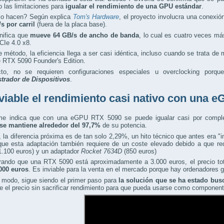
 las limitaciones para
igualar el rendimiento de una GPU estándar
.
o hacen? Según explica
Tom's Hardware
, el proyecto involucra una conexi
/s por carril
(fuera de la placa base).
nifica que
mueve 64 GB/s de ancho de banda
, lo cual es cuatro veces m
CIe 4.0 x8.
 método, la eficiencia llega a ser casi idéntica, incluso cuando se trata d
 RTX 5090 Founder's Edition.
to, no se requieren configuraciones especiales u overclocking porq
trador de Dispositivos
.
viable el rendimiento casi nativo con una
rme indica que con una eGPU RTX 5090 se puede igualar casi por compl
se mantiene alrededor del 97,7%
de su potencia.
, la diferencia próxima es de tan solo 2,29%, un hito técnico que antes era "
que esta adaptación también requiere de un coste elevado debido a que r
1.100 euros) y un adaptador
Rocket 7634D
(850 euros)
rando que una RTX 5090 está aproximadamente a 3.000 euros, el precio to
000 euros
. Es inviable para la venta en el mercado porque hay ordenadores g
 modo, sigue siendo el primer paso para
la solución que se ha estado bus
ce el precio sin sacrificar rendimiento para que pueda usarse como compone