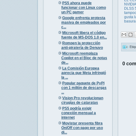
PS5 ahora puede
NVIDIA
funcionar con Linux como
DLSS 5
un PC gamer
tampo
gusta l
Google enfrenta protesta
basura
masiva de empleados por
c...
Microsoft libera el código
fuente de MS-DOS 1.0 en...
Rompen la protección
Etiq
anti-piratería de Denuvo
Microsoft reemplaza
Copilot en el Bloc de notas
de...
0 com
La Comisión Europea
aprecia que Meta infringió
la ...
Popular paquete de PyPI
con 1 millón de descargas
...
Vision Pro revolucionan
cirugías de cataratas
PS5 podría exigir
conexión mensual a
internet
Movistar presenta fibra
On/Off con pago por uso
di...