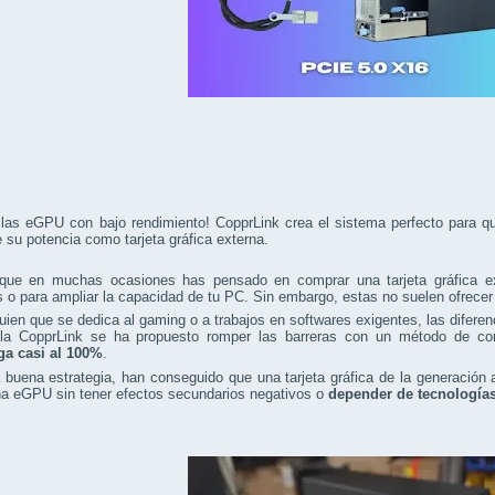
 las eGPU con bajo rendimiento! CopprLink crea el sistema perfecto para
su potencia como tarjeta gráfica externa.
que en muchas ocasiones has pensado en comprar una tarjeta gráfica ext
s o para ampliar la capacidad de tu PC. Sin embargo, estas no suelen ofrece
uien que se dedica al gaming o a trabajos en softwares exigentes, las difere
la CopprLink se ha propuesto romper las barreras con un método de co
a casi al 100%
.
buena estrategia, han conseguido que una tarjeta gráfica de la generación a
a eGPU sin tener efectos secundarios negativos o
depender de tecnología