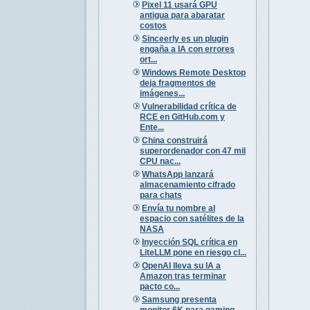
Pixel 11 usará GPU
antigua para abaratar
costos
Sinceerly es un plugin
engaña a IA con errores
ort...
Windows Remote Desktop
deja fragmentos de
imágenes...
Vulnerabilidad crítica de
RCE en GitHub.com y
Ente...
China construirá
superordenador con 47 mil
CPU nac...
WhatsApp lanzará
almacenamiento cifrado
para chats
Envía tu nombre al
espacio con satélites de la
NASA
Inyección SQL crítica en
LiteLLM pone en riesgo cl...
OpenAI lleva su IA a
Amazon tras terminar
pacto co...
Samsung presenta
monitor 6K para gaming