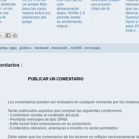
 defiende
un simple filtro
solo
sus propios
memor
: «A mí
para las caras:
almacenarán
chips de IA
que va 
co me
mejora todos los
datos: NVMe 2.4
fabricar
a IA
elementos del
permite limitar
Samsun
»
juego
su rendimiento,
hynix y
migrar...
para 20
está v...
uetas:
egpu
,
gráficos
,
hardware
,
innovación
,
rtx5060
,
tecnología
entarios :
PUBLICAR UN COMENTARIO
Los comentarios pueden ser revisados en cualquier momento por los modera
Serán publicados aquellos que cumplan las siguientes condiciones:
- Comentario acorde al contenido del post.
- Prohibido mensajes de tipo SPAM.
- Evite incluir links innecesarios en su comentario.
- Contenidos ofensivos, amenazas e insultos no serán permitidos.
Debe saber que los comentarios de los lectores no reflejan necesariamente la