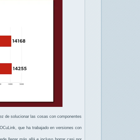
 vez de solucionar las cosas con componentes
 OCuLink, que ha trabajado en versiones con
de llegar más allá e incluso borrar casi por