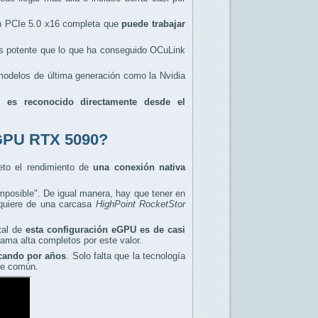
ón PCIe 5.0 x16 completa que
puede trabajar
ás potente que lo que ha conseguido OCuLink
e modelos de última generación como la Nvidia
ue
es reconocido directamente desde el
 eGPU RTX 5090?
eto el rendimiento de
una conexión nativa
imposible". De igual manera, hay que tener en
equiere de una carcasa
HighPoint RocketStor
tal de
esta configuración eGPU es de casi
ama alta completos por este valor.
cando por años
. Solo falta que la tecnología
nte común.