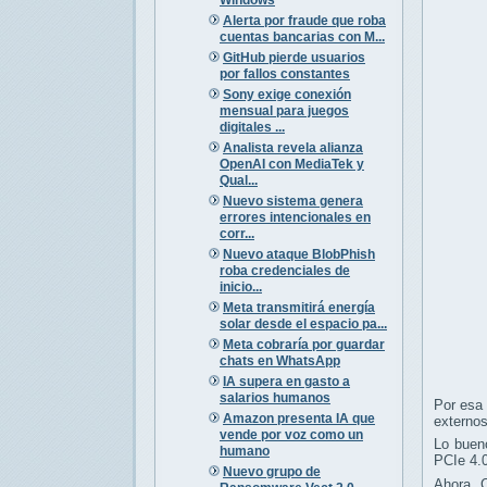
Alerta por fraude que roba
cuentas bancarias con M...
GitHub pierde usuarios
por fallos constantes
Sony exige conexión
mensual para juegos
digitales ...
Analista revela alianza
OpenAI con MediaTek y
Qual...
Nuevo sistema genera
errores intencionales en
corr...
Nuevo ataque BlobPhish
roba credenciales de
inicio...
Meta transmitirá energía
solar desde el espacio pa...
Meta cobraría por guardar
chats en WhatsApp
IA supera en gasto a
salarios humanos
Por esa 
Amazon presenta IA que
externos
vende por voz como un
Lo buen
humano
PCIe 4.0
Nuevo grupo de
Ahora, 