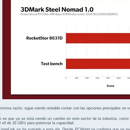
misma razón, sigue siendo rentable contar con las opciones principales en
.
o es que ya se está viendo un cambio en este sector de la industria, como
 x8 de 16 GB/s para potenciar la capacidad.
CopprLink se ha sumado a esta ola. Desde
PCWorld
se confirma que se pue