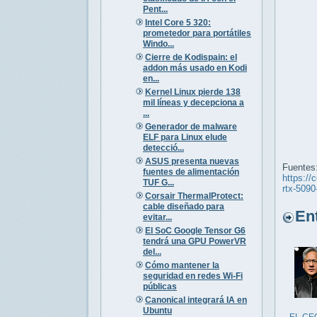
Pent...
Intel Core 5 320:
prometedor para portátiles
Windo...
Cierre de Kodispain: el
addon más usado en Kodi
en...
Kernel Linux pierde 138
mil líneas y decepciona a
...
Generador de malware
ELF para Linux elude
detecció...
ASUS presenta nuevas
Fuentes
fuentes de alimentación
https://
TUF G...
rtx-509
Corsair ThermalProtect:
cable diseñado para
Entr
evitar...
El SoC Google Tensor G6
tendrá una GPU PowerVR
del...
Cómo mantener la
seguridad en redes Wi-Fi
públicas
Canonical integrará IA en
Ubuntu
EL CE