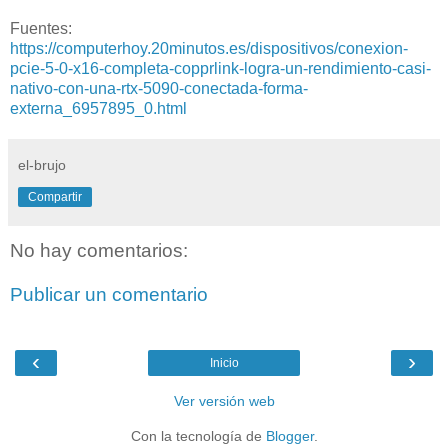
Fuentes:
https://computerhoy.20minutos.es/dispositivos/conexion-
pcie-5-0-x16-completa-copprlink-logra-un-rendimiento-casi-
nativo-con-una-rtx-5090-conectada-forma-
externa_6957895_0.html
el-brujo
Compartir
No hay comentarios:
Publicar un comentario
‹
›
Inicio
Ver versión web
Con la tecnología de
Blogger
.