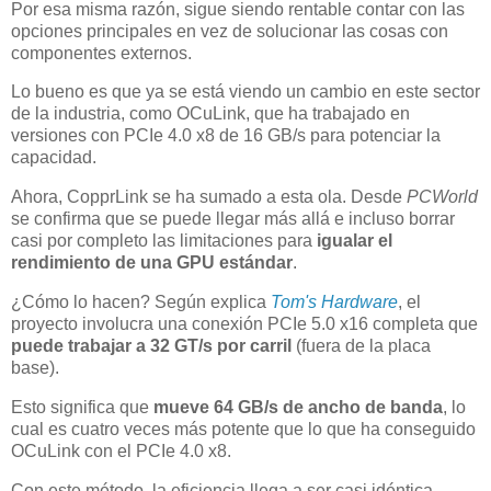
Por esa misma razón, sigue siendo rentable contar con las
opciones principales en vez de solucionar las cosas con
componentes externos.
Lo bueno es que ya se está viendo un cambio en este sector
de la industria, como OCuLink, que ha trabajado en
versiones con PCIe 4.0 x8 de 16 GB/s para potenciar la
capacidad.
Ahora, CopprLink se ha sumado a esta ola. Desde
PCWorld
se confirma que se puede llegar más allá e incluso borrar
casi por completo las limitaciones para
igualar el
rendimiento de una GPU estándar
.
¿Cómo lo hacen? Según explica
Tom's Hardware
, el
proyecto involucra una conexión PCIe 5.0 x16 completa que
puede trabajar a 32 GT/s por carril
(fuera de la placa
base).
Esto significa que
mueve 64 GB/s de ancho de banda
, lo
cual es cuatro veces más potente que lo que ha conseguido
OCuLink con el PCIe 4.0 x8.
Con este método, la eficiencia llega a ser casi idéntica,