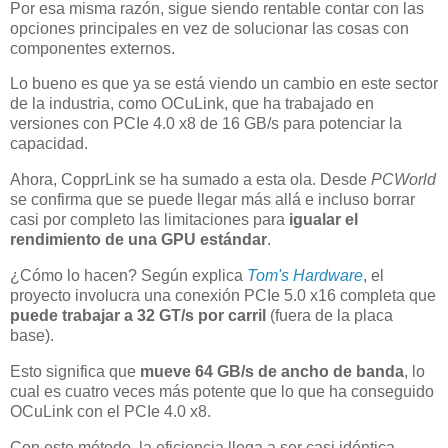
Por esa misma razón, sigue siendo rentable contar con las
opciones principales en vez de solucionar las cosas con
componentes externos.
Lo bueno es que ya se está viendo un cambio en este sector
de la industria, como OCuLink, que ha trabajado en
versiones con PCIe 4.0 x8 de 16 GB/s para potenciar la
capacidad.
Ahora, CopprLink se ha sumado a esta ola. Desde
PCWorld
se confirma que se puede llegar más allá e incluso borrar
casi por completo las limitaciones para
igualar el
rendimiento de una GPU estándar
.
¿Cómo lo hacen? Según explica
Tom's Hardware
, el
proyecto involucra una conexión PCIe 5.0 x16 completa que
puede trabajar a 32 GT/s por carril
(fuera de la placa
base).
Esto significa que
mueve 64 GB/s de ancho de banda
, lo
cual es cuatro veces más potente que lo que ha conseguido
OCuLink con el PCIe 4.0 x8.
Con este método, la eficiencia llega a ser casi idéntica,