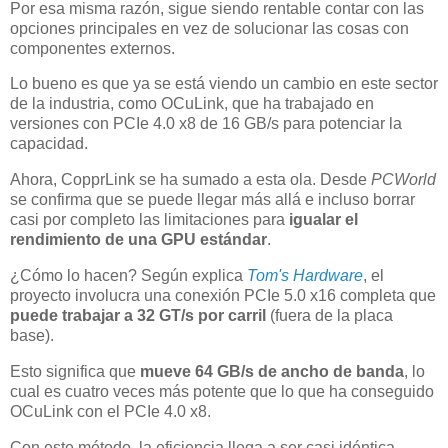
Por esa misma razón, sigue siendo rentable contar con las
opciones principales en vez de solucionar las cosas con
componentes externos.
Lo bueno es que ya se está viendo un cambio en este sector
de la industria, como OCuLink, que ha trabajado en
versiones con PCIe 4.0 x8 de 16 GB/s para potenciar la
capacidad.
Ahora, CopprLink se ha sumado a esta ola. Desde
PCWorld
se confirma que se puede llegar más allá e incluso borrar
casi por completo las limitaciones para
igualar el
rendimiento de una GPU estándar
.
¿Cómo lo hacen? Según explica
Tom's Hardware
, el
proyecto involucra una conexión PCIe 5.0 x16 completa que
puede trabajar a 32 GT/s por carril
(fuera de la placa
base).
Esto significa que
mueve 64 GB/s de ancho de banda
, lo
cual es cuatro veces más potente que lo que ha conseguido
OCuLink con el PCIe 4.0 x8.
Con este método, la eficiencia llega a ser casi idéntica,