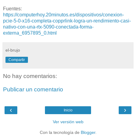
Fuentes:
https://computerhoy.20minutos.es/dispositivos/conexion-
pcie-5-0-x16-completa-copprlink-logra-un-rendimiento-casi-
nativo-con-una-rtx-5090-conectada-forma-
externa_6957895_0.html
el-brujo
Compartir
No hay comentarios:
Publicar un comentario
‹
›
Inicio
Ver versión web
Con la tecnología de
Blogger
.