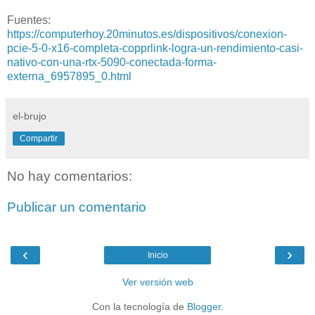
Fuentes:
https://computerhoy.20minutos.es/dispositivos/conexion-
pcie-5-0-x16-completa-copprlink-logra-un-rendimiento-casi-
nativo-con-una-rtx-5090-conectada-forma-
externa_6957895_0.html
el-brujo
Compartir
No hay comentarios:
Publicar un comentario
‹
›
Inicio
Ver versión web
Con la tecnología de
Blogger
.