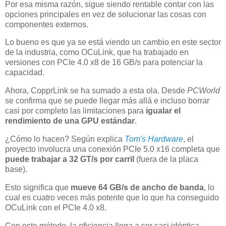
Por esa misma razón, sigue siendo rentable contar con las
opciones principales en vez de solucionar las cosas con
componentes externos.
Lo bueno es que ya se está viendo un cambio en este sector
de la industria, como OCuLink, que ha trabajado en
versiones con PCIe 4.0 x8 de 16 GB/s para potenciar la
capacidad.
Ahora, CopprLink se ha sumado a esta ola. Desde
PCWorld
se confirma que se puede llegar más allá e incluso borrar
casi por completo las limitaciones para
igualar el
rendimiento de una GPU estándar
.
¿Cómo lo hacen? Según explica
Tom's Hardware
, el
proyecto involucra una conexión PCIe 5.0 x16 completa que
puede trabajar a 32 GT/s por carril
(fuera de la placa
base).
Esto significa que
mueve 64 GB/s de ancho de banda
, lo
cual es cuatro veces más potente que lo que ha conseguido
OCuLink con el PCIe 4.0 x8.
Con este método, la eficiencia llega a ser casi idéntica,