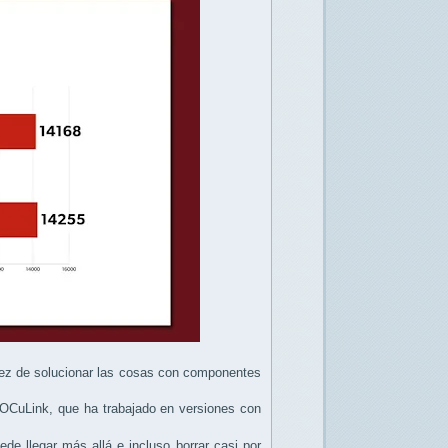
 vez de solucionar las cosas con componentes
 OCuLink, que ha trabajado en versiones con
de llegar más allá e incluso borrar casi por