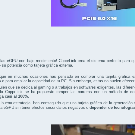
 las eGPU con bajo rendimiento! CopprLink crea el sistema perfecto para
su potencia como tarjeta gráfica externa.
que en muchas ocasiones has pensado en comprar una tarjeta gráfica ext
s o para ampliar la capacidad de tu PC. Sin embargo, estas no suelen ofrece
uien que se dedica al gaming o a trabajos en softwares exigentes, las difere
la CopprLink se ha propuesto romper las barreras con un método de co
a casi al 100%
.
buena estrategia, han conseguido que una tarjeta gráfica de la generación a
a eGPU sin tener efectos secundarios negativos o
depender de tecnología