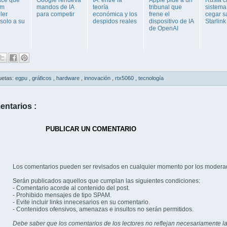
am
mandos de IA
teoría
tribunal que
sistema
ler
para competir
económica y los
frene el
cegar sa
solo a su
despidos reales
dispositivo de IA
Starlink
de OpenAI
uetas:
egpu
,
gráficos
,
hardware
,
innovación
,
rtx5060
,
tecnología
entarios :
PUBLICAR UN COMENTARIO
Los comentarios pueden ser revisados en cualquier momento por los modera
Serán publicados aquellos que cumplan las siguientes condiciones:
- Comentario acorde al contenido del post.
- Prohibido mensajes de tipo SPAM.
- Evite incluir links innecesarios en su comentario.
- Contenidos ofensivos, amenazas e insultos no serán permitidos.
Debe saber que los comentarios de los lectores no reflejan necesariamente la