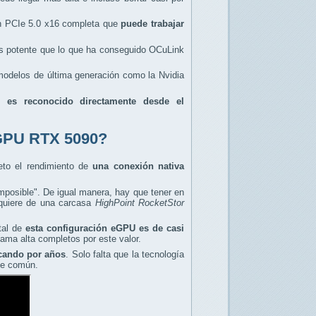
ón PCIe 5.0 x16 completa que
puede trabajar
ás potente que lo que ha conseguido OCuLink
e modelos de última generación como la Nvidia
ue
es reconocido directamente desde el
 eGPU RTX 5090?
eto el rendimiento de
una conexión nativa
imposible". De igual manera, hay que tener en
equiere de una carcasa
HighPoint RocketStor
tal de
esta configuración eGPU es de casi
ama alta completos por este valor.
cando por años
. Solo falta que la tecnología
nte común.