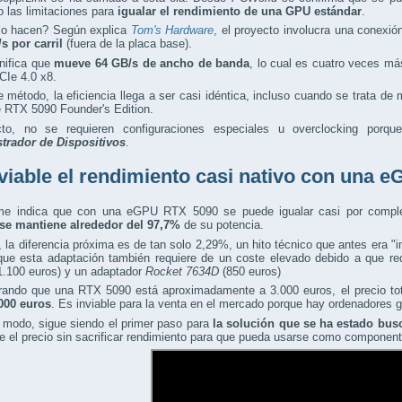
 las limitaciones para
igualar el rendimiento de una GPU estándar
.
o hacen? Según explica
Tom's Hardware
, el proyecto involucra una conexi
/s por carril
(fuera de la placa base).
nifica que
mueve 64 GB/s de ancho de banda
, lo cual es cuatro veces m
CIe 4.0 x8.
 método, la eficiencia llega a ser casi idéntica, incluso cuando se trata d
 RTX 5090 Founder's Edition.
to, no se requieren configuraciones especiales u overclocking porq
trador de Dispositivos
.
viable el rendimiento casi nativo con una
rme indica que con una eGPU RTX 5090 se puede igualar casi por compl
se mantiene alrededor del 97,7%
de su potencia.
, la diferencia próxima es de tan solo 2,29%, un hito técnico que antes era "
que esta adaptación también requiere de un coste elevado debido a que r
1.100 euros) y un adaptador
Rocket 7634D
(850 euros)
rando que una RTX 5090 está aproximadamente a 3.000 euros, el precio to
000 euros
. Es inviable para la venta en el mercado porque hay ordenadores g
 modo, sigue siendo el primer paso para
la solución que se ha estado bus
ce el precio sin sacrificar rendimiento para que pueda usarse como compone