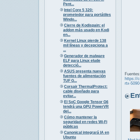
Pent...
Intel Core 5 320:
prometedor para portátiles
Windo...
Cierre de Kodispain: el
addon más usado en Kodi
en...
Kernel Linux pierde 138
mil líneas y decepciona a
...
Generador de malware
ELF para Linux elude
detecció...
ASUS presenta nuevas
Fuentes
fuentes de alimentación
https://
TUF G...
rtx-509
Corsair ThermalProtect:
cable diseñado para
Entr
evitar...
El SoC Google Tensor G6
tendrá una GPU PowerVR
del...
Cómo mantener la
seguridad en redes Wi-Fi
públicas
Canonical integrará IA en
Ubuntu
Mod ha