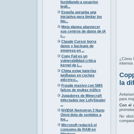
fastidiando a usuarios
legít...
España aprueba una
iniciativa para limitar los
blo...
Meta planea abastecer
sus centros de datos de IA
c...
Claude Cursor borra
datos y backups de
empresa en ...
Copy Fail es un
¿Cómo l
vulnerabilidad critica
internos
kernel de L...
China exige baterías
Copp
ignífugas en coches
eléctrico...
la d
Fraude masivo con SMS
falsos de multas tráfico
Anterior
Jugadores de Minecraft
para mej
infectados por LofyStealer
...
Con el 
promete
NVIDIA Nemotron 3 Nano
Omni dota de sentidos a
No obst
los...
comparac
Microsoft reducirá el
consumo de RAM en
Windows