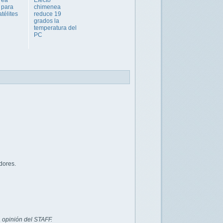
 para
chimenea
télites
reduce 19
grados la
temperatura del
PC
dores.
 opinión del STAFF.