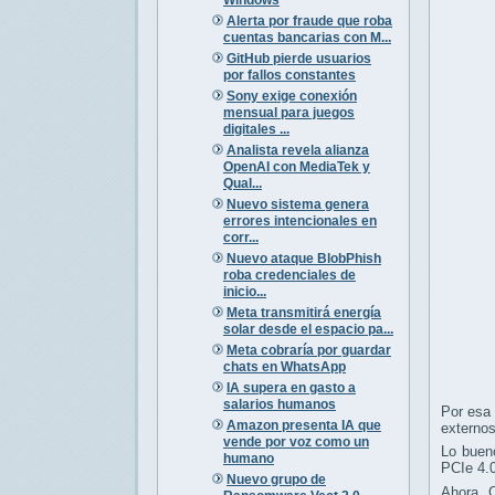
Alerta por fraude que roba
cuentas bancarias con M...
GitHub pierde usuarios
por fallos constantes
Sony exige conexión
mensual para juegos
digitales ...
Analista revela alianza
OpenAI con MediaTek y
Qual...
Nuevo sistema genera
errores intencionales en
corr...
Nuevo ataque BlobPhish
roba credenciales de
inicio...
Meta transmitirá energía
solar desde el espacio pa...
Meta cobraría por guardar
chats en WhatsApp
IA supera en gasto a
salarios humanos
Por esa 
Amazon presenta IA que
externos
vende por voz como un
Lo buen
humano
PCIe 4.0
Nuevo grupo de
Ahora, 