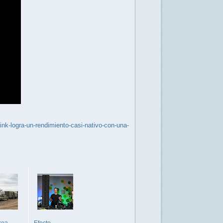
nk-logra-un-rendimiento-casi-nativo-con-una-
rea
Efecto