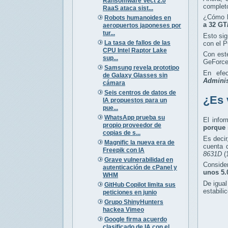
Ransomware Vect 2.0
completo
RaaS ataca sist...
¿Cómo l
Robots humanoides en
a 32 GT
aeropuertos japoneses por
tur...
Esto sig
La tasa de fallos de las
con el P
CPU Intel Raptor Lake
Con este
sup...
GeForce
Samsung revela prototipo
En efec
de Galaxy Glasses sin
Adminis
cámara
Seis centros de datos de
¿Es 
IA propuestos para un
pue...
WhatsApp prueba su
El info
propio proveedor de
porque 
copias de s...
Es decir
Magnific la nueva era de
cuenta 
Freepik con IA
8631D
(
Grave vulnerabilidad en
Conside
autenticación de cPanel y
unos 5.
WHM
De igual
GitHub Copilot limita sus
estabili
peticiones en junio
Grupo ShinyHunters
hackea Vimeo
Google firma acuerdo
clasificado de IA con el