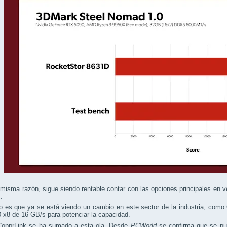
misma razón, sigue siendo rentable contar con las opciones principales en
.
o es que ya se está viendo un cambio en este sector de la industria, como
 x8 de 16 GB/s para potenciar la capacidad.
CopprLink se ha sumado a esta ola. Desde
PCWorld
se confirma que se pue