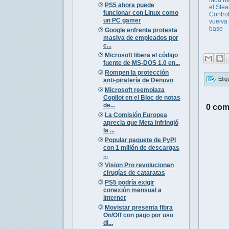
PS5 ahora puede
el Ste
funcionar con Linux como
Control
un PC gamer
vuelva 
base
Google enfrenta protesta
masiva de empleados por
c...
Microsoft libera el código
fuente de MS-DOS 1.0 en...
Rompen la protección
Etiq
anti-piratería de Denuvo
Microsoft reemplaza
Copilot en el Bloc de notas
de...
0 com
La Comisión Europea
aprecia que Meta infringió
la ...
Popular paquete de PyPI
con 1 millón de descargas
...
Vision Pro revolucionan
cirugías de cataratas
PS5 podría exigir
conexión mensual a
internet
Movistar presenta fibra
On/Off con pago por uso
di...