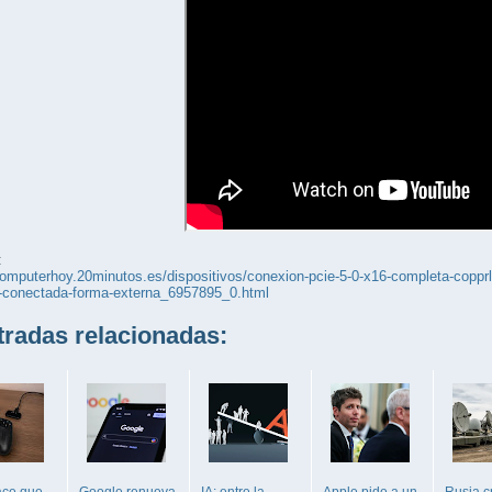
:
computerhoy.20minutos.es/dispositivos/conexion-pcie-5-0-x16-completa-copprli
0-conectada-forma-externa_6957895_0.html
adas relacionadas:
ce que
Google renueva
IA: entre la
Apple pide a un
Rusia c