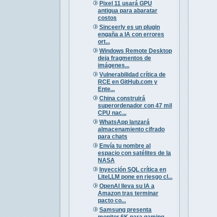
Pixel 11 usará GPU
antigua para abaratar
costos
Sinceerly es un plugin
engaña a IA con errores
ort...
Windows Remote Desktop
deja fragmentos de
imágenes...
Vulnerabilidad crítica de
RCE en GitHub.com y
Ente...
China construirá
superordenador con 47 mil
CPU nac...
WhatsApp lanzará
almacenamiento cifrado
para chats
Envía tu nombre al
espacio con satélites de la
NASA
Inyección SQL crítica en
LiteLLM pone en riesgo cl...
OpenAI lleva su IA a
Amazon tras terminar
pacto co...
Samsung presenta
monitor 6K para gaming