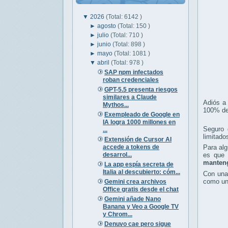
▼
2026
(Total: 6142 )
►
agosto
(Total: 150 )
►
julio
(Total: 710 )
►
junio
(Total: 898 )
►
mayo
(Total: 1081 )
▼
abril
(Total: 978 )
SAP npm infectados
roban credenciales
GPT-5.5 presenta riesgos
similares a Claude
Adiós a
Mythos...
100% de 
Exempleado de Google en
IA logra 1000 millones en
Seguro 
...
limitado
Extensión de Cursor AI
accede a tokens de
Para alg
desarrol...
es que 
manteng
La app espía secreta de
Italia al descubierto: cóm...
Con una 
como un
Gemini crea archivos
Office gratis desde el chat
Gemini añade Nano
Banana y Veo a Google TV
y Chrom...
Denuvo cae pero sigue