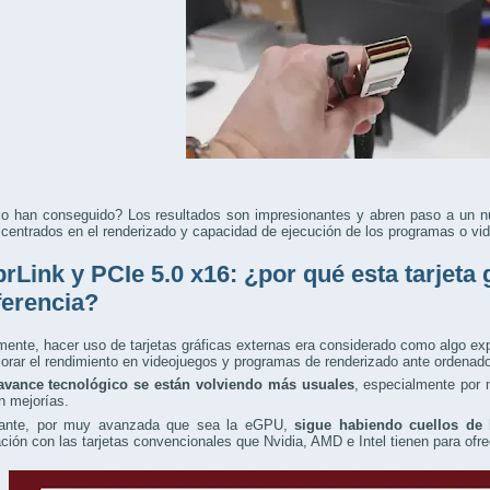
o han conseguido? Los resultados son impresionantes y abren paso a un n
 centrados en el renderizado y capacidad de ejecución de los programas o vi
rLink y PCIe 5.0 x16: ¿por qué esta tarjeta 
iferencia?
mente, hacer uso de tarjetas gráficas externas era considerado como algo ex
orar el rendimiento en videojuegos y programas de renderizado ante ordenado
avance tecnológico se están volviendo más usuales
, especialmente por 
n mejorías.
ante, por muy avanzada que sea la eGPU,
sigue habiendo cuellos de 
ión con las tarjetas convencionales que Nvidia, AMD e Intel tienen para ofr