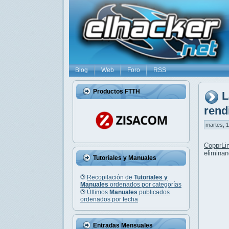
Blog
Web
Foro
RSS
Productos FTTH
L
rend
martes, 1
CopprLi
eliminan
Tutoriales y Manuales
Recopilación de
Tutoriales y
Manuales
ordenados por categorías
Últimos
Manuales
publicados
ordenados por fecha
Entradas Mensuales