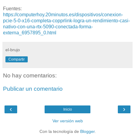
Fuentes:
https://computerhoy.20minutos.es/dispositivos/conexion-
pcie-5-0-x16-completa-copprlink-logra-un-rendimiento-casi-
nativo-con-una-rtx-5090-conectada-forma-
externa_6957895_0.html
el-brujo
Compartir
No hay comentarios:
Publicar un comentario
‹
›
Inicio
Ver versión web
Con la tecnología de
Blogger
.