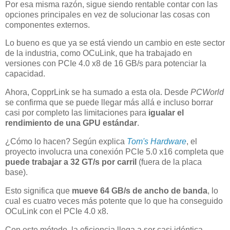
Por esa misma razón, sigue siendo rentable contar con las
opciones principales en vez de solucionar las cosas con
componentes externos.
Lo bueno es que ya se está viendo un cambio en este sector
de la industria, como OCuLink, que ha trabajado en
versiones con PCIe 4.0 x8 de 16 GB/s para potenciar la
capacidad.
Ahora, CopprLink se ha sumado a esta ola. Desde
PCWorld
se confirma que se puede llegar más allá e incluso borrar
casi por completo las limitaciones para
igualar el
rendimiento de una GPU estándar
.
¿Cómo lo hacen? Según explica
Tom's Hardware
, el
proyecto involucra una conexión PCIe 5.0 x16 completa que
puede trabajar a 32 GT/s por carril
(fuera de la placa
base).
Esto significa que
mueve 64 GB/s de ancho de banda
, lo
cual es cuatro veces más potente que lo que ha conseguido
OCuLink con el PCIe 4.0 x8.
Con este método, la eficiencia llega a ser casi idéntica,