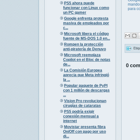
PS5 ahora puede
mandos
funcionar con Linux como
para c
un PC gamer
Google enfrenta protesta
masiva de empleados por
c...
Microsoft libera el código
fuente de MS-DOS 1.0 en...
Rompen la protección
Etiq
anti-piratería de Denuvo
Microsoft reemplaza
Copilot en el Bloc de notas
de...
0 com
La Comisión Europea
aprecia que Meta infringió
la ...
Popular paquete de PyPI
con 1 millón de descargas
...
Vision Pro revolucionan
cirugías de cataratas
PS5 podría exigir
conexión mensual a
internet
Movistar presenta fibra
On/Off con pago por uso
di...