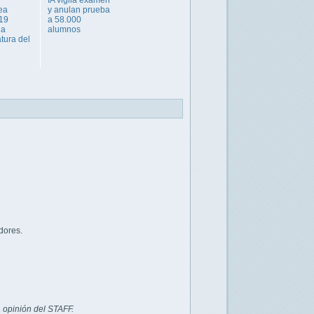
ea
y anulan prueba
19
a 58.000
la
alumnos
tura del
dores.
 opinión del STAFF.