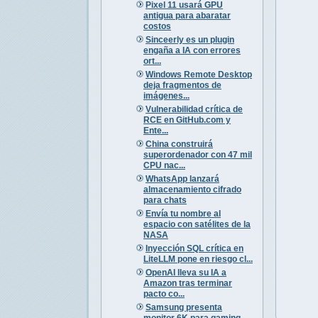
Pixel 11 usará GPU
antigua para abaratar
costos
Sinceerly es un plugin
engaña a IA con errores
ort...
Windows Remote Desktop
deja fragmentos de
imágenes...
Vulnerabilidad crítica de
RCE en GitHub.com y
Ente...
China construirá
superordenador con 47 mil
CPU nac...
WhatsApp lanzará
almacenamiento cifrado
para chats
Envía tu nombre al
espacio con satélites de la
NASA
Inyección SQL crítica en
LiteLLM pone en riesgo cl...
OpenAI lleva su IA a
Amazon tras terminar
pacto co...
Samsung presenta
monitor 6K para gaming