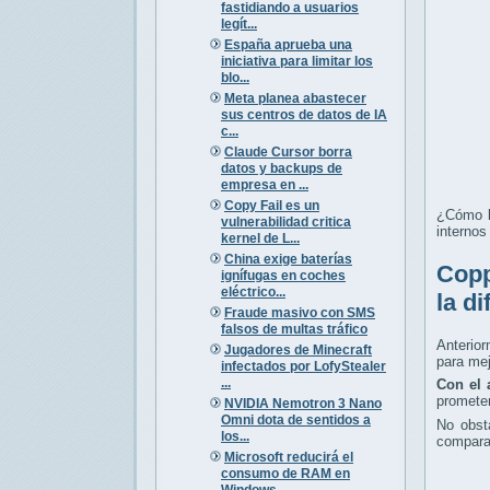
fastidiando a usuarios
legít...
España aprueba una
iniciativa para limitar los
blo...
Meta planea abastecer
sus centros de datos de IA
c...
Claude Cursor borra
datos y backups de
empresa en ...
Copy Fail es un
¿Cómo l
vulnerabilidad critica
internos
kernel de L...
China exige baterías
Copp
ignífugas en coches
eléctrico...
la d
Fraude masivo con SMS
falsos de multas tráfico
Anterior
Jugadores de Minecraft
para mej
infectados por LofyStealer
...
Con el 
promete
NVIDIA Nemotron 3 Nano
Omni dota de sentidos a
No obst
los...
comparac
Microsoft reducirá el
consumo de RAM en
Windows