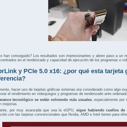
o han conseguido? Los resultados son impresionantes y abren paso a un n
 centrados en el renderizado y capacidad de ejecución de los programas o vi
rLink y PCIe 5.0 x16: ¿por qué esta tarjeta 
iferencia?
mente, hacer uso de tarjetas gráficas externas era considerado como algo ex
orar el rendimiento en videojuegos y programas de renderizado ante ordenado
avance tecnológico se están volviendo más usuales
, especialmente por 
n mejorías.
ante, por muy avanzada que sea la eGPU,
sigue habiendo cuellos de 
ión con las tarjetas convencionales que Nvidia, AMD e Intel tienen para ofr