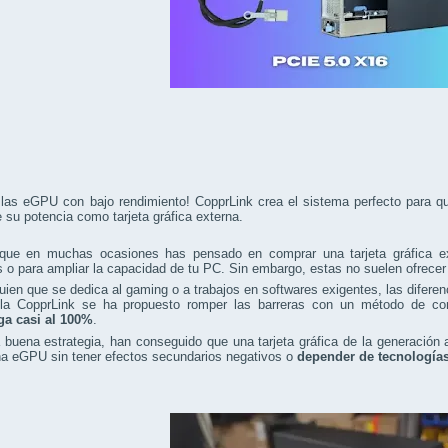
 las eGPU con bajo rendimiento! CopprLink crea el sistema perfecto para
su potencia como tarjeta gráfica externa.
que en muchas ocasiones has pensado en comprar una tarjeta gráfica ext
s o para ampliar la capacidad de tu PC. Sin embargo, estas no suelen ofrece
uien que se dedica al gaming o a trabajos en softwares exigentes, las difere
la CopprLink se ha propuesto romper las barreras con un método de co
a casi al 100%
.
buena estrategia, han conseguido que una tarjeta gráfica de la generación a
a eGPU sin tener efectos secundarios negativos o
depender de tecnología