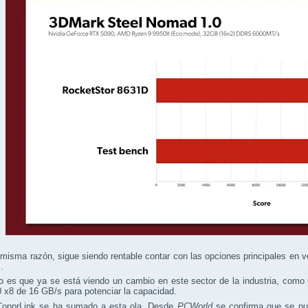
misma razón, sigue siendo rentable contar con las opciones principales en
.
o es que ya se está viendo un cambio en este sector de la industria, como
 x8 de 16 GB/s para potenciar la capacidad.
CopprLink se ha sumado a esta ola. Desde
PCWorld
se confirma que se pue