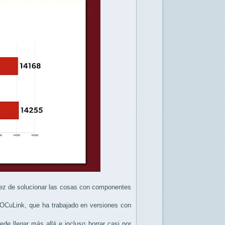
 vez de solucionar las cosas con componentes
 OCuLink, que ha trabajado en versiones con
de llegar más allá e incluso borrar casi por