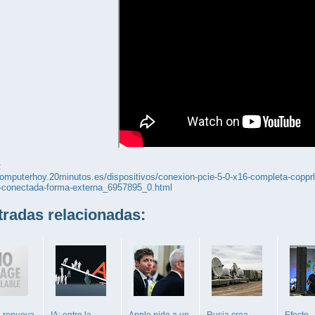
:
computerhoy.20minutos.es/dispositivos/conexion-pcie-5-0-x16-completa-copprli
0-conectada-forma-externa_6957895_0.html
adas relacionadas:
 renueva
IA: entre la
Apple pide a un
Rusia crea
Efecto