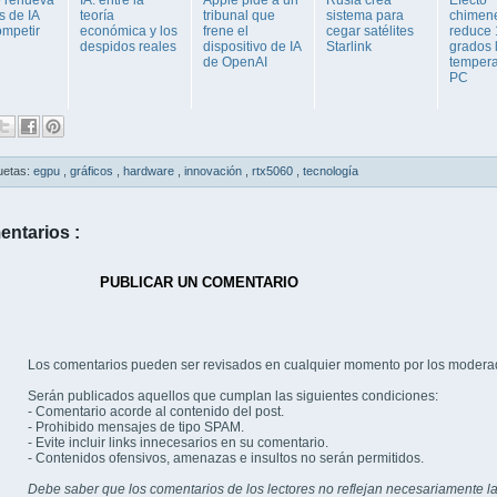
 de IA
teoría
tribunal que
sistema para
chimen
ompetir
económica y los
frene el
cegar satélites
reduce 
despidos reales
dispositivo de IA
Starlink
grados 
de OpenAI
tempera
PC
uetas:
egpu
,
gráficos
,
hardware
,
innovación
,
rtx5060
,
tecnología
entarios :
PUBLICAR UN COMENTARIO
Los comentarios pueden ser revisados en cualquier momento por los modera
Serán publicados aquellos que cumplan las siguientes condiciones:
- Comentario acorde al contenido del post.
- Prohibido mensajes de tipo SPAM.
- Evite incluir links innecesarios en su comentario.
- Contenidos ofensivos, amenazas e insultos no serán permitidos.
Debe saber que los comentarios de los lectores no reflejan necesariamente la