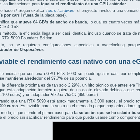
 las limitaciones para
igualar el rendimiento de una GPU estándar
.
o hacen? Según explica
Tom's Hardware
, el proyecto involucra una conexi
/s por carril
(fuera de la placa base).
nifica que
mueve 64 GB/s de ancho de banda
, lo cual es cuatro veces m
CIe 4.0 x8.
 método, la eficiencia llega a ser casi idéntica, incluso cuando se trata d
 RTX 5090 Founder's Edition.
to, no se requieren configuraciones especiales u overclocking porq
trador de Dispositivos
.
viable el rendimiento casi nativo con una
rme indica que con una eGPU RTX 5090 se puede igualar casi por compl
se mantiene alrededor del 97,7%
de su potencia.
, la diferencia próxima es de tan solo 2,29%, un hito técnico que antes era "
que esta adaptación también requiere de un coste elevado debido a que r
1.100 euros) y un adaptador
Rocket 7634D
(850 euros)
rando que una RTX 5090 está aproximadamente a 3.000 euros, el precio to
000 euros
. Es inviable para la venta en el mercado porque hay ordenadores g
 modo, sigue siendo el primer paso para
la solución que se ha estado bus
ce el precio sin sacrificar rendimiento para que pueda usarse como compone