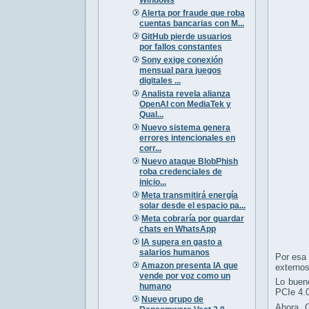
Alerta por fraude que roba
cuentas bancarias con M...
GitHub pierde usuarios
por fallos constantes
Sony exige conexión
mensual para juegos
digitales ...
Analista revela alianza
OpenAI con MediaTek y
Qual...
Nuevo sistema genera
errores intencionales en
corr...
Nuevo ataque BlobPhish
roba credenciales de
inicio...
Meta transmitirá energía
solar desde el espacio pa...
Meta cobraría por guardar
chats en WhatsApp
IA supera en gasto a
salarios humanos
Por esa 
Amazon presenta IA que
externos
vende por voz como un
Lo buen
humano
PCIe 4.0
Nuevo grupo de
Ahora, 