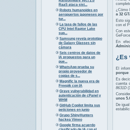
Ransomware Vect 2.0
completo
RaaS ataca sist...
¿Cómo l
Robots humanoides en
a 32 GT
aeropuertos japoneses por
tur...
Esto sig
La tasa de fallos de las
con el P
CPU Intel Raptor Lake
Con este
sup...
GeForce
Samsung revela prototipo
En efec
de Galaxy Glasses sin
Adminis
cámara
Seis centros de datos de
¿Es 
IA propuestos para un
pue...
WhatsApp prueba su
El info
propio proveedor de
porque 
copias de s...
Es decir
Magnific la nueva era de
cuenta 
Freepik con IA
8631D
(
Grave vulnerabilidad en
Conside
autenticación de cPanel y
unos 5.
WHM
De igual
GitHub Copilot limita sus
estabili
peticiones en junio
Grupo ShinyHunters
hackea Vimeo
Google firma acuerdo
clasificado de IA con el