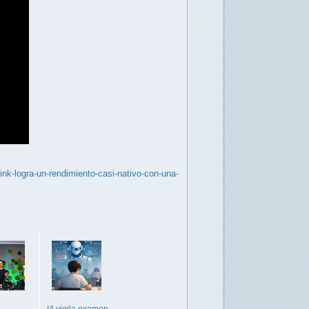
nk-logra-un-rendimiento-casi-nativo-con-una-
IA vigila examen