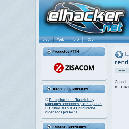
Blog
Web
Foro
RSS
Productos FTTH
L
rend
martes, 1
CopprLi
eliminan
Tutoriales y Manuales
Recopilación de
Tutoriales y
Manuales
ordenados por categorías
Últimos
Manuales
publicados
ordenados por fecha
Entradas Mensuales