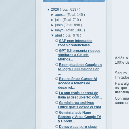
▼
2026
(Total: 6137 )
►
agosto
(Total: 145 )
►
julio
(Total: 710 )
►
junio
(Total: 898 )
►
mayo
(Total: 1081 )
▼
abril
(Total: 978 )
SAP npm infectados
roban credenciales
GPT-5.5 presenta riesgos
similares a Claude
Adiós a
Mythos...
100% de 
Exempleado de Google en
IA logra 1000 millones en
Seguro 
...
limitado
Extensión de Cursor AI
accede a tokens de
Para alg
desarrol...
es que 
manteng
La app espía secreta de
Italia al descubierto: cóm...
Con una 
como un
Gemini crea archivos
Office gratis desde el chat
Gemini añade Nano
Banana y Veo a Google TV
y Chrom...
Denuvo cae pero sigue