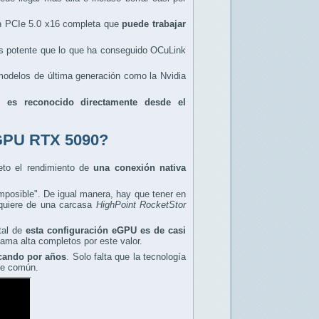
ón PCIe 5.0 x16 completa que
puede trabajar
ás potente que lo que ha conseguido OCuLink
e modelos de última generación como la Nvidia
ue
es reconocido directamente desde el
 eGPU RTX 5090?
eto el rendimiento de
una conexión nativa
imposible". De igual manera, hay que tener en
equiere de una carcasa
HighPoint RocketStor
tal de
esta configuración eGPU es de casi
ama alta completos por este valor.
cando por años
. Solo falta que la tecnología
nte común.