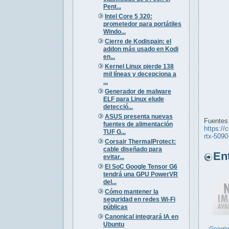
Pent...
Intel Core 5 320:
prometedor para portátiles
Windo...
Cierre de Kodispain: el
addon más usado en Kodi
en...
Kernel Linux pierde 138
mil líneas y decepciona a
...
Generador de malware
ELF para Linux elude
detecció...
ASUS presenta nuevas
Fuentes
fuentes de alimentación
https://
TUF G...
rtx-509
Corsair ThermalProtect:
cable diseñado para
Entr
evitar...
El SoC Google Tensor G6
tendrá una GPU PowerVR
del...
Cómo mantener la
seguridad en redes Wi-Fi
públicas
Canonical integrará IA en
Ubuntu
Google