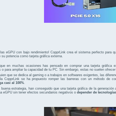
 las eGPU con bajo rendimiento! CopprLink crea el sistema perfecto para
su potencia como tarjeta gráfica externa.
que en muchas ocasiones has pensado en comprar una tarjeta gráfica ext
s o para ampliar la capacidad de tu PC. Sin embargo, estas no suelen ofrece
uien que se dedica al gaming o a trabajos en softwares exigentes, las difere
la CopprLink se ha propuesto romper las barreras con un método de co
a casi al 100%
.
buena estrategia, han conseguido que una tarjeta gráfica de la generación a
a eGPU sin tener efectos secundarios negativos o
depender de tecnología