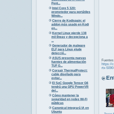
Pent...
Intel Core 5 320:
prometedor para portátiles
Windo...
Cierre de Kodispain: el
addon más usado en Kodi
en...
Kernel Linux pierde 138
mil líneas y decepciona a
...
Generador de malware
ELF para Linux elude
detecció...
ASUS presenta nuevas
Fuentes
fuentes de alimentación
https://
TUF G...
rtx-509
Corsair ThermalProtect:
cable diseñado para
Entr
evitar...
El SoC Google Tensor G6
tendrá una GPU PowerVR
del...
Cómo mantener la
seguridad en redes Wi-Fi
públicas
Canonical integrará IA en
Ubuntu
Texas 