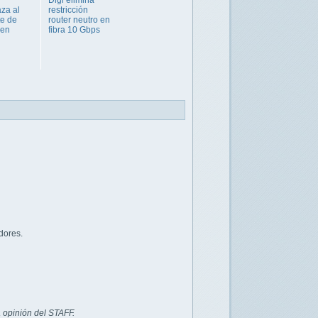
za al
restricción
te de
router neutro en
 en
fibra 10 Gbps
dores.
 opinión del STAFF.