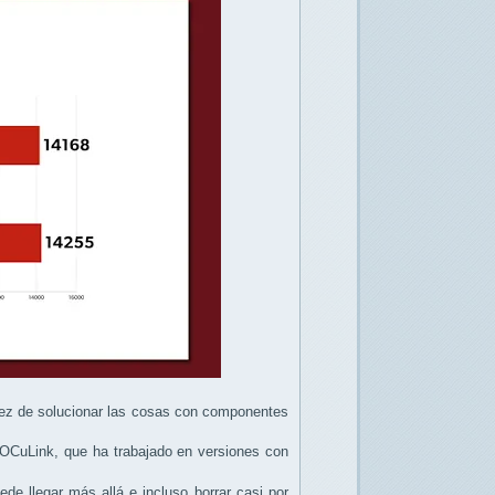
 vez de solucionar las cosas con componentes
 OCuLink, que ha trabajado en versiones con
de llegar más allá e incluso borrar casi por