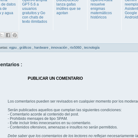
s de datos
GPT-5.6 a
lanza gafas
resuelve
reempla
ta de
usuarios
inútiles que se
enigmas
Asisten
a y agua
gratuitos y Go
agotan
matemáticos
Google
con chats de
históricos
Android
texto ilimitados
uetas:
egpu
,
gráficos
,
hardware
,
innovación
,
rtx5060
,
tecnología
entarios :
PUBLICAR UN COMENTARIO
Los comentarios pueden ser revisados en cualquier momento por los modera
Serán publicados aquellos que cumplan las siguientes condiciones:
- Comentario acorde al contenido del post.
- Prohibido mensajes de tipo SPAM.
- Evite incluir links innecesarios en su comentario.
- Contenidos ofensivos, amenazas e insultos no serán permitidos.
Debe saber que los comentarios de los lectores no reflejan necesariamente la