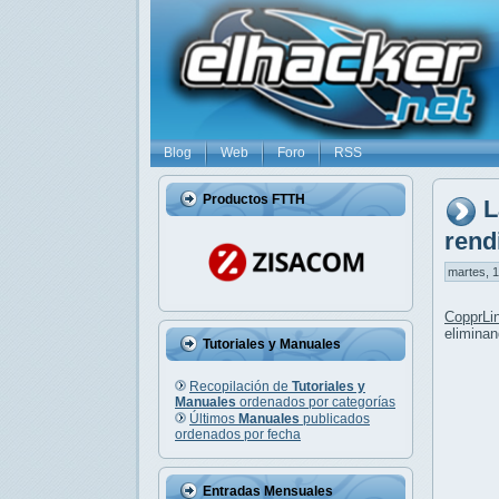
Blog
Web
Foro
RSS
Productos FTTH
L
rend
martes, 1
CopprLi
eliminan
Tutoriales y Manuales
Recopilación de
Tutoriales y
Manuales
ordenados por categorías
Últimos
Manuales
publicados
ordenados por fecha
Entradas Mensuales