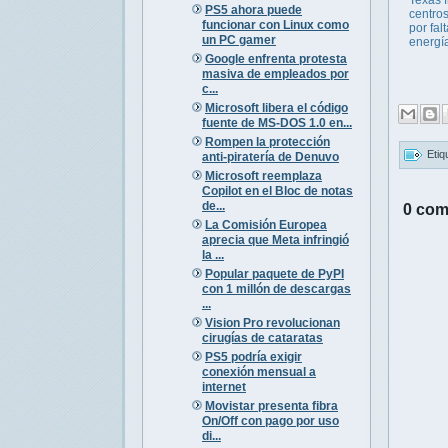
PS5 ahora puede
centro
funcionar con Linux como
por fal
un PC gamer
energí
Google enfrenta protesta
masiva de empleados por
c...
Microsoft libera el código
fuente de MS-DOS 1.0 en...
Rompen la protección
Etiq
anti-piratería de Denuvo
Microsoft reemplaza
Copilot en el Bloc de notas
de...
0 com
La Comisión Europea
aprecia que Meta infringió
la ...
Popular paquete de PyPI
con 1 millón de descargas
...
Vision Pro revolucionan
cirugías de cataratas
PS5 podría exigir
conexión mensual a
internet
Movistar presenta fibra
On/Off con pago por uso
di...