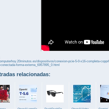
:
computerhoy.20minutos.es/dispositivos/conexion-pcie-5-0-x16-completa-copprli
0-conectada-forma-externa_6957895_0.html
adas relacionadas:
frena
OpenAI amplía
DuckDuckGo
OpenAI Astra
Gemini