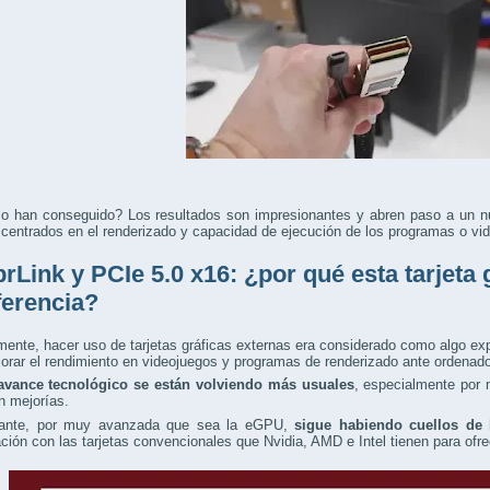
o han conseguido? Los resultados son impresionantes y abren paso a un n
 centrados en el renderizado y capacidad de ejecución de los programas o vi
rLink y PCIe 5.0 x16: ¿por qué esta tarjeta 
iferencia?
mente, hacer uso de tarjetas gráficas externas era considerado como algo ex
orar el rendimiento en videojuegos y programas de renderizado ante ordenado
avance tecnológico se están volviendo más usuales
, especialmente por 
n mejorías.
ante, por muy avanzada que sea la eGPU,
sigue habiendo cuellos de 
ión con las tarjetas convencionales que Nvidia, AMD e Intel tienen para ofr