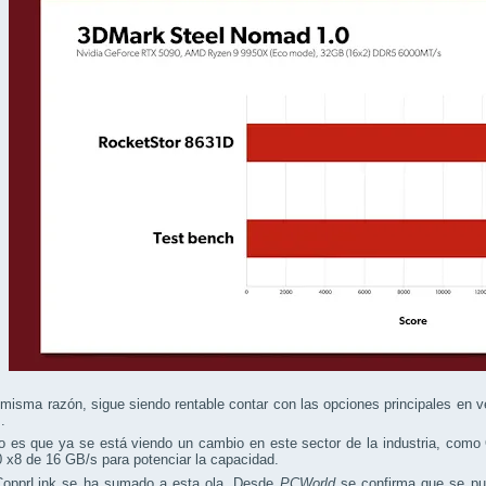
misma razón, sigue siendo rentable contar con las opciones principales en
.
o es que ya se está viendo un cambio en este sector de la industria, como
 x8 de 16 GB/s para potenciar la capacidad.
CopprLink se ha sumado a esta ola. Desde
PCWorld
se confirma que se pue