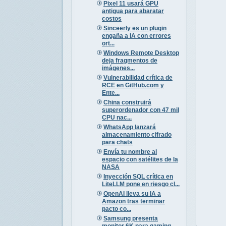
Pixel 11 usará GPU
antigua para abaratar
costos
Sinceerly es un plugin
engaña a IA con errores
ort...
Windows Remote Desktop
deja fragmentos de
imágenes...
Vulnerabilidad crítica de
RCE en GitHub.com y
Ente...
China construirá
superordenador con 47 mil
CPU nac...
WhatsApp lanzará
almacenamiento cifrado
para chats
Envía tu nombre al
espacio con satélites de la
NASA
Inyección SQL crítica en
LiteLLM pone en riesgo cl...
OpenAI lleva su IA a
Amazon tras terminar
pacto co...
Samsung presenta
monitor 6K para gaming