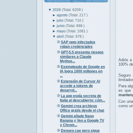
▼
2026
(Total: 6209 )
►
agosto
(Total: 217 )
►
julio
(Total: 710 )
►
junio
(Total: 898 )
►
mayo
(Total: 1081 )
▼
abril
(Total: 978 )
SAP npm infectados
roban credenciales
GPT-5.5 presenta riesgos
similares a Claude
Adiós a
Mythos...
100% de 
Exempleado de Google en
IA logra 1000 millones en
Seguro 
...
limitado
Extensión de Cursor AI
accede a tokens de
Para alg
desarrol...
es que 
manteng
La app espía secreta de
Italia al descubierto: cóm...
Con una 
como un
Gemini crea archivos
Office gratis desde el chat
Gemini añade Nano
Banana y Veo a Google TV
y Chrom...
Denuvo cae pero sigue