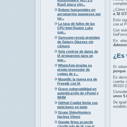
Ransomware Vect 2.0
completo
RaaS ataca sist...
¿Cómo l
Robots humanoides en
a 32 GT
aeropuertos japoneses por
tur...
Esto sig
La tasa de fallos de las
con el P
CPU Intel Raptor Lake
Con este
sup...
GeForce
Samsung revela prototipo
En efec
de Galaxy Glasses sin
Adminis
cámara
Seis centros de datos de
¿Es 
IA propuestos para un
pue...
WhatsApp prueba su
El info
propio proveedor de
porque 
copias de s...
Es decir
Magnific la nueva era de
cuenta 
Freepik con IA
8631D
(
Grave vulnerabilidad en
Conside
autenticación de cPanel y
unos 5.
WHM
De igual
GitHub Copilot limita sus
estabili
peticiones en junio
Grupo ShinyHunters
hackea Vimeo
Google firma acuerdo
clasificado de IA con el