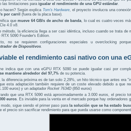
 las limitaciones para
igualar el rendimiento de una GPU estándar
.
o hacen? Según explica
Tom's Hardware
, el proyecto involucra una conexi
/s por carril
(fuera de la placa base).
nifica que
mueve 64 GB/s de ancho de banda
, lo cual es cuatro veces m
CIe 4.0 x8.
 método, la eficiencia llega a ser casi idéntica, incluso cuando se trata d
 RTX 5090 Founder's Edition.
to, no se requieren configuraciones especiales u overclocking porq
trador de Dispositivos
.
viable el rendimiento casi nativo con una
rme indica que con una eGPU RTX 5090 se puede igualar casi por compl
se mantiene alrededor del 97,7%
de su potencia.
, la diferencia próxima es de tan solo 2,29%, un hito técnico que antes era "
que esta adaptación también requiere de un coste elevado debido a que r
1.100 euros) y un adaptador
Rocket 7634D
(850 euros)
rando que una RTX 5090 está aproximadamente a 3.000 euros, el precio to
000 euros
. Es inviable para la venta en el mercado porque hay ordenadores g
 modo, sigue siendo el primer paso para
la solución que se ha estado bus
ce el precio sin sacrificar rendimiento para que pueda usarse como compone