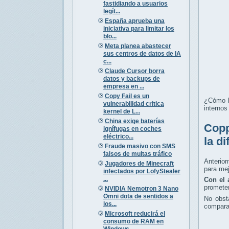
fastidiando a usuarios
legít...
España aprueba una
iniciativa para limitar los
blo...
Meta planea abastecer
sus centros de datos de IA
c...
Claude Cursor borra
datos y backups de
empresa en ...
Copy Fail es un
¿Cómo l
vulnerabilidad critica
internos
kernel de L...
China exige baterías
Copp
ignífugas en coches
eléctrico...
la d
Fraude masivo con SMS
falsos de multas tráfico
Anterior
Jugadores de Minecraft
para mej
infectados por LofyStealer
...
Con el 
promete
NVIDIA Nemotron 3 Nano
Omni dota de sentidos a
No obst
los...
comparac
Microsoft reducirá el
consumo de RAM en
Windows