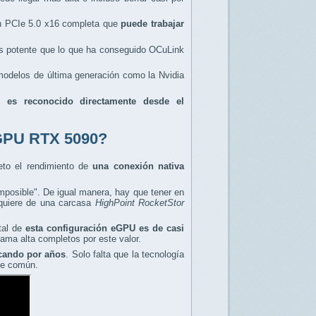
ón PCIe 5.0 x16 completa que
puede trabajar
ás potente que lo que ha conseguido OCuLink
e modelos de última generación como la Nvidia
ue
es reconocido directamente desde el
 eGPU RTX 5090?
eto el rendimiento de
una conexión nativa
imposible". De igual manera, hay que tener en
equiere de una carcasa
HighPoint RocketStor
tal de
esta configuración eGPU es de casi
ama alta completos por este valor.
cando por años
. Solo falta que la tecnología
nte común.