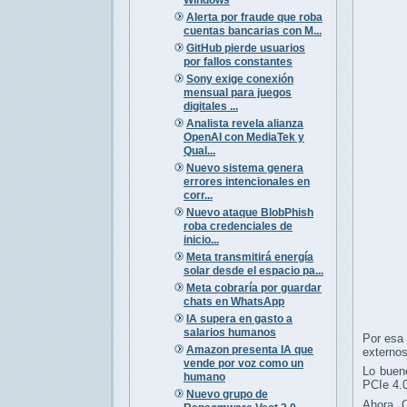
Alerta por fraude que roba
cuentas bancarias con M...
GitHub pierde usuarios
por fallos constantes
Sony exige conexión
mensual para juegos
digitales ...
Analista revela alianza
OpenAI con MediaTek y
Qual...
Nuevo sistema genera
errores intencionales en
corr...
Nuevo ataque BlobPhish
roba credenciales de
inicio...
Meta transmitirá energía
solar desde el espacio pa...
Meta cobraría por guardar
chats en WhatsApp
IA supera en gasto a
salarios humanos
Por esa 
Amazon presenta IA que
externos
vende por voz como un
Lo buen
humano
PCIe 4.0
Nuevo grupo de
Ahora, 