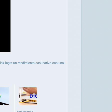
nk-logra-un-rendimiento-casi-nativo-con-una-
Digi elimina