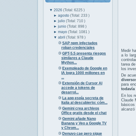
▼
2026
(Total: 6225 )
►
agosto
(Total: 233 )
►
julio
(Total: 710 )
►
junio
(Total: 898 )
►
mayo
(Total: 1081 )
▼
abril
(Total: 978 )
SAP npm infectados
roban credenciales
Medir ha
GPT-5.5 presenta riesgos
a lo lar
similares a Claude
controla
Mythos...
tarea de
Exempleado de Google en
los inve
IA logra 1000 millones en
De acu
...
diverso
Extensión de Cursor AI
para en
accede a tokens de
todavía 
desarrol...
En los 
La app espía secreta de
Claude 
Italia al descubierto: cóm...
básicos 
Gemini crea archivos
alcanzó 
Office gratis desde el chat
Gemini añade Nano
Banana y Veo a Google TV
y Chrom...
Denuvo cae pero sigue