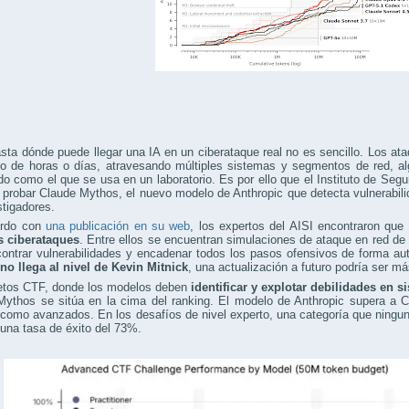
sta dónde puede llegar una IA en un ciberataque real no es sencillo. Los 
go de horas o días, atravesando múltiples sistemas y segmentos de red, al
do como el que se usa en un laboratorio. Es por ello que el Instituto de Segu
 probar Claude Mythos, el nuevo modelo de Anthropic que detecta vulnerabili
stigadores.
erdo con
una publicación en su web
, los expertos del AISI encontraron que
s ciberataques
. Entre ellos se encuentran simulaciones de ataque en red de pr
contrar vulnerabilidades y encadenar todos los pasos ofensivos de forma a
no llega al nivel de Kevin Mitnick
, una actualización a futuro podría ser má
retos CTF, donde los modelos deben
identificar y explotar debilidades en 
Mythos se sitúa en la cima del ranking. El modelo de Anthropic supera a 
como avanzados. En los desafíos de nivel experto, una categoría que ningu
una tasa de éxito del 73%.