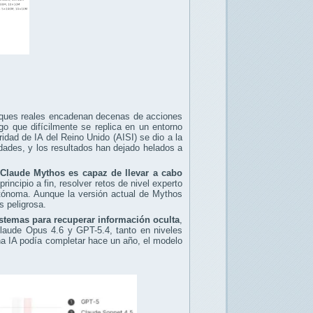
ataques reales encadenan decenas de acciones
go que difícilmente se replica en un entorno
ridad de IA del Reino Unido (AISI) se dio a la
dades, y los resultados han dejado helados a
Claude Mythos es capaz de llevar a cabo
incipio a fin, resolver retos de nivel experto
utónoma. Aunque la versión actual de Mythos
s peligrosa.
sistemas para recuperar información oculta
,
Claude Opus 4.6 y GPT-5.4, tanto en niveles
na IA podía completar hace un año, el modelo