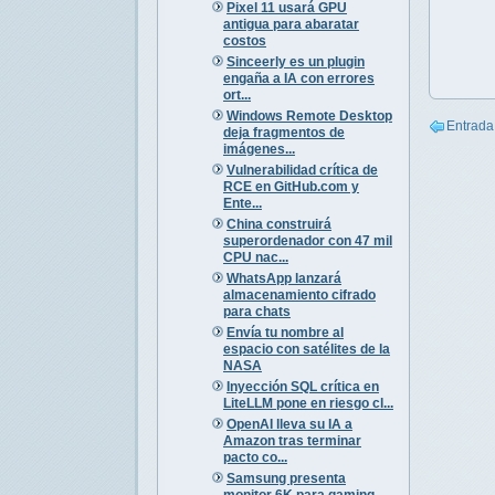
Pixel 11 usará GPU
antigua para abaratar
costos
Sinceerly es un plugin
engaña a IA con errores
ort...
Windows Remote Desktop
Entrada
deja fragmentos de
imágenes...
Vulnerabilidad crítica de
RCE en GitHub.com y
Ente...
China construirá
superordenador con 47 mil
CPU nac...
WhatsApp lanzará
almacenamiento cifrado
para chats
Envía tu nombre al
espacio con satélites de la
NASA
Inyección SQL crítica en
LiteLLM pone en riesgo cl...
OpenAI lleva su IA a
Amazon tras terminar
pacto co...
Samsung presenta
monitor 6K para gaming