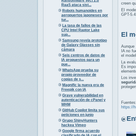
Ransomware Vect 2.0
creen q
RaaS ataca sist...
El mode
Robots humanoides en
GPT-5.4,
aeropuertos japoneses por
tur...
La tasa de fallos de las
CPU Intel Raptor Lake
El m
sup...
Samsung revela prototipo
de Galaxy Glasses sin
Aunque 
cámara
IA no fu
Seis centros de datos de
el model
IA propuestos para un
La eval
pue...
Es impo
WhatsApp prueba su
elemento
propio proveedor de
Los inv
copias de s...
segurid
Magnific la nueva era de
proteger
Freepik con IA
Grave vulnerabilidad en
autenticación de cPanel y
Fuentes
WHM
https://
GitHub Copilot limita sus
peticiones en junio
Entr
Grupo ShinyHunters
hackea Vimeo
Google firma acuerdo
clasificado de IA con el