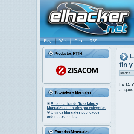
Blog
Web
Foro
RSS
Productos FTTH
L
fin 
martes, 1
La IA
ataques 
Tutoriales y Manuales
Recopilación de
Tutoriales y
Manuales
ordenados por categorías
Últimos
Manuales
publicados
ordenados por fecha
Entradas Mensuales