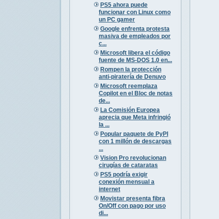
PS5 ahora puede
funcionar con Linux como
un PC gamer
Google enfrenta protesta
masiva de empleados por
c...
Microsoft libera el código
fuente de MS-DOS 1.0 en...
Rompen la protección
anti-piratería de Denuvo
Microsoft reemplaza
Copilot en el Bloc de notas
de...
La Comisión Europea
aprecia que Meta infringió
la ...
Popular paquete de PyPI
con 1 millón de descargas
...
Vision Pro revolucionan
cirugías de cataratas
PS5 podría exigir
conexión mensual a
internet
Movistar presenta fibra
On/Off con pago por uso
di...