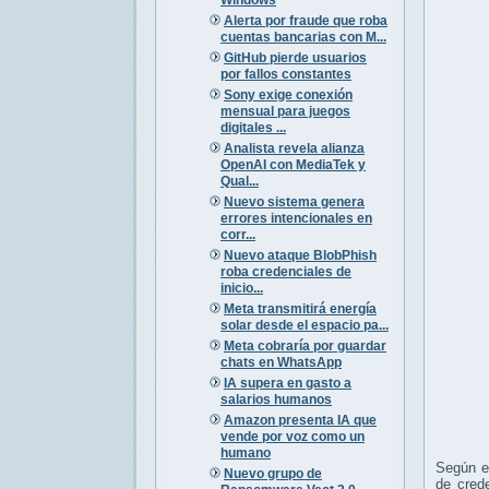
Alerta por fraude que roba
cuentas bancarias con M...
GitHub pierde usuarios
por fallos constantes
Sony exige conexión
mensual para juegos
digitales ...
Analista revela alianza
OpenAI con MediaTek y
Qual...
Nuevo sistema genera
errores intencionales en
corr...
Nuevo ataque BlobPhish
roba credenciales de
inicio...
Meta transmitirá energía
solar desde el espacio pa...
Meta cobraría por guardar
chats en WhatsApp
IA supera en gasto a
salarios humanos
Amazon presenta IA que
vende por voz como un
humano
Según el
Nuevo grupo de
de crede