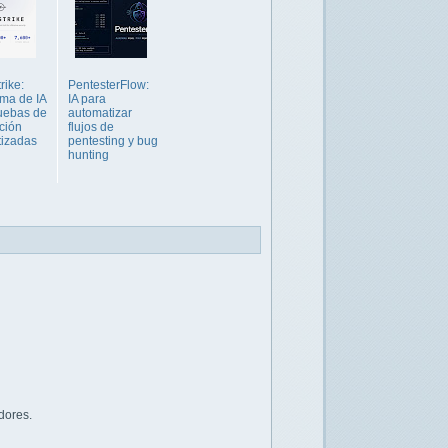
rike:
PentesterFlow:
rma de IA
IA para
uebas de
automatizar
ción
flujos de
tizadas
pentesting y bug
hunting
dores.