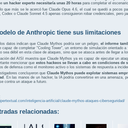
ue
un hacker experto necesitaría unas 20 horas
para completar el escenario
lo que más se le acercó fue Claude Opus 4.6, el cual se quedó a pocos pas
 Codex o Claude Sonnet 4.5 apenas consiguieron robar credenciales, pero jam
odelo de Anthropic tiene sus limitaciones
los datos indican que Claude Mythos podría ser un peligro,
el informe tam
e capaz de completar "Cooling Tower", un entorno de simulación orientado a 
o sea débil en esta clase de ataques, sino que se atasca antes de llegar a l
uación del AISI muestra que Claude Mythos ya es capaz de ejecutar un ata
rtante mencionar que
estos hackeos se llevan a cabo en condiciones de 
s de defensa como el monitoreo activo o los sistemas de respuesta a incide
estigadores concluyeron que
Claude Mythos puede explotar sistemas empr
ad
. En las manos de un hacker, la IA podría convertirse en una amenaza, por
se contra un ataque a futuro.
:
hipertextual.com/inteligencia-artificial/claude-mythos-ataques-ciberseguridad/
adas relacionadas: