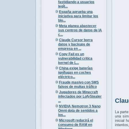
fastidiando a usuarios
legít...
España aprueba una
iniciativa para limitar los
blo...
Meta planea abastecer
sus centros de datos de IA
c...
Claude Cursor borra
datos y backups de
empresa en ...
Copy Fail es un
vulnerabilidad critica
kernel de L...
China exige baterías
ignífugas en coches
eléctrico...
Fraude masivo con SMS
falsos de multas tráfico
Jugadores de Minecraft
infectados por LofyStealer
Clau
...
NVIDIA Nemotron 3 Nano
Omni dota de sentidos a
La parte
los...
una sim
Microsoft reducirá el
inicial 
consumo de RAM en
intentos
Windows