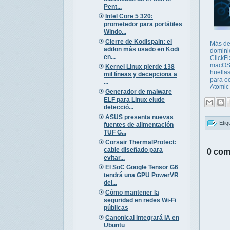
Pent...
Intel Core 5 320:
prometedor para portátiles
Windo...
Cierre de Kodispain: el
Más de
addon más usado en Kodi
domini
en...
ClickFi
macOS
Kernel Linux pierde 138
huellas
mil líneas y decepciona a
para oc
...
Atomic 
Generador de malware
ELF para Linux elude
detecció...
ASUS presenta nuevas
Etiq
fuentes de alimentación
TUF G...
Corsair ThermalProtect:
cable diseñado para
0 com
evitar...
El SoC Google Tensor G6
tendrá una GPU PowerVR
del...
Cómo mantener la
seguridad en redes Wi-Fi
públicas
Canonical integrará IA en
Ubuntu