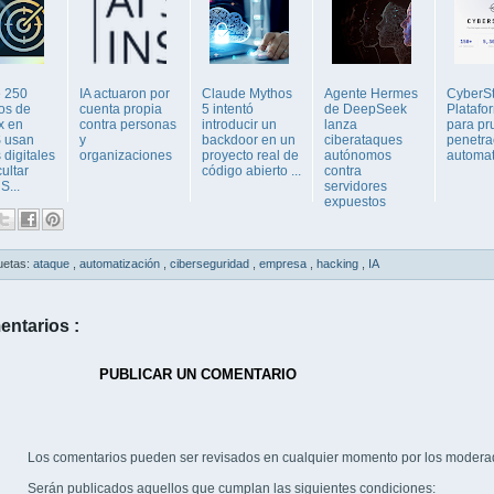
 250
IA actuaron por
Claude Mythos
Agente Hermes
CyberSt
os de
cuenta propia
5 intentó
de DeepSeek
Platafo
x en
contra personas
introducir un
lanza
para pr
 usan
y
backdoor en un
ciberataques
penetra
 digitales
organizaciones
proyecto real de
autónomos
automa
ultar
código abierto ...
contra
S...
servidores
expuestos
uetas:
ataque
,
automatización
,
ciberseguridad
,
empresa
,
hacking
,
IA
entarios :
PUBLICAR UN COMENTARIO
Los comentarios pueden ser revisados en cualquier momento por los modera
Serán publicados aquellos que cumplan las siguientes condiciones: