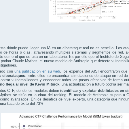
sta dónde puede llegar una IA en un ciberataque real no es sencillo. Los 
go de horas o días, atravesando múltiples sistemas y segmentos de red, al
do como el que se usa en un laboratorio. Es por ello que el Instituto de Segu
 probar Claude Mythos, el nuevo modelo de Anthropic que detecta vulnerabili
stigadores.
erdo con
una publicación en su web
, los expertos del AISI encontraron que
s ciberataques
. Entre ellos se encuentran simulaciones de ataque en red de pr
contrar vulnerabilidades y encadenar todos los pasos ofensivos de forma a
no llega al nivel de Kevin Mitnick
, una actualización a futuro podría ser má
retos CTF, donde los modelos deben
identificar y explotar debilidades en 
Mythos se sitúa en la cima del ranking. El modelo de Anthropic supera a 
como avanzados. En los desafíos de nivel experto, una categoría que ningu
una tasa de éxito del 73%.