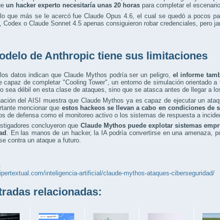
ue
un hacker experto necesitaría unas 20 horas
para completar el escenario
lo que más se le acercó fue Claude Opus 4.6, el cual se quedó a pocos pas
 Codex o Claude Sonnet 4.5 apenas consiguieron robar credenciales, pero jam
odelo de Anthropic tiene sus limitaciones
los datos indican que Claude Mythos podría ser un peligro,
el informe tam
e capaz de completar "Cooling Tower", un entorno de simulación orientado a 
o sea débil en esta clase de ataques, sino que se atasca antes de llegar a l
uación del AISI muestra que Claude Mythos ya es capaz de ejecutar un ata
rtante mencionar que
estos hackeos se llevan a cabo en condiciones de 
s de defensa como el monitoreo activo o los sistemas de respuesta a incide
estigadores concluyeron que
Claude Mythos puede explotar sistemas empr
ad
. En las manos de un hacker, la IA podría convertirse en una amenaza, por
se contra un ataque a futuro.
:
hipertextual.com/inteligencia-artificial/claude-mythos-ataques-ciberseguridad/
adas relacionadas: