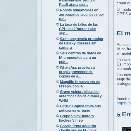
Ransomware Vect 2.0
creen q
RaaS ataca sist...
El mode
Robots humanoides en
GPT-5.4,
aeropuertos japoneses por
tur...
La tasa de fallos de las
CPU Intel Raptor Lake
El m
sup...
Samsung revela prototipo
de Galaxy Glasses sin
Aunque 
cámara
IA no fu
Seis centros de datos de
el model
IA propuestos para un
La eval
pue...
Es impo
WhatsApp prueba su
elemento
propio proveedor de
Los inv
copias de s...
segurid
Magnific la nueva era de
proteger
Freepik con IA
Grave vulnerabilidad en
autenticación de cPanel y
Fuentes
WHM
https://
GitHub Copilot limita sus
peticiones en junio
Entr
Grupo ShinyHunters
hackea Vimeo
Google firma acuerdo
clasificado de IA con el