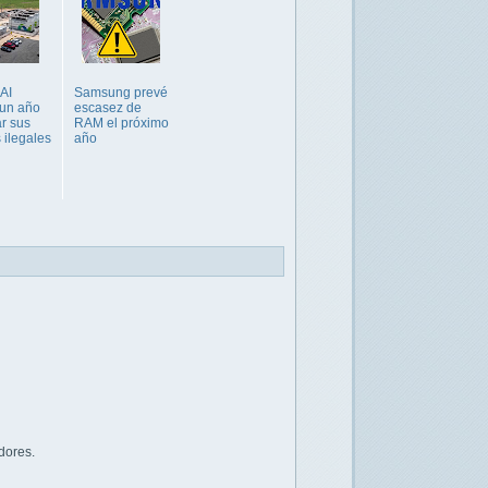
AI
Samsung prevé
 un año
escasez de
ar sus
RAM el próximo
 ilegales
año
dores.