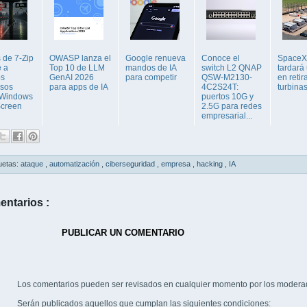
 de 7-Zip
OWASP lanza el
Google renueva
Conoce el
SpaceX
e a
Top 10 de LLM
mandos de IA
switch L2 QNAP
tardará
os
GenAI 2026
para competir
QSW-M2130-
en retir
osos
para apps de IA
4C2S24T:
turbinas
 Windows
puertos 10G y
creen
2.5G para redes
empresarial...
uetas:
ataque
,
automatización
,
ciberseguridad
,
empresa
,
hacking
,
IA
entarios :
PUBLICAR UN COMENTARIO
Los comentarios pueden ser revisados en cualquier momento por los modera
Serán publicados aquellos que cumplan las siguientes condiciones: