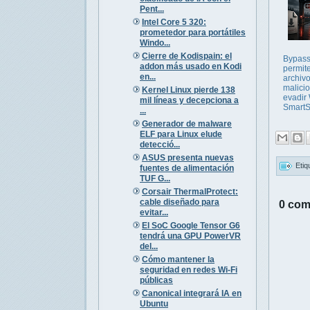
Pent...
Intel Core 5 320:
prometedor para portátiles
Windo...
Cierre de Kodispain: el
Bypass
addon más usado en Kodi
permit
en...
archiv
malici
Kernel Linux pierde 138
evadir
mil líneas y decepciona a
SmartS
...
Generador de malware
ELF para Linux elude
detecció...
ASUS presenta nuevas
Etiq
fuentes de alimentación
TUF G...
Corsair ThermalProtect:
cable diseñado para
0 com
evitar...
El SoC Google Tensor G6
tendrá una GPU PowerVR
del...
Cómo mantener la
seguridad en redes Wi-Fi
públicas
Canonical integrará IA en
Ubuntu