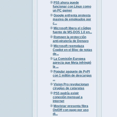
PS5 ahora puede
funcionar con Linux como
un PC gamer
Google enfrenta protesta
masiva de empleados por
c...
Microsoft libera el código
fuente de MS-DOS 1.0 en...
Rompen la protección
anti-piratería de Denuvo
Microsoft reemplaza
Copilot en el Bloc de notas
de...
La Comisión Europea
aprecia que Meta infringió
la ...
Popular paquete de PyPI
con 1 millón de descargas
...
Vision Pro revolucionan
cirugías de cataratas
PS5 podría exigir
conexión mensual a
internet
Movistar presenta fibra
On/Off con pago por uso
di...