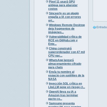
Pixel 11 usará GPU
antigua para abaratar
costos
Sinceerly es un plugin
engaña a IA con errores
ort...
Windows Remote Desktop
Entrada
deja fragmentos de
imágenes...
Vulnerabilidad crítica de
RCE en GitHub.com y
Ente...
China construirá
superordenador con 47 mil
CPU nac...
WhatsApp lanzará
almacenamiento cifrado
para chats
Envía tu nombre al
espacio con satélites de la
NASA
Inyección SQL crítica en
LiteLLM pone en riesgo cl...
OpenAI lleva su IA a
Amazon tras terminar
pacto co...
Samsung presenta
monitor 6K para gaming