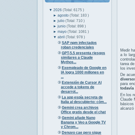
▼
2026
(Total: 6175 )
►
agosto
(Total: 183 )
►
julio
(Total: 710 )
►
junio
(Total: 898 )
►
mayo
(Total: 1081 )
▼
abril
(Total: 978 )
SAP npm infectados
roban credenciales
Medir ha
GPT-5.5 presenta riesgos
a lo lar
similares a Claude
controla
Mythos...
tarea de
Exempleado de Google en
los inve
IA logra 1000 millones en
De acu
...
diverso
Extensión de Cursor AI
para en
accede a tokens de
todavía 
desarrol...
En los 
La app espía secreta de
Claude 
Italia al descubierto: cóm...
básicos 
Gemini crea archivos
alcanzó 
Office gratis desde el chat
Gemini añade Nano
Banana y Veo a Google TV
y Chrom...
Denuvo cae pero sigue