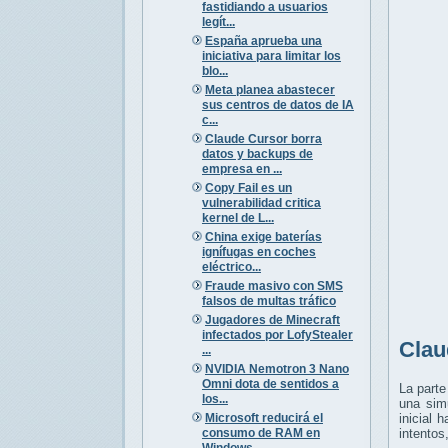
fastidiando a usuarios
legít...
España aprueba una
iniciativa para limitar los
blo...
Meta planea abastecer
sus centros de datos de IA
c...
Claude Cursor borra
datos y backups de
empresa en ...
Copy Fail es un
vulnerabilidad critica
kernel de L...
China exige baterías
ignífugas en coches
eléctrico...
Fraude masivo con SMS
falsos de multas tráfico
Jugadores de Minecraft
infectados por LofyStealer
Clau
...
NVIDIA Nemotron 3 Nano
Omni dota de sentidos a
La parte
los...
una sim
Microsoft reducirá el
inicial 
consumo de RAM en
intentos
Windows