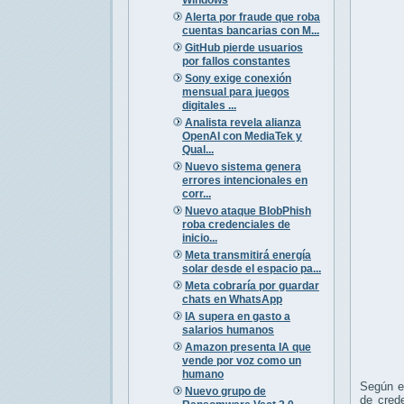
Alerta por fraude que roba
cuentas bancarias con M...
GitHub pierde usuarios
por fallos constantes
Sony exige conexión
mensual para juegos
digitales ...
Analista revela alianza
OpenAI con MediaTek y
Qual...
Nuevo sistema genera
errores intencionales en
corr...
Nuevo ataque BlobPhish
roba credenciales de
inicio...
Meta transmitirá energía
solar desde el espacio pa...
Meta cobraría por guardar
chats en WhatsApp
IA supera en gasto a
salarios humanos
Amazon presenta IA que
vende por voz como un
humano
Según el
Nuevo grupo de
de crede