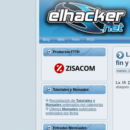
Blog
Web
Foro
RSS
Productos FTTH
L
fin 
martes, 1
La IA
ataques 
Tutoriales y Manuales
Recopilación de
Tutoriales y
Manuales
ordenados por categorías
Últimos
Manuales
publicados
ordenados por fecha
Entradas Mensuales