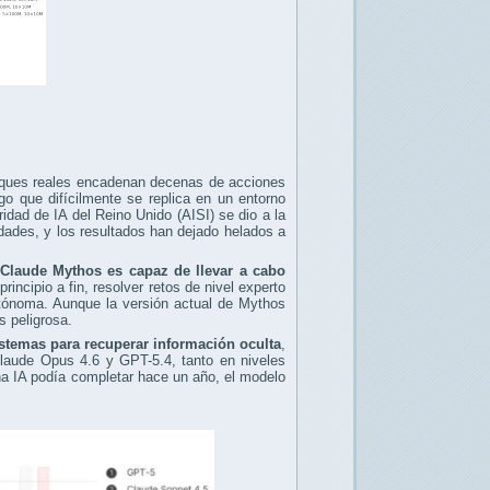
ataques reales encadenan decenas de acciones
go que difícilmente se replica en un entorno
ridad de IA del Reino Unido (AISI) se dio a la
dades, y los resultados han dejado helados a
Claude Mythos es capaz de llevar a cabo
incipio a fin, resolver retos de nivel experto
utónoma. Aunque la versión actual de Mythos
s peligrosa.
sistemas para recuperar información oculta
,
Claude Opus 4.6 y GPT-5.4, tanto en niveles
na IA podía completar hace un año, el modelo