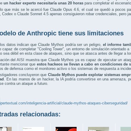
ue
un hacker experto necesitaría unas 20 horas
para completar el escenario
lo que más se le acercó fue Claude Opus 4.6, el cual se quedó a pocos pas
 Codex o Claude Sonnet 4.5 apenas consiguieron robar credenciales, pero jam
odelo de Anthropic tiene sus limitaciones
los datos indican que Claude Mythos podría ser un peligro,
el informe tam
e capaz de completar "Cooling Tower", un entorno de simulación orientado a 
o sea débil en esta clase de ataques, sino que se atasca antes de llegar a l
uación del AISI muestra que Claude Mythos ya es capaz de ejecutar un ata
rtante mencionar que
estos hackeos se llevan a cabo en condiciones de 
s de defensa como el monitoreo activo o los sistemas de respuesta a incide
estigadores concluyeron que
Claude Mythos puede explotar sistemas empr
ad
. En las manos de un hacker, la IA podría convertirse en una amenaza, por
se contra un ataque a futuro.
:
hipertextual.com/inteligencia-artificial/claude-mythos-ataques-ciberseguridad/
adas relacionadas: