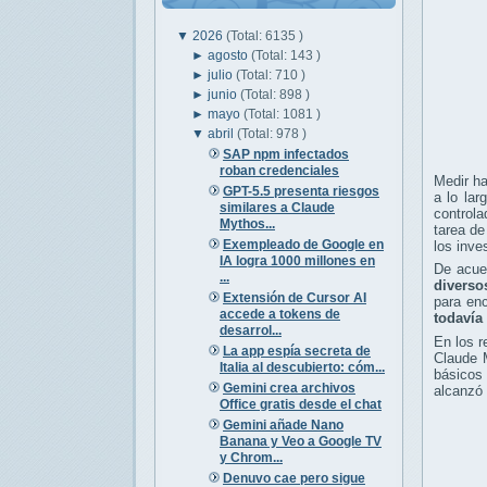
▼
2026
(Total: 6135 )
►
agosto
(Total: 143 )
►
julio
(Total: 710 )
►
junio
(Total: 898 )
►
mayo
(Total: 1081 )
▼
abril
(Total: 978 )
SAP npm infectados
roban credenciales
Medir ha
GPT-5.5 presenta riesgos
a lo lar
similares a Claude
controla
Mythos...
tarea de
Exempleado de Google en
los inve
IA logra 1000 millones en
De acu
...
diverso
Extensión de Cursor AI
para en
accede a tokens de
todavía 
desarrol...
En los 
La app espía secreta de
Claude 
Italia al descubierto: cóm...
básicos 
Gemini crea archivos
alcanzó 
Office gratis desde el chat
Gemini añade Nano
Banana y Veo a Google TV
y Chrom...
Denuvo cae pero sigue