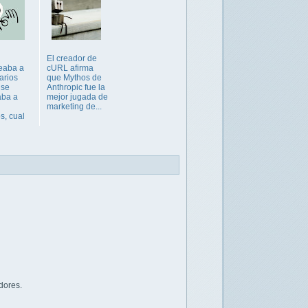
El creador de
eaba a
cURL afirma
arios
que Mythos de
 se
Anthropic fue la
aba a
mejor jugada de
marketing de...
s, cual
dores.