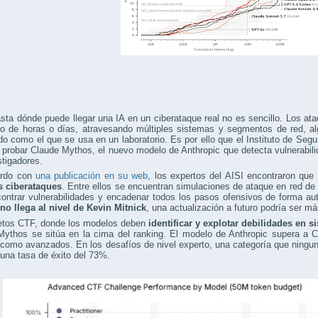
sta dónde puede llegar una IA en un ciberataque real no es sencillo. Los 
go de horas o días, atravesando múltiples sistemas y segmentos de red, al
do como el que se usa en un laboratorio. Es por ello que el Instituto de Segu
 probar Claude Mythos, el nuevo modelo de Anthropic que detecta vulnerabili
stigadores.
erdo con
una publicación en su web
, los expertos del AISI encontraron que
s ciberataques
. Entre ellos se encuentran simulaciones de ataque en red de pr
contrar vulnerabilidades y encadenar todos los pasos ofensivos de forma a
no llega al nivel de Kevin Mitnick
, una actualización a futuro podría ser má
retos CTF, donde los modelos deben
identificar y explotar debilidades en 
Mythos se sitúa en la cima del ranking. El modelo de Anthropic supera a 
como avanzados. En los desafíos de nivel experto, una categoría que ningu
una tasa de éxito del 73%.