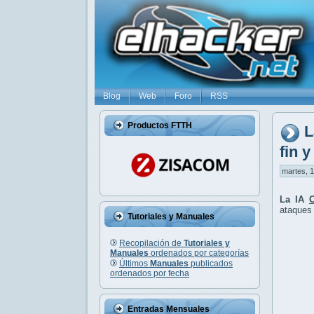
Blog
Web
Foro
RSS
Productos FTTH
L
fin 
martes, 1
La IA
ataques 
Tutoriales y Manuales
Recopilación de
Tutoriales y
Manuales
ordenados por categorías
Últimos
Manuales
publicados
ordenados por fecha
Entradas Mensuales