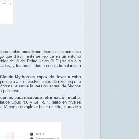
ataques reales encadenan decenas de acciones
go que difícilmente se replica en un entorno
ridad de IA del Reino Unido (AISI) se dio a la
dades, y los resultados han dejado helados a
Claude Mythos es capaz de llevar a cabo
incipio a fin, resolver retos de nivel experto
utónoma. Aunque la versión actual de Mythos
s peligrosa.
sistemas para recuperar información oculta
,
Claude Opus 4.6 y GPT-5.4, tanto en niveles
na IA podía completar hace un año, el modelo