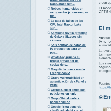
Ransomware Vect 2.0
creen q
RaaS ataca sist...
El mode
Robots humanoides en
GPT-5.4,
aeropuertos japoneses por
tur...
La tasa de fallos de las
CPU Intel Raptor Lake
El m
sup...
Samsung revela prototipo
de Galaxy Glasses sin
Aunque 
cámara
IA no fu
Seis centros de datos de
el model
IA propuestos para un
La eval
pue...
Es impo
WhatsApp prueba su
elemento
propio proveedor de
Los inv
copias de s...
segurid
Magnific la nueva era de
proteger
Freepik con IA
Grave vulnerabilidad en
autenticación de cPanel y
Fuentes
WHM
https://
GitHub Copilot limita sus
peticiones en junio
Entr
Grupo ShinyHunters
hackea Vimeo
Google firma acuerdo
clasificado de IA con el