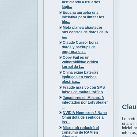
fastidiando a usuarios
legít...
España aprueba una
iniciativa para limitar los
blo...
Meta planea abastecer
sus centros de datos de IA
c...
Claude Cursor borra
datos y backups de
empresa en ...
Copy Fail es un
vulnerabilidad critica
kernel de L...
China exige baterías
ignífugas en coches
eléctrico...
Fraude masivo con SMS
falsos de multas tráfico
Jugadores de Minecraft
infectados por LofyStealer
Clau
...
NVIDIA Nemotron 3 Nano
Omni dota de sentidos a
La parte
los...
una sim
Microsoft reducirá el
inicial 
consumo de RAM en
intentos
Windows