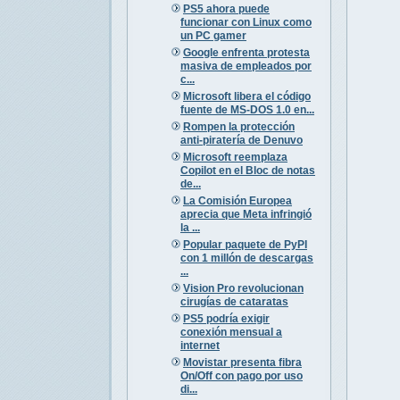
PS5 ahora puede
funcionar con Linux como
un PC gamer
Google enfrenta protesta
masiva de empleados por
c...
Microsoft libera el código
fuente de MS-DOS 1.0 en...
Rompen la protección
anti-piratería de Denuvo
Microsoft reemplaza
Copilot en el Bloc de notas
de...
La Comisión Europea
aprecia que Meta infringió
la ...
Popular paquete de PyPI
con 1 millón de descargas
...
Vision Pro revolucionan
cirugías de cataratas
PS5 podría exigir
conexión mensual a
internet
Movistar presenta fibra
On/Off con pago por uso
di...