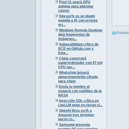
Pixel 11 usará GPU
antigua para abaratar
costos
Sinceerly es un plugin
engaña a IA con errores
ort...
Windows Remote Desktop
Entrada
deja fragmentos de
imágenes...
Vulnerabilidad crítica de
RCE en GitHub.com y
Ente...
China construirá
superordenador con 47 mil
CPU nac...
WhatsApp lanzará
almacenamiento cifrado
para chats
Envía tu nombre al
espacio con satélites de la
NASA
Inyección SQL crítica en
LiteLLM pone en riesgo cl...
OpenAI lleva su IA a
Amazon tras terminar
pacto co...
Samsung presenta
monitor 6K para gaming