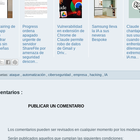
airing de
Progress
Vulnerabilidad
Samsung lleva
Claude
App
ordena
en extensión de
la IA a sus
chantaj
e
apagado
Chrome de
neveras
sus usu
trar
urgente de
Claude permite
Bespoke
cuando
s sin
servidor
robo de datos
enfrent
señas
ShareFile por
de Gmail y
dilemas
amenaza de
Driv...
extremo
seguridad
IA ma...
descon...
uetas:
ataque
,
automatización
,
ciberseguridad
,
empresa
,
hacking
,
IA
entarios :
PUBLICAR UN COMENTARIO
Los comentarios pueden ser revisados en cualquier momento por los modera
Serán publicados aquellos que cumplan las siguientes condiciones: