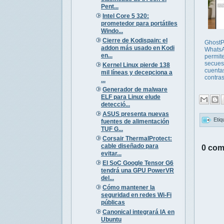
Pent...
Intel Core 5 320:
prometedor para portátiles
Windo...
Cierre de Kodispain: el
GhostP
addon más usado en Kodi
Whats
en...
permit
secues
Kernel Linux pierde 138
cuenta
mil líneas y decepciona a
contra
...
Generador de malware
ELF para Linux elude
detecció...
ASUS presenta nuevas
Etiq
fuentes de alimentación
TUF G...
Corsair ThermalProtect:
cable diseñado para
0 com
evitar...
El SoC Google Tensor G6
tendrá una GPU PowerVR
del...
Cómo mantener la
seguridad en redes Wi-Fi
públicas
Canonical integrará IA en
Ubuntu