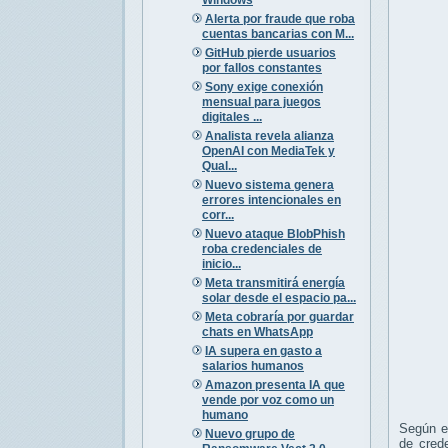
Alerta por fraude que roba
cuentas bancarias con M...
GitHub pierde usuarios
por fallos constantes
Sony exige conexión
mensual para juegos
digitales ...
Analista revela alianza
OpenAI con MediaTek y
Qual...
Nuevo sistema genera
errores intencionales en
corr...
Nuevo ataque BlobPhish
roba credenciales de
inicio...
Meta transmitirá energía
solar desde el espacio pa...
Meta cobraría por guardar
chats en WhatsApp
IA supera en gasto a
salarios humanos
Amazon presenta IA que
vende por voz como un
humano
Según el
Nuevo grupo de
de crede