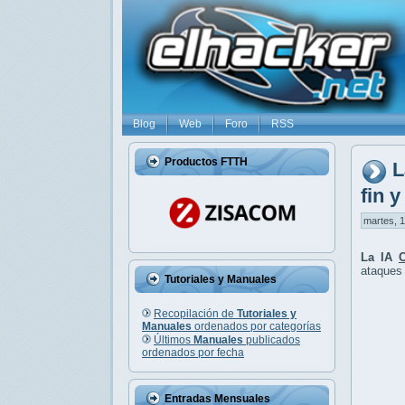
Blog
Web
Foro
RSS
Productos FTTH
L
fin 
martes, 1
La IA
ataques 
Tutoriales y Manuales
Recopilación de
Tutoriales y
Manuales
ordenados por categorías
Últimos
Manuales
publicados
ordenados por fecha
Entradas Mensuales