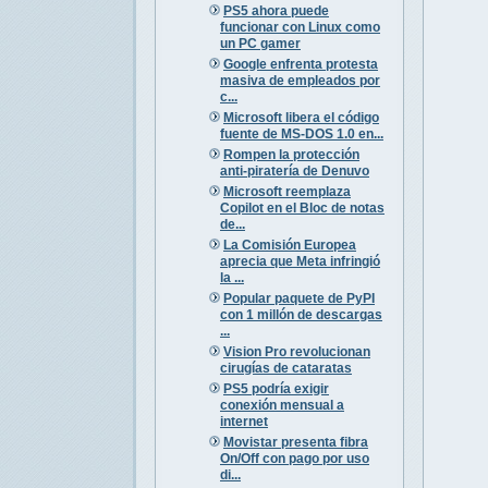
PS5 ahora puede
funcionar con Linux como
un PC gamer
Google enfrenta protesta
masiva de empleados por
c...
Microsoft libera el código
fuente de MS-DOS 1.0 en...
Rompen la protección
anti-piratería de Denuvo
Microsoft reemplaza
Copilot en el Bloc de notas
de...
La Comisión Europea
aprecia que Meta infringió
la ...
Popular paquete de PyPI
con 1 millón de descargas
...
Vision Pro revolucionan
cirugías de cataratas
PS5 podría exigir
conexión mensual a
internet
Movistar presenta fibra
On/Off con pago por uso
di...