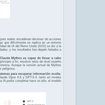
ataques reales encadenan decenas de acciones
go que difícilmente se replica en un entorno
ridad de IA del Reino Unido (AISI) se dio a la
dades, y los resultados han dejado helados a
Claude Mythos es capaz de llevar a cabo
incipio a fin, resolver retos de nivel experto
utónoma. Aunque la versión actual de Mythos
s peligrosa.
sistemas para recuperar información oculta
,
Claude Opus 4.6 y GPT-5.4, tanto en niveles
na IA podía completar hace un año, el modelo