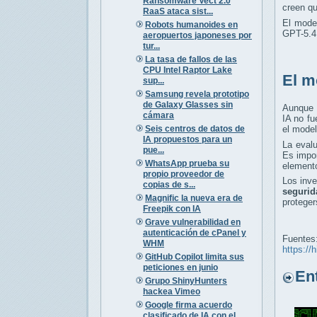
Ransomware Vect 2.0
creen q
RaaS ataca sist...
El mode
Robots humanoides en
GPT-5.4,
aeropuertos japoneses por
tur...
La tasa de fallos de las
CPU Intel Raptor Lake
El m
sup...
Samsung revela prototipo
de Galaxy Glasses sin
Aunque 
cámara
IA no fu
Seis centros de datos de
el model
IA propuestos para un
La eval
pue...
Es impo
WhatsApp prueba su
elemento
propio proveedor de
Los inv
copias de s...
segurid
Magnific la nueva era de
proteger
Freepik con IA
Grave vulnerabilidad en
autenticación de cPanel y
Fuentes
WHM
https://
GitHub Copilot limita sus
peticiones en junio
Entr
Grupo ShinyHunters
hackea Vimeo
Google firma acuerdo
clasificado de IA con el