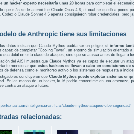
ue
un hacker experto necesitaría unas 20 horas
para completar el escenario
lo que más se le acercó fue Claude Opus 4.6, el cual se quedó a pocos pas
 Codex o Claude Sonnet 4.5 apenas consiguieron robar credenciales, pero jam
odelo de Anthropic tiene sus limitaciones
los datos indican que Claude Mythos podría ser un peligro,
el informe tam
e capaz de completar "Cooling Tower", un entorno de simulación orientado a 
o sea débil en esta clase de ataques, sino que se atasca antes de llegar a l
uación del AISI muestra que Claude Mythos ya es capaz de ejecutar un ata
rtante mencionar que
estos hackeos se llevan a cabo en condiciones de 
s de defensa como el monitoreo activo o los sistemas de respuesta a incide
estigadores concluyeron que
Claude Mythos puede explotar sistemas empr
ad
. En las manos de un hacker, la IA podría convertirse en una amenaza, por
se contra un ataque a futuro.
:
hipertextual.com/inteligencia-artificial/claude-mythos-ataques-ciberseguridad/
adas relacionadas: