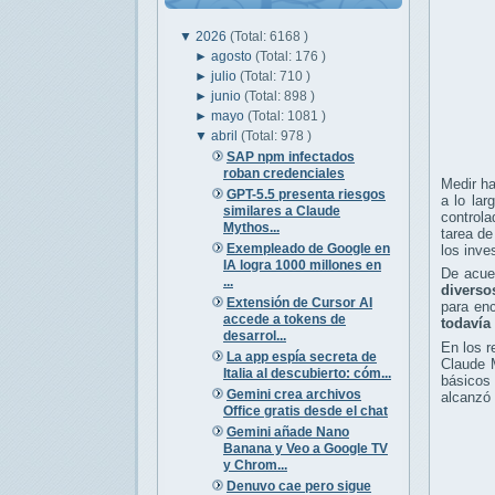
▼
2026
(Total: 6168 )
►
agosto
(Total: 176 )
►
julio
(Total: 710 )
►
junio
(Total: 898 )
►
mayo
(Total: 1081 )
▼
abril
(Total: 978 )
SAP npm infectados
roban credenciales
Medir ha
GPT-5.5 presenta riesgos
a lo lar
similares a Claude
controla
Mythos...
tarea de
Exempleado de Google en
los inve
IA logra 1000 millones en
De acu
...
diverso
Extensión de Cursor AI
para en
accede a tokens de
todavía 
desarrol...
En los 
La app espía secreta de
Claude 
Italia al descubierto: cóm...
básicos 
Gemini crea archivos
alcanzó 
Office gratis desde el chat
Gemini añade Nano
Banana y Veo a Google TV
y Chrom...
Denuvo cae pero sigue