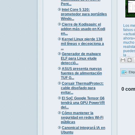
Pent...
Intel Core 5 320:
prometedor para portátiles
Windo...
Cierre de Kodispain: el
Los me
addon más usado en Kodi
falsos 
en...
«actua
ahora»
Kernel Linux pierde 138
mucho
mil líneas y decepciona a
realist
...
puedes
Generador de malware
la ...
ELF para Linux elude
detecció...
ASUS presenta nuevas
Etiq
fuentes de alimentación
TUF G...
Corsair ThermalProtect:
cable diseñado para
0 com
evitar...
El SoC Google Tensor G6
tendrá una GPU PowerVR
del...
Cómo mantener la
seguridad en redes Wi-Fi
públicas
Canonical integrará IA en
Ubuntu