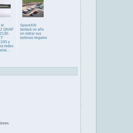
 el
SpaceXAI
 L2 QNAP
tardará un año
2130-
en retirar sus
T:
turbinas ilegales
 10G y
ra redes
ial...
dores.