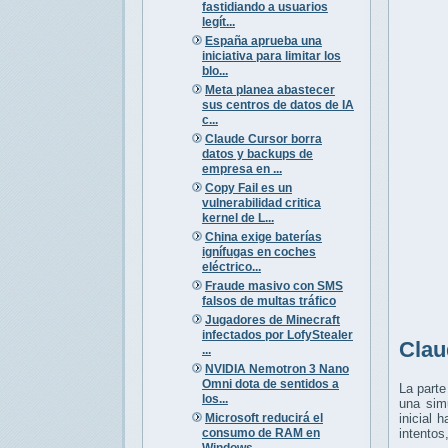
fastidiando a usuarios
legít...
España aprueba una
iniciativa para limitar los
blo...
Meta planea abastecer
sus centros de datos de IA
c...
Claude Cursor borra
datos y backups de
empresa en ...
Copy Fail es un
vulnerabilidad critica
kernel de L...
China exige baterías
ignífugas en coches
eléctrico...
Fraude masivo con SMS
falsos de multas tráfico
Jugadores de Minecraft
infectados por LofyStealer
Clau
...
NVIDIA Nemotron 3 Nano
Omni dota de sentidos a
La parte
los...
una sim
Microsoft reducirá el
inicial 
consumo de RAM en
intentos
Windows