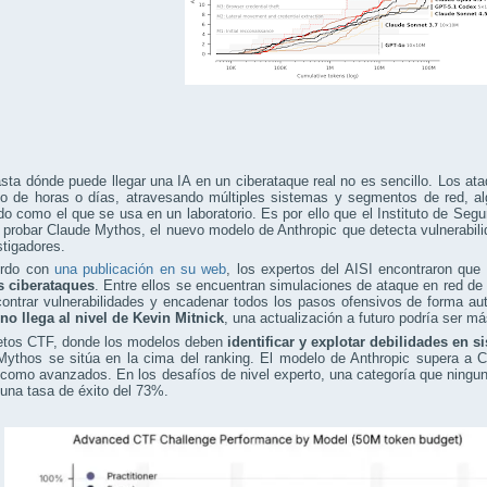
sta dónde puede llegar una IA en un ciberataque real no es sencillo. Los 
go de horas o días, atravesando múltiples sistemas y segmentos de red, al
do como el que se usa en un laboratorio. Es por ello que el Instituto de Segu
 probar Claude Mythos, el nuevo modelo de Anthropic que detecta vulnerabili
stigadores.
erdo con
una publicación en su web
, los expertos del AISI encontraron que
s ciberataques
. Entre ellos se encuentran simulaciones de ataque en red de pr
contrar vulnerabilidades y encadenar todos los pasos ofensivos de forma a
no llega al nivel de Kevin Mitnick
, una actualización a futuro podría ser má
retos CTF, donde los modelos deben
identificar y explotar debilidades en 
Mythos se sitúa en la cima del ranking. El modelo de Anthropic supera a 
como avanzados. En los desafíos de nivel experto, una categoría que ningu
una tasa de éxito del 73%.