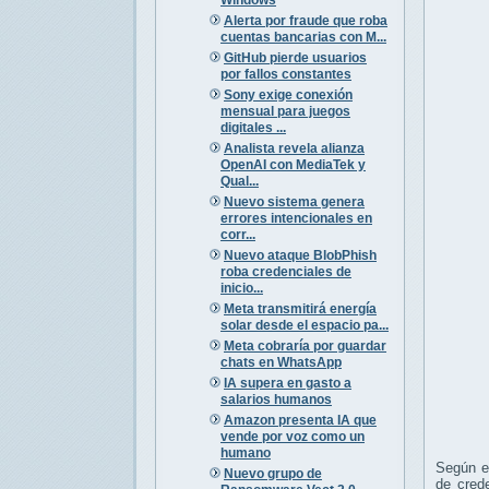
Alerta por fraude que roba
cuentas bancarias con M...
GitHub pierde usuarios
por fallos constantes
Sony exige conexión
mensual para juegos
digitales ...
Analista revela alianza
OpenAI con MediaTek y
Qual...
Nuevo sistema genera
errores intencionales en
corr...
Nuevo ataque BlobPhish
roba credenciales de
inicio...
Meta transmitirá energía
solar desde el espacio pa...
Meta cobraría por guardar
chats en WhatsApp
IA supera en gasto a
salarios humanos
Amazon presenta IA que
vende por voz como un
humano
Según el
Nuevo grupo de
de crede