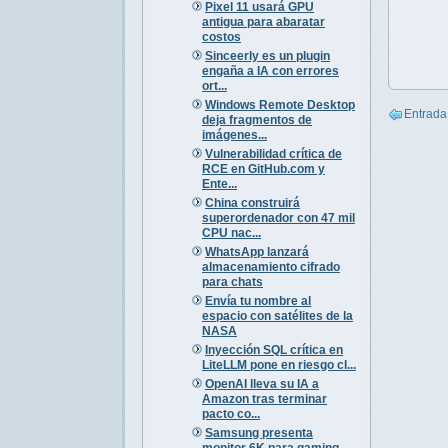
Pixel 11 usará GPU
antigua para abaratar
costos
Sinceerly es un plugin
engaña a IA con errores
ort...
Windows Remote Desktop
Entrada
deja fragmentos de
imágenes...
Vulnerabilidad crítica de
RCE en GitHub.com y
Ente...
China construirá
superordenador con 47 mil
CPU nac...
WhatsApp lanzará
almacenamiento cifrado
para chats
Envía tu nombre al
espacio con satélites de la
NASA
Inyección SQL crítica en
LiteLLM pone en riesgo cl...
OpenAI lleva su IA a
Amazon tras terminar
pacto co...
Samsung presenta
monitor 6K para gaming