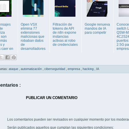
nsajes
Open VSX
Filtración de
Google renueva
Conoce
de
elimina 77
tokens de API
mandos de IA
switch
liza
extensiones
de n8n expone
para competir
QSW-M
 son
maliciosas que
instancias
4C2S24
 más
robaban datos
activas al robo
puertos
as y
de
de credenciales
2.5G pa
 caer en
desarrolladores
empresar
uetas:
ataque
,
automatización
,
ciberseguridad
,
empresa
,
hacking
,
IA
entarios :
PUBLICAR UN COMENTARIO
Los comentarios pueden ser revisados en cualquier momento por los modera
Serán publicados aquellos que cumplan las siguientes condiciones: