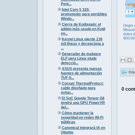
Pent...
Intel Core 5 320:
prometedor para portátiles
Windo...
Cierre de Kodispain: el
Origin 
addon más usado en Kodi
filtraci
en...
datos 
900.00
Kernel Linux pierde 138
mil líneas y decepciona a
...
Generador de malware
ELF para Linux elude
detecció...
ASUS presenta nuevas
Etiq
fuentes de alimentación
TUF G...
Corsair ThermalProtect:
cable diseñado para
0 com
evitar...
El SoC Google Tensor G6
tendrá una GPU PowerVR
del...
Cómo mantener la
seguridad en redes Wi-Fi
públicas
Canonical integrará IA en
Ubuntu