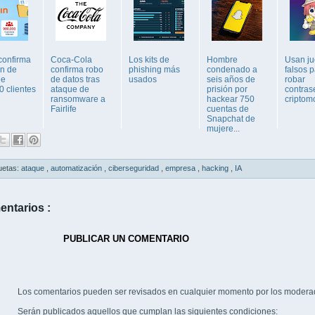
confirma
Coca-Cola
Los kits de
Hombre
Usan j
ón de
confirma robo
phishing más
condenado a
falsos 
de
de datos tras
usados
seis años de
robar
0 clientes
ataque de
prisión por
contras
ransomware a
hackear 750
cripto
Fairlife
cuentas de
Snapchat de
mujere...
uetas:
ataque
,
automatización
,
ciberseguridad
,
empresa
,
hacking
,
IA
entarios :
PUBLICAR UN COMENTARIO
Los comentarios pueden ser revisados en cualquier momento por los modera
Serán publicados aquellos que cumplan las siguientes condiciones: