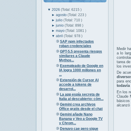
▼
2026
(Total: 6215 )
►
agosto
(Total: 223 )
►
julio
(Total: 710 )
►
junio
(Total: 898 )
►
mayo
(Total: 1081 )
▼
abril
(Total: 978 )
SAP npm infectados
roban credenciales
Medir ha
GPT-5.5 presenta riesgos
a lo lar
similares a Claude
controla
Mythos...
tarea de
Exempleado de Google en
los inve
IA logra 1000 millones en
De acu
...
diverso
Extensión de Cursor AI
para en
accede a tokens de
todavía 
desarrol...
En los 
La app espía secreta de
Claude 
Italia al descubierto: cóm...
básicos 
Gemini crea archivos
alcanzó 
Office gratis desde el chat
Gemini añade Nano
Banana y Veo a Google TV
y Chrom...
Denuvo cae pero sigue