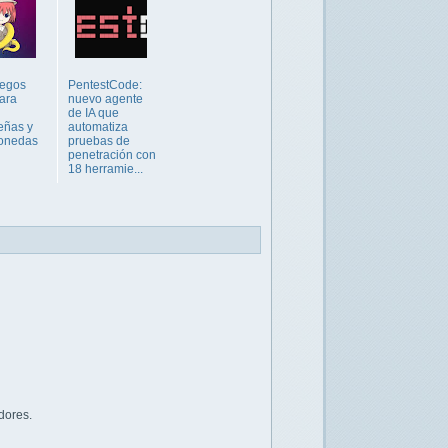
uegos
PentestCode:
para
nuevo agente
de IA que
eñas y
automatiza
monedas
pruebas de
penetración con
18 herramie...
dores.