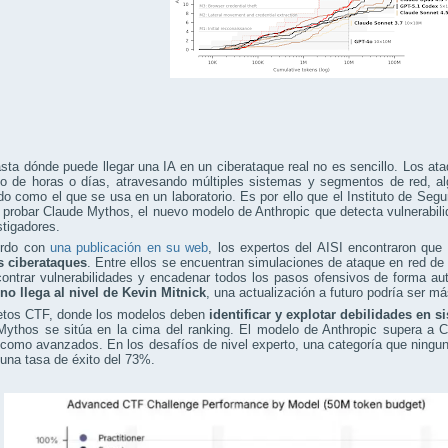
sta dónde puede llegar una IA en un ciberataque real no es sencillo. Los 
go de horas o días, atravesando múltiples sistemas y segmentos de red, al
do como el que se usa en un laboratorio. Es por ello que el Instituto de Segu
 probar Claude Mythos, el nuevo modelo de Anthropic que detecta vulnerabili
stigadores.
erdo con
una publicación en su web
, los expertos del AISI encontraron que
s ciberataques
. Entre ellos se encuentran simulaciones de ataque en red de pr
contrar vulnerabilidades y encadenar todos los pasos ofensivos de forma a
no llega al nivel de Kevin Mitnick
, una actualización a futuro podría ser má
retos CTF, donde los modelos deben
identificar y explotar debilidades en 
Mythos se sitúa en la cima del ranking. El modelo de Anthropic supera a 
como avanzados. En los desafíos de nivel experto, una categoría que ningu
una tasa de éxito del 73%.