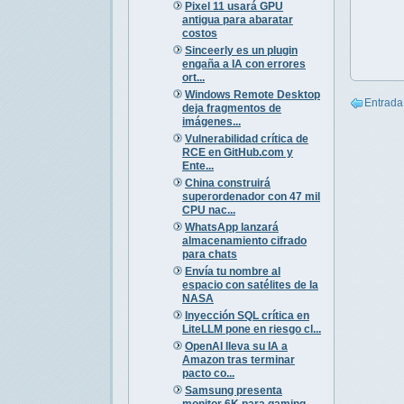
Pixel 11 usará GPU
antigua para abaratar
costos
Sinceerly es un plugin
engaña a IA con errores
ort...
Windows Remote Desktop
Entrada
deja fragmentos de
imágenes...
Vulnerabilidad crítica de
RCE en GitHub.com y
Ente...
China construirá
superordenador con 47 mil
CPU nac...
WhatsApp lanzará
almacenamiento cifrado
para chats
Envía tu nombre al
espacio con satélites de la
NASA
Inyección SQL crítica en
LiteLLM pone en riesgo cl...
OpenAI lleva su IA a
Amazon tras terminar
pacto co...
Samsung presenta
monitor 6K para gaming