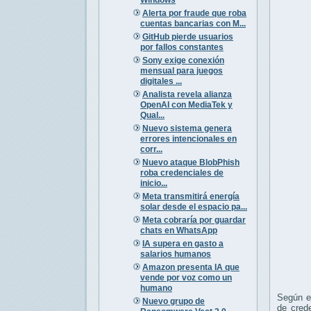
Alerta por fraude que roba
cuentas bancarias con M...
GitHub pierde usuarios
por fallos constantes
Sony exige conexión
mensual para juegos
digitales ...
Analista revela alianza
OpenAI con MediaTek y
Qual...
Nuevo sistema genera
errores intencionales en
corr...
Nuevo ataque BlobPhish
roba credenciales de
inicio...
Meta transmitirá energía
solar desde el espacio pa...
Meta cobraría por guardar
chats en WhatsApp
IA supera en gasto a
salarios humanos
Amazon presenta IA que
vende por voz como un
humano
Según el
Nuevo grupo de
de crede