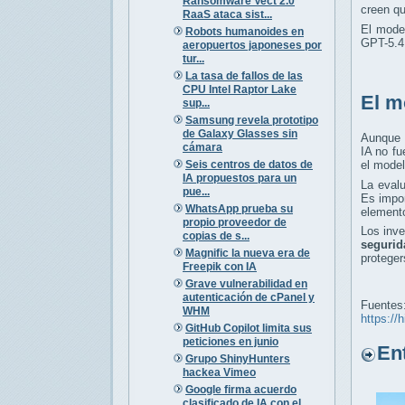
Ransomware Vect 2.0
creen q
RaaS ataca sist...
El mode
Robots humanoides en
GPT-5.4,
aeropuertos japoneses por
tur...
La tasa de fallos de las
CPU Intel Raptor Lake
El m
sup...
Samsung revela prototipo
de Galaxy Glasses sin
Aunque 
cámara
IA no fu
Seis centros de datos de
el model
IA propuestos para un
La eval
pue...
Es impo
WhatsApp prueba su
elemento
propio proveedor de
Los inv
copias de s...
segurid
Magnific la nueva era de
proteger
Freepik con IA
Grave vulnerabilidad en
autenticación de cPanel y
Fuentes
WHM
https://
GitHub Copilot limita sus
peticiones en junio
Entr
Grupo ShinyHunters
hackea Vimeo
Google firma acuerdo
clasificado de IA con el