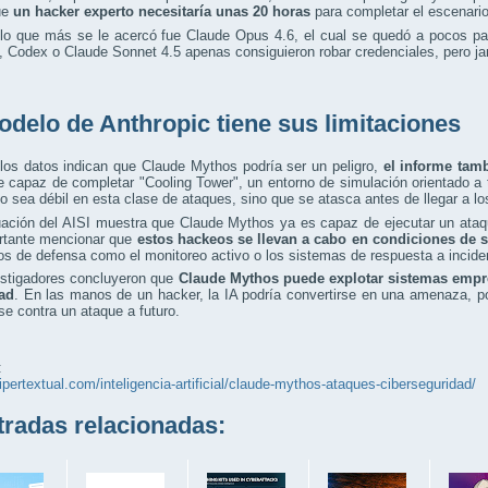
ue
un hacker experto necesitaría unas 20 horas
para completar el escenario
lo que más se le acercó fue Claude Opus 4.6, el cual se quedó a pocos pas
 Codex o Claude Sonnet 4.5 apenas consiguieron robar credenciales, pero jam
odelo de Anthropic tiene sus limitaciones
los datos indican que Claude Mythos podría ser un peligro,
el informe tam
e capaz de completar "Cooling Tower", un entorno de simulación orientado a 
o sea débil en esta clase de ataques, sino que se atasca antes de llegar a l
uación del AISI muestra que Claude Mythos ya es capaz de ejecutar un ata
rtante mencionar que
estos hackeos se llevan a cabo en condiciones de 
s de defensa como el monitoreo activo o los sistemas de respuesta a incide
estigadores concluyeron que
Claude Mythos puede explotar sistemas empr
ad
. En las manos de un hacker, la IA podría convertirse en una amenaza, por
se contra un ataque a futuro.
:
hipertextual.com/inteligencia-artificial/claude-mythos-ataques-ciberseguridad/
adas relacionadas: