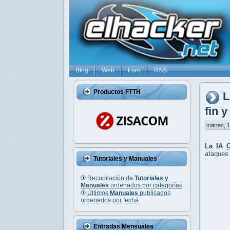
Blog
Web
Foro
RSS
Productos FTTH
L
fin 
martes, 1
La IA
ataques 
Tutoriales y Manuales
Recopilación de
Tutoriales y
Manuales
ordenados por categorías
Últimos
Manuales
publicados
ordenados por fecha
Entradas Mensuales