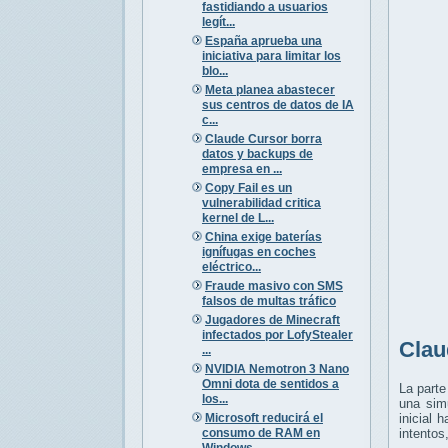
fastidiando a usuarios
legít...
España aprueba una
iniciativa para limitar los
blo...
Meta planea abastecer
sus centros de datos de IA
c...
Claude Cursor borra
datos y backups de
empresa en ...
Copy Fail es un
vulnerabilidad critica
kernel de L...
China exige baterías
ignífugas en coches
eléctrico...
Fraude masivo con SMS
falsos de multas tráfico
Jugadores de Minecraft
infectados por LofyStealer
Clau
...
NVIDIA Nemotron 3 Nano
Omni dota de sentidos a
La parte
los...
una sim
Microsoft reducirá el
inicial 
consumo de RAM en
intentos
Windows