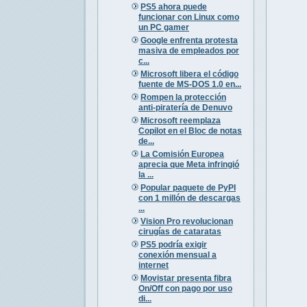
PS5 ahora puede
funcionar con Linux como
un PC gamer
Google enfrenta protesta
masiva de empleados por
c...
Microsoft libera el código
fuente de MS-DOS 1.0 en...
Rompen la protección
anti-piratería de Denuvo
Microsoft reemplaza
Copilot en el Bloc de notas
de...
La Comisión Europea
aprecia que Meta infringió
la ...
Popular paquete de PyPI
con 1 millón de descargas
...
Vision Pro revolucionan
cirugías de cataratas
PS5 podría exigir
conexión mensual a
internet
Movistar presenta fibra
On/Off con pago por uso
di...