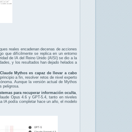
ataques reales encadenan decenas de acciones
go que difícilmente se replica en un entorno
ridad de IA del Reino Unido (AISI) se dio a la
dades, y los resultados han dejado helados a
Claude Mythos es capaz de llevar a cabo
incipio a fin, resolver retos de nivel experto
utónoma. Aunque la versión actual de Mythos
s peligrosa.
sistemas para recuperar información oculta
,
Claude Opus 4.6 y GPT-5.4, tanto en niveles
na IA podía completar hace un año, el modelo