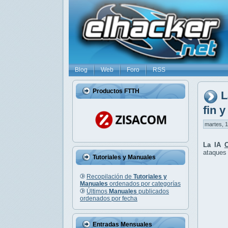
Blog
Web
Foro
RSS
Productos FTTH
L
fin 
martes, 1
La IA
ataques 
Tutoriales y Manuales
Recopilación de
Tutoriales y
Manuales
ordenados por categorías
Últimos
Manuales
publicados
ordenados por fecha
Entradas Mensuales