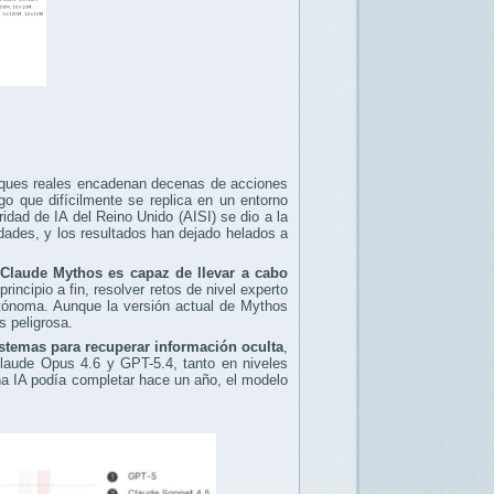
ataques reales encadenan decenas de acciones
go que difícilmente se replica en un entorno
ridad de IA del Reino Unido (AISI) se dio a la
dades, y los resultados han dejado helados a
Claude Mythos es capaz de llevar a cabo
incipio a fin, resolver retos de nivel experto
utónoma. Aunque la versión actual de Mythos
s peligrosa.
sistemas para recuperar información oculta
,
Claude Opus 4.6 y GPT-5.4, tanto en niveles
na IA podía completar hace un año, el modelo