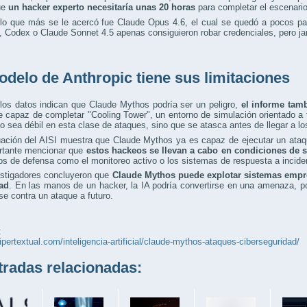
ue
un hacker experto necesitaría unas 20 horas
para completar el escenario
lo que más se le acercó fue Claude Opus 4.6, el cual se quedó a pocos pas
 Codex o Claude Sonnet 4.5 apenas consiguieron robar credenciales, pero jam
odelo de Anthropic tiene sus limitaciones
los datos indican que Claude Mythos podría ser un peligro,
el informe tam
e capaz de completar "Cooling Tower", un entorno de simulación orientado a 
o sea débil en esta clase de ataques, sino que se atasca antes de llegar a l
uación del AISI muestra que Claude Mythos ya es capaz de ejecutar un ata
rtante mencionar que
estos hackeos se llevan a cabo en condiciones de 
s de defensa como el monitoreo activo o los sistemas de respuesta a incide
estigadores concluyeron que
Claude Mythos puede explotar sistemas empr
ad
. En las manos de un hacker, la IA podría convertirse en una amenaza, por
se contra un ataque a futuro.
:
hipertextual.com/inteligencia-artificial/claude-mythos-ataques-ciberseguridad/
adas relacionadas: