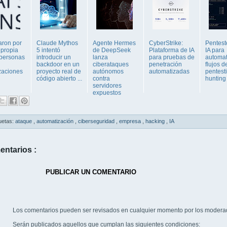
aron por
Claude Mythos
Agente Hermes
CyberStrike:
Pentest
 propia
5 intentó
de DeepSeek
Plataforma de IA
IA para
 personas
introducir un
lanza
para pruebas de
automat
backdoor en un
ciberataques
penetración
flujos d
zaciones
proyecto real de
autónomos
automatizadas
pentest
código abierto ...
contra
hunting
servidores
expuestos
uetas:
ataque
,
automatización
,
ciberseguridad
,
empresa
,
hacking
,
IA
entarios :
PUBLICAR UN COMENTARIO
Los comentarios pueden ser revisados en cualquier momento por los modera
Serán publicados aquellos que cumplan las siguientes condiciones: