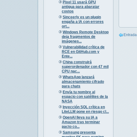
Pixel 11 usará GPU
antigua para abaratar
costos
Sinceerly es un plugin
engaña a IA con errores
ort...
Windows Remote Desktop
Entrada
deja fragmentos de
imágenes...
Vulnerabilidad crítica de
RCE en GitHub.com y
Ente...
China construirá
superordenador con 47 mil
CPU nac...
WhatsApp lanzará
almacenamiento cifrado
para chats
Envía tu nombre al
espacio con satélites de la
NASA
Inyección SQL crítica en
LiteLLM pone en riesgo cl...
OpenAI lleva su IA a
Amazon tras terminar
pacto co...
Samsung presenta
monitor 6K para gaming