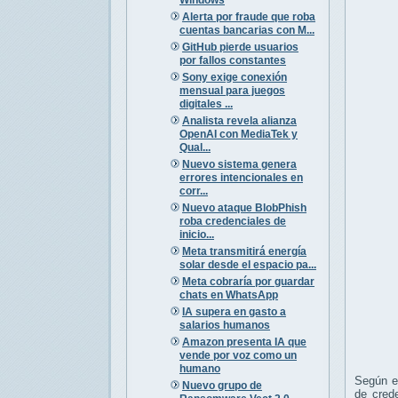
Alerta por fraude que roba
cuentas bancarias con M...
GitHub pierde usuarios
por fallos constantes
Sony exige conexión
mensual para juegos
digitales ...
Analista revela alianza
OpenAI con MediaTek y
Qual...
Nuevo sistema genera
errores intencionales en
corr...
Nuevo ataque BlobPhish
roba credenciales de
inicio...
Meta transmitirá energía
solar desde el espacio pa...
Meta cobraría por guardar
chats en WhatsApp
IA supera en gasto a
salarios humanos
Amazon presenta IA que
vende por voz como un
humano
Según el
Nuevo grupo de
de crede