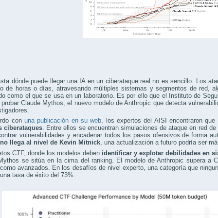
sta dónde puede llegar una IA en un ciberataque real no es sencillo. Los 
go de horas o días, atravesando múltiples sistemas y segmentos de red, al
do como el que se usa en un laboratorio. Es por ello que el Instituto de Segu
 probar Claude Mythos, el nuevo modelo de Anthropic que detecta vulnerabili
stigadores.
erdo con
una publicación en su web
, los expertos del AISI encontraron que
s ciberataques
. Entre ellos se encuentran simulaciones de ataque en red de pr
contrar vulnerabilidades y encadenar todos los pasos ofensivos de forma a
no llega al nivel de Kevin Mitnick
, una actualización a futuro podría ser má
retos CTF, donde los modelos deben
identificar y explotar debilidades en 
Mythos se sitúa en la cima del ranking. El modelo de Anthropic supera a 
como avanzados. En los desafíos de nivel experto, una categoría que ningu
una tasa de éxito del 73%.