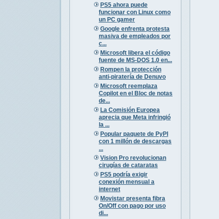
PS5 ahora puede
funcionar con Linux como
un PC gamer
Google enfrenta protesta
masiva de empleados por
c...
Microsoft libera el código
fuente de MS-DOS 1.0 en...
Rompen la protección
anti-piratería de Denuvo
Microsoft reemplaza
Copilot en el Bloc de notas
de...
La Comisión Europea
aprecia que Meta infringió
la ...
Popular paquete de PyPI
con 1 millón de descargas
...
Vision Pro revolucionan
cirugías de cataratas
PS5 podría exigir
conexión mensual a
internet
Movistar presenta fibra
On/Off con pago por uso
di...