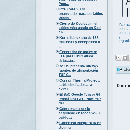
Pent...
Intel Core 5 320:
prometedor para portátiles
Windo...
Cierre de Kodispain: el
IA actu
addon más usado en Kodi
cuenta
en...
contra
y
Kernel Linux pierde 138
organi
mil líneas y decepciona a
...
Generador de malware
ELF para Linux elude
detecció...
ASUS presenta nuevas
Etiq
fuentes de alimentación
TUF G...
Corsair ThermalProtect:
cable diseñado para
0 com
evitar...
El SoC Google Tensor G6
tendrá una GPU PowerVR
del...
Cómo mantener la
seguridad en redes Wi-Fi
públicas
Canonical integrará IA en
Ubuntu