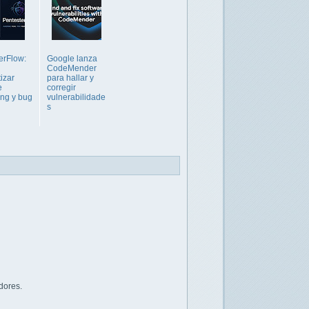
erFlow:
Google lanza
CodeMender
izar
para hallar y
e
corregir
ing y bug
vulnerabilidade
s
dores.