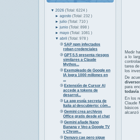
▼
2026
(Total: 6224 )
►
agosto
(Total: 232 )
►
julio
(Total: 710 )
►
junio
(Total: 898 )
►
mayo
(Total: 1081 )
▼
abril
(Total: 978 )
SAP npm infectados
roban credenciales
Medir ha
GPT-5.5 presenta riesgos
a lo lar
similares a Claude
controla
Mythos...
tarea de
Exempleado de Google en
los inve
IA logra 1000 millones en
De acu
...
diverso
Extensión de Cursor AI
para en
accede a tokens de
todavía 
desarrol...
En los 
La app espía secreta de
Claude 
Italia al descubierto: cóm...
básicos 
Gemini crea archivos
alcanzó 
Office gratis desde el chat
Gemini añade Nano
Banana y Veo a Google TV
y Chrom...
Denuvo cae pero sigue