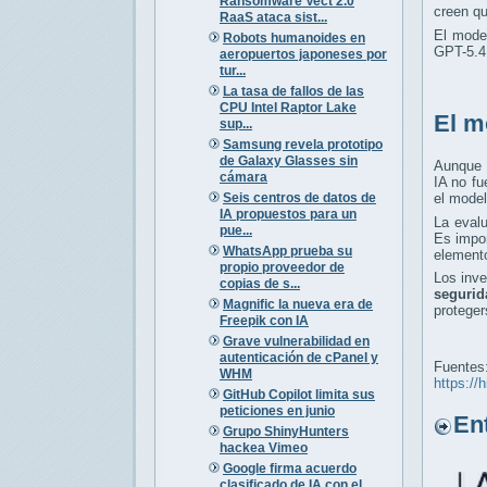
Ransomware Vect 2.0
creen q
RaaS ataca sist...
El mode
Robots humanoides en
GPT-5.4,
aeropuertos japoneses por
tur...
La tasa de fallos de las
CPU Intel Raptor Lake
El m
sup...
Samsung revela prototipo
de Galaxy Glasses sin
Aunque 
cámara
IA no fu
Seis centros de datos de
el model
IA propuestos para un
La eval
pue...
Es impo
WhatsApp prueba su
elemento
propio proveedor de
Los inv
copias de s...
segurid
Magnific la nueva era de
proteger
Freepik con IA
Grave vulnerabilidad en
autenticación de cPanel y
Fuentes
WHM
https://
GitHub Copilot limita sus
peticiones en junio
Entr
Grupo ShinyHunters
hackea Vimeo
Google firma acuerdo
clasificado de IA con el