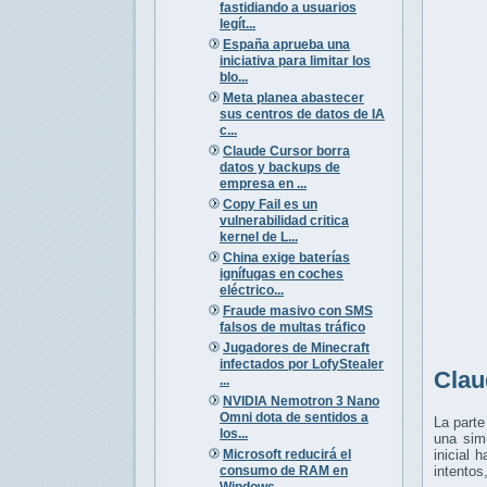
fastidiando a usuarios
legít...
España aprueba una
iniciativa para limitar los
blo...
Meta planea abastecer
sus centros de datos de IA
c...
Claude Cursor borra
datos y backups de
empresa en ...
Copy Fail es un
vulnerabilidad critica
kernel de L...
China exige baterías
ignífugas en coches
eléctrico...
Fraude masivo con SMS
falsos de multas tráfico
Jugadores de Minecraft
infectados por LofyStealer
Clau
...
NVIDIA Nemotron 3 Nano
Omni dota de sentidos a
La parte
los...
una sim
Microsoft reducirá el
inicial 
consumo de RAM en
intentos
Windows