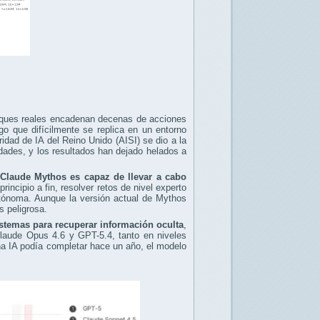
ataques reales encadenan decenas de acciones
go que difícilmente se replica en un entorno
ridad de IA del Reino Unido (AISI) se dio a la
dades, y los resultados han dejado helados a
Claude Mythos es capaz de llevar a cabo
incipio a fin, resolver retos de nivel experto
utónoma. Aunque la versión actual de Mythos
s peligrosa.
sistemas para recuperar información oculta
,
Claude Opus 4.6 y GPT-5.4, tanto en niveles
na IA podía completar hace un año, el modelo