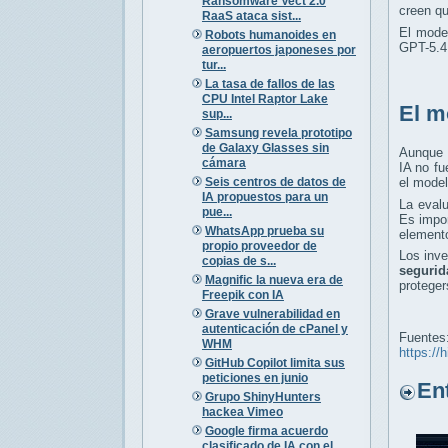
Ransomware Vect 2.0
creen q
RaaS ataca sist...
El mode
Robots humanoides en
GPT-5.4,
aeropuertos japoneses por
tur...
La tasa de fallos de las
CPU Intel Raptor Lake
El m
sup...
Samsung revela prototipo
de Galaxy Glasses sin
Aunque 
cámara
IA no fu
Seis centros de datos de
el model
IA propuestos para un
La eval
pue...
Es impo
WhatsApp prueba su
elemento
propio proveedor de
Los inv
copias de s...
segurid
Magnific la nueva era de
proteger
Freepik con IA
Grave vulnerabilidad en
autenticación de cPanel y
Fuentes
WHM
https://
GitHub Copilot limita sus
peticiones en junio
Entr
Grupo ShinyHunters
hackea Vimeo
Google firma acuerdo
clasificado de IA con el