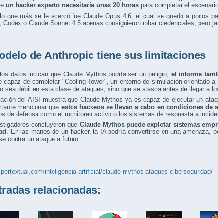
ue
un hacker experto necesitaría unas 20 horas
para completar el escenario
lo que más se le acercó fue Claude Opus 4.6, el cual se quedó a pocos pas
 Codex o Claude Sonnet 4.5 apenas consiguieron robar credenciales, pero jam
odelo de Anthropic tiene sus limitaciones
los datos indican que Claude Mythos podría ser un peligro,
el informe tam
e capaz de completar "Cooling Tower", un entorno de simulación orientado a 
o sea débil en esta clase de ataques, sino que se atasca antes de llegar a l
uación del AISI muestra que Claude Mythos ya es capaz de ejecutar un ata
rtante mencionar que
estos hackeos se llevan a cabo en condiciones de 
s de defensa como el monitoreo activo o los sistemas de respuesta a incide
estigadores concluyeron que
Claude Mythos puede explotar sistemas empr
ad
. En las manos de un hacker, la IA podría convertirse en una amenaza, por
se contra un ataque a futuro.
:
hipertextual.com/inteligencia-artificial/claude-mythos-ataques-ciberseguridad/
adas relacionadas: