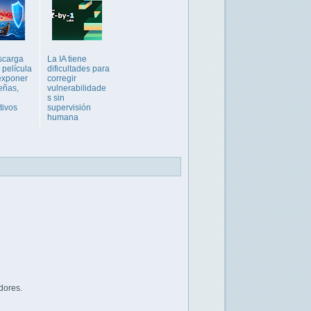
scarga
La IA tiene
 película
dificultades para
exponer
corregir
eñas,
vulnerabilidade
s sin
tivos
supervisión
humana
dores.