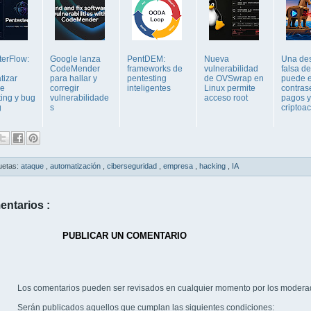
terFlow:
Google lanza
PentDEM:
Nueva
Una de
CodeMender
frameworks de
vulnerabilidad
falsa de
tizar
para hallar y
pentesting
de OVSwrap en
puede 
de
corregir
inteligentes
Linux permite
contras
ting y bug
vulnerabilidade
acceso root
pagos y
g
s
criptoac
uetas:
ataque
,
automatización
,
ciberseguridad
,
empresa
,
hacking
,
IA
entarios :
PUBLICAR UN COMENTARIO
Los comentarios pueden ser revisados en cualquier momento por los modera
Serán publicados aquellos que cumplan las siguientes condiciones: