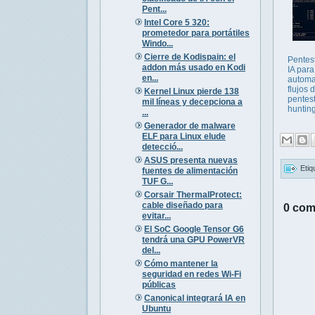
Pent...
Intel Core 5 320:
prometedor para portátiles
Windo...
Cierre de Kodispain: el
Pentes
addon más usado en Kodi
IA para
en...
automa
flujos 
Kernel Linux pierde 138
pentes
mil líneas y decepciona a
huntin
...
Generador de malware
ELF para Linux elude
detecció...
ASUS presenta nuevas
Etiq
fuentes de alimentación
TUF G...
Corsair ThermalProtect:
cable diseñado para
0 com
evitar...
El SoC Google Tensor G6
tendrá una GPU PowerVR
del...
Cómo mantener la
seguridad en redes Wi-Fi
públicas
Canonical integrará IA en
Ubuntu