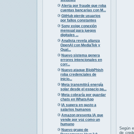
Alerta por fraude que roba
cuentas bancarias con M...
GitHub pierde usuarios
por fallos constantes
Sony exige conexión
mensual para juegos
digitales ...
Analista revela alianza
OpenAI con MediaTek y
Qual...
Nuevo sistema genera
errores intencionales en
corr...
Nuevo ataque BlobPhish
roba credenciales de
inicio...
Meta transmitirá energía
solar desde el espacio pa...
Meta cobraría por guardar
chats en WhatsApp
IA supera en gasto a
salarios humanos
Amazon presenta IA que
vende por voz como un
humano
Según el
Nuevo grupo de
de crede