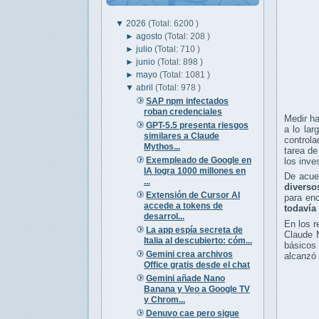
▼
2026
(Total: 6200 )
►
agosto
(Total: 208 )
►
julio
(Total: 710 )
►
junio
(Total: 898 )
►
mayo
(Total: 1081 )
▼
abril
(Total: 978 )
SAP npm infectados
roban credenciales
Medir ha
GPT-5.5 presenta riesgos
a lo lar
similares a Claude
controla
Mythos...
tarea de
Exempleado de Google en
los inve
IA logra 1000 millones en
De acu
...
diverso
Extensión de Cursor AI
para en
accede a tokens de
todavía 
desarrol...
En los 
La app espía secreta de
Claude 
Italia al descubierto: cóm...
básicos 
Gemini crea archivos
alcanzó 
Office gratis desde el chat
Gemini añade Nano
Banana y Veo a Google TV
y Chrom...
Denuvo cae pero sigue