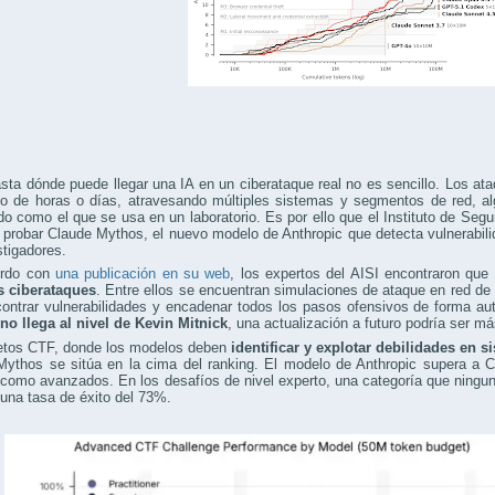
sta dónde puede llegar una IA en un ciberataque real no es sencillo. Los 
go de horas o días, atravesando múltiples sistemas y segmentos de red, al
do como el que se usa en un laboratorio. Es por ello que el Instituto de Segu
 probar Claude Mythos, el nuevo modelo de Anthropic que detecta vulnerabili
stigadores.
erdo con
una publicación en su web
, los expertos del AISI encontraron que
s ciberataques
. Entre ellos se encuentran simulaciones de ataque en red de pr
contrar vulnerabilidades y encadenar todos los pasos ofensivos de forma a
no llega al nivel de Kevin Mitnick
, una actualización a futuro podría ser má
retos CTF, donde los modelos deben
identificar y explotar debilidades en 
Mythos se sitúa en la cima del ranking. El modelo de Anthropic supera a 
como avanzados. En los desafíos de nivel experto, una categoría que ningu
una tasa de éxito del 73%.