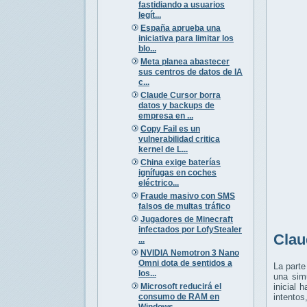
fastidiando a usuarios
legít...
España aprueba una
iniciativa para limitar los
blo...
Meta planea abastecer
sus centros de datos de IA
c...
Claude Cursor borra
datos y backups de
empresa en ...
Copy Fail es un
vulnerabilidad critica
kernel de L...
China exige baterías
ignífugas en coches
eléctrico...
Fraude masivo con SMS
falsos de multas tráfico
Jugadores de Minecraft
infectados por LofyStealer
Clau
...
NVIDIA Nemotron 3 Nano
Omni dota de sentidos a
La parte
los...
una sim
Microsoft reducirá el
inicial 
consumo de RAM en
intentos
Windows