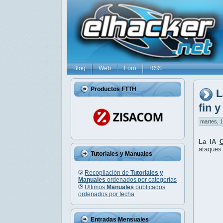
Blog
Web
Foro
RSS
Productos FTTH
L
fin 
martes, 1
La IA
ataques 
Tutoriales y Manuales
Recopilación de
Tutoriales y
Manuales
ordenados por categorías
Últimos
Manuales
publicados
ordenados por fecha
Entradas Mensuales