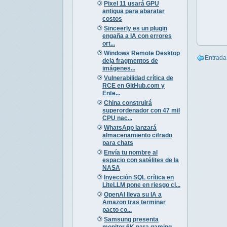
Pixel 11 usará GPU
antigua para abaratar
costos
Sinceerly es un plugin
engaña a IA con errores
ort...
Windows Remote Desktop
Entrada
deja fragmentos de
imágenes...
Vulnerabilidad crítica de
RCE en GitHub.com y
Ente...
China construirá
superordenador con 47 mil
CPU nac...
WhatsApp lanzará
almacenamiento cifrado
para chats
Envía tu nombre al
espacio con satélites de la
NASA
Inyección SQL crítica en
LiteLLM pone en riesgo cl...
OpenAI lleva su IA a
Amazon tras terminar
pacto co...
Samsung presenta
monitor 6K para gaming