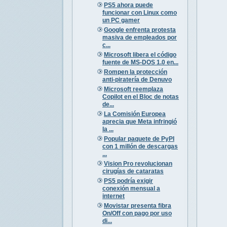
PS5 ahora puede
funcionar con Linux como
un PC gamer
Google enfrenta protesta
masiva de empleados por
c...
Microsoft libera el código
fuente de MS-DOS 1.0 en...
Rompen la protección
anti-piratería de Denuvo
Microsoft reemplaza
Copilot en el Bloc de notas
de...
La Comisión Europea
aprecia que Meta infringió
la ...
Popular paquete de PyPI
con 1 millón de descargas
...
Vision Pro revolucionan
cirugías de cataratas
PS5 podría exigir
conexión mensual a
internet
Movistar presenta fibra
On/Off con pago por uso
di...