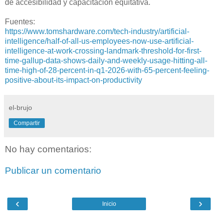
de accesibilidad y capacitación equitativa.
Fuentes:
https://www.tomshardware.com/tech-industry/artificial-
intelligence/half-of-all-us-employees-now-use-artificial-
intelligence-at-work-crossing-landmark-threshold-for-first-
time-gallup-data-shows-daily-and-weekly-usage-hitting-all-
time-high-of-28-percent-in-q1-2026-with-65-percent-feeling-
positive-about-its-impact-on-productivity
el-brujo
Compartir
No hay comentarios:
Publicar un comentario
‹
›
Inicio