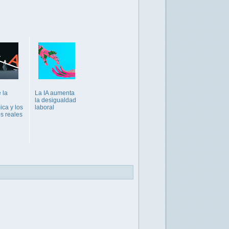
e la
La IA aumenta
la desigualdad
ca y los
laboral
s reales