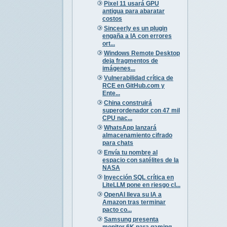
Pixel 11 usará GPU
antigua para abaratar
costos
Sinceerly es un plugin
engaña a IA con errores
ort...
Windows Remote Desktop
deja fragmentos de
imágenes...
Vulnerabilidad crítica de
RCE en GitHub.com y
Ente...
China construirá
superordenador con 47 mil
CPU nac...
WhatsApp lanzará
almacenamiento cifrado
para chats
Envía tu nombre al
espacio con satélites de la
NASA
Inyección SQL crítica en
LiteLLM pone en riesgo cl...
OpenAI lleva su IA a
Amazon tras terminar
pacto co...
Samsung presenta
monitor 6K para gaming