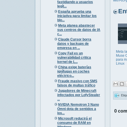
with-65-
fastidiando a usuarios
legít...
Entr
España aprueba una
iniciativa para limitar los
blo...
Meta planea abastecer
sus centros de datos de IA
c...
Claude Cursor borra
datos y backups de
empresa en ...
Meta l
Copy Fail es un
Muse 
vulnerabilidad critica
para m
kernel de L...
Linux
China exige baterías
ignífugas en coches
eléctrico...
Fraude masivo con SMS
falsos de multas tráfico
Jugadores de Minecraft
infectados por LofyStealer
Etiq
...
NVIDIA Nemotron 3 Nano
Omni dota de sentidos a
0 com
los...
Microsoft reducirá el
consumo de RAM en
Windows