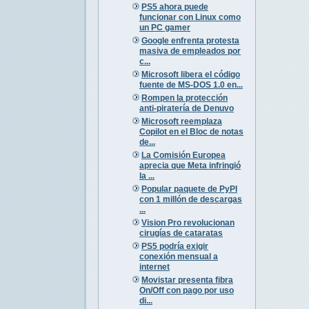
PS5 ahora puede
funcionar con Linux como
un PC gamer
Google enfrenta protesta
masiva de empleados por
c...
Microsoft libera el código
fuente de MS-DOS 1.0 en...
Rompen la protección
anti-piratería de Denuvo
Microsoft reemplaza
Copilot en el Bloc de notas
de...
La Comisión Europea
aprecia que Meta infringió
la ...
Popular paquete de PyPI
con 1 millón de descargas
...
Vision Pro revolucionan
cirugías de cataratas
PS5 podría exigir
conexión mensual a
internet
Movistar presenta fibra
On/Off con pago por uso
di...