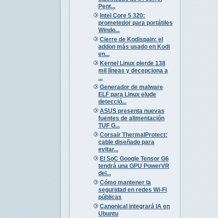
Pent...
Intel Core 5 320:
prometedor para portátiles
Windo...
Cierre de Kodispain: el
addon más usado en Kodi
en...
Kernel Linux pierde 138
mil líneas y decepciona a
...
Generador de malware
ELF para Linux elude
detecció...
ASUS presenta nuevas
fuentes de alimentación
TUF G...
Corsair ThermalProtect:
cable diseñado para
evitar...
El SoC Google Tensor G6
tendrá una GPU PowerVR
del...
Cómo mantener la
seguridad en redes Wi-Fi
públicas
Canonical integrará IA en
Ubuntu