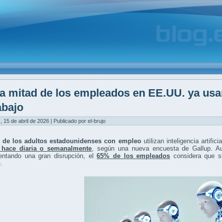
a mitad de los empleados en EE.UU. ya usan i
abajo
, 15 de abril de 2026 | Publicado por el-brujo
 de los adultos estadounidenses con empleo
utilizan inteligencia artifi
 hace diaria o semanalmente
, según una nueva encuesta de Gallup. A
entando una gran disrupción, el
65% de los empleados
considera que su
o
.