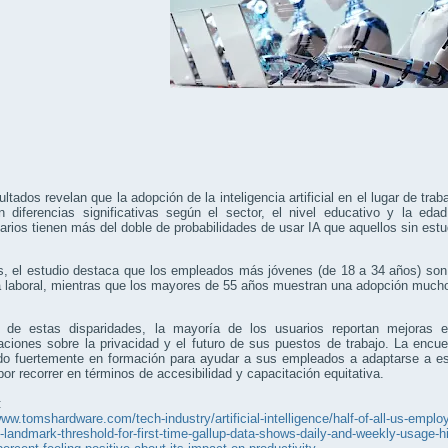
ltados revelan que la adopción de la inteligencia artificial en el lugar de tr
 diferencias significativas según el sector, el nivel educativo y la edad
tarios tienen más del doble de probabilidades de usar IA que aquellos sin est
 el estudio destaca que los empleados más jóvenes (de 18 a 34 años) son 
na laboral, mientras que los mayores de 55 años muestran una adopción muc
 de estas disparidades, la mayoría de los usuarios reportan mejoras e
aciones sobre la privacidad y el futuro de sus puestos de trabajo. La enc
endo fuertemente en formación para ayudar a sus empleados a adaptarse a e
or recorrer en términos de accesibilidad y capacitación equitativa.
:
www.tomshardware.com/tech-industry/artificial-intelligence/half-of-all-us-employ
-landmark-threshold-for-first-time-gallup-data-shows-daily-and-weekly-usage-hit