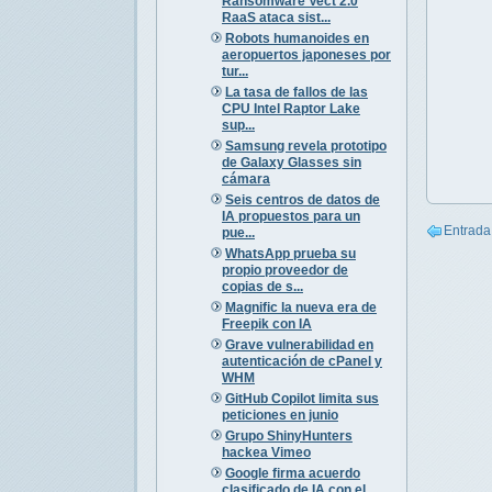
Ransomware Vect 2.0
RaaS ataca sist...
Robots humanoides en
aeropuertos japoneses por
tur...
La tasa de fallos de las
CPU Intel Raptor Lake
sup...
Samsung revela prototipo
de Galaxy Glasses sin
cámara
Seis centros de datos de
IA propuestos para un
Entrada
pue...
WhatsApp prueba su
propio proveedor de
copias de s...
Magnific la nueva era de
Freepik con IA
Grave vulnerabilidad en
autenticación de cPanel y
WHM
GitHub Copilot limita sus
peticiones en junio
Grupo ShinyHunters
hackea Vimeo
Google firma acuerdo
clasificado de IA con el