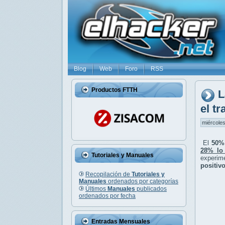
Blog
Web
Foro
RSS
Productos FTTH
L
el tr
miércoles
El
50%
28% lo
Tutoriales y Manuales
experim
positiv
Recopilación de
Tutoriales y
Manuales
ordenados por categorías
Últimos
Manuales
publicados
ordenados por fecha
Entradas Mensuales