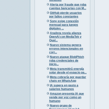
Alerta por fraude que roba
cuentas bancarias con M...
GitHub pierde usuarios
por fallos constantes
Sony exige conexión
mensual para juegos
digitales ...
Analista revela alianza
OpenAI con MediaTek y
Qual...
Nuevo sistema genera
errores intencionales en
corr...
Nuevo ataque BlobPhish
roba credenciales de
inicio...
Meta transmitirá energía
solar desde el espacio pa...
Meta cobraría por guardar
chats en WhatsApp
IA supera en gasto a
salarios humanos
Amazon presenta IA que
vende por voz como un
humano
Nuevo grupo de