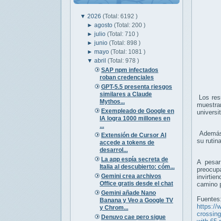
▼
2026
(Total: 6192 )
►
agosto
(Total: 200 )
►
julio
(Total: 710 )
►
junio
(Total: 898 )
►
mayo
(Total: 1081 )
▼
abril
(Total: 978 )
SAP npm infectados
roban credenciales
GPT-5.5 presenta riesgos
similares a Claude
Los resu
Mythos...
muestran
Exempleado de Google en
universi
IA logra 1000 millones en
...
Además,
Extensión de Cursor AI
su ruti
accede a tokens de
desarrol...
La app espía secreta de
A pesar
Italia al descubierto: cóm...
preocup
Gemini crea archivos
invirti
Office gratis desde el chat
camino p
Gemini añade Nano
Fuentes
Banana y Veo a Google TV
https://
y Chrom...
crossing
Denuvo cae pero sigue