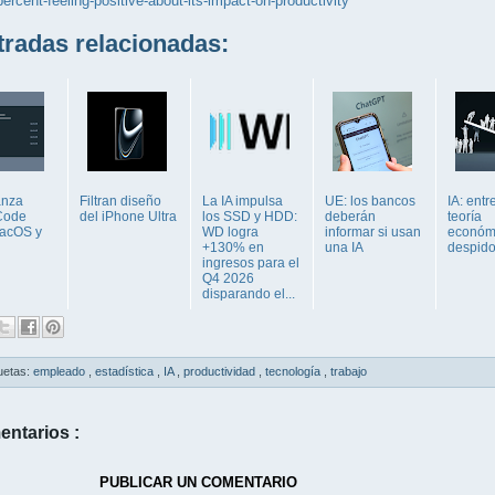
percent-feeling-positive-about-its-impact-on-productivity
adas relacionadas:
anza
Filtran diseño
La IA impulsa
UE: los bancos
IA: entr
Code
del iPhone Ultra
los SSD y HDD:
deberán
teoría
acOS y
WD logra
informar si usan
económi
+130% en
una IA
despido
ingresos para el
Q4 2026
disparando el...
uetas:
empleado
,
estadística
,
IA
,
productividad
,
tecnología
,
trabajo
entarios :
PUBLICAR UN COMENTARIO