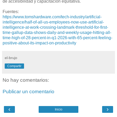
de accesibilidad y capacitación equitativa.
Fuentes:
https://www.tomshardware.com/tech-industry/artificial-
intelligence/half-of-all-us-employees-now-use-artificial-
intelligence-at-work-crossing-landmark-threshold-for-first-
time-gallup-data-shows-daily-and-weekly-usage-hitting-all-
time-high-of-28-percent-in-q1-2026-with-65-percent-feeling-
positive-about-its-impact-on-productivity
el-brujo
Compartir
No hay comentarios:
Publicar un comentario
‹
›
Inicio