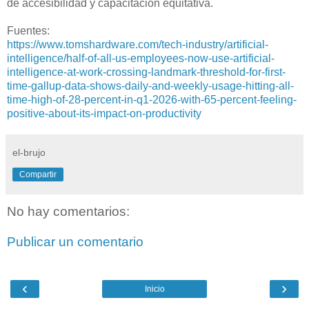
de accesibilidad y capacitación equitativa.
Fuentes:
https://www.tomshardware.com/tech-industry/artificial-
intelligence/half-of-all-us-employees-now-use-artificial-
intelligence-at-work-crossing-landmark-threshold-for-first-
time-gallup-data-shows-daily-and-weekly-usage-hitting-all-
time-high-of-28-percent-in-q1-2026-with-65-percent-feeling-
positive-about-its-impact-on-productivity
el-brujo
Compartir
No hay comentarios:
Publicar un comentario
‹
›
Inicio