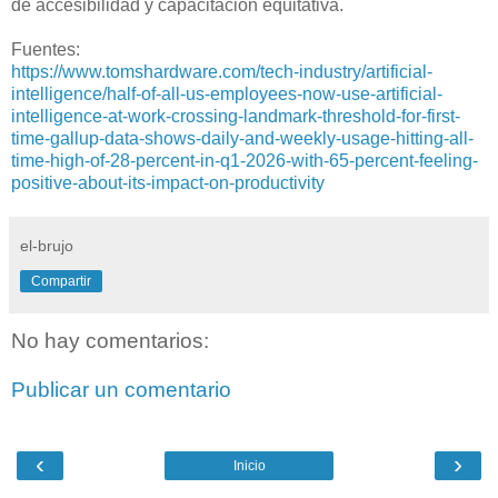
de accesibilidad y capacitación equitativa.
Fuentes:
https://www.tomshardware.com/tech-industry/artificial-
intelligence/half-of-all-us-employees-now-use-artificial-
intelligence-at-work-crossing-landmark-threshold-for-first-
time-gallup-data-shows-daily-and-weekly-usage-hitting-all-
time-high-of-28-percent-in-q1-2026-with-65-percent-feeling-
positive-about-its-impact-on-productivity
el-brujo
Compartir
No hay comentarios:
Publicar un comentario
‹
›
Inicio