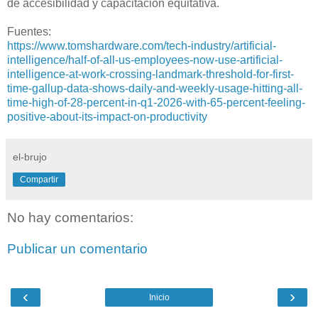
de accesibilidad y capacitación equitativa.
Fuentes:
https://www.tomshardware.com/tech-industry/artificial-
intelligence/half-of-all-us-employees-now-use-artificial-
intelligence-at-work-crossing-landmark-threshold-for-first-
time-gallup-data-shows-daily-and-weekly-usage-hitting-all-
time-high-of-28-percent-in-q1-2026-with-65-percent-feeling-
positive-about-its-impact-on-productivity
el-brujo
Compartir
No hay comentarios:
Publicar un comentario
‹
›
Inicio