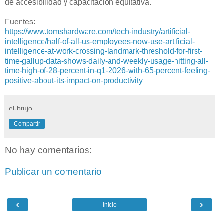
de accesibilidad y capacitación equitativa.
Fuentes:
https://www.tomshardware.com/tech-industry/artificial-
intelligence/half-of-all-us-employees-now-use-artificial-
intelligence-at-work-crossing-landmark-threshold-for-first-
time-gallup-data-shows-daily-and-weekly-usage-hitting-all-
time-high-of-28-percent-in-q1-2026-with-65-percent-feeling-
positive-about-its-impact-on-productivity
el-brujo
Compartir
No hay comentarios:
Publicar un comentario
‹
›
Inicio