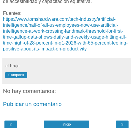
de accesibilidad y capacitación equitativa.
Fuentes:
https://www.tomshardware.com/tech-industry/artificial-
intelligence/half-of-all-us-employees-now-use-artificial-
intelligence-at-work-crossing-landmark-threshold-for-first-
time-gallup-data-shows-daily-and-weekly-usage-hitting-all-
time-high-of-28-percent-in-q1-2026-with-65-percent-feeling-
positive-about-its-impact-on-productivity
el-brujo
Compartir
No hay comentarios:
Publicar un comentario
‹
›
Inicio