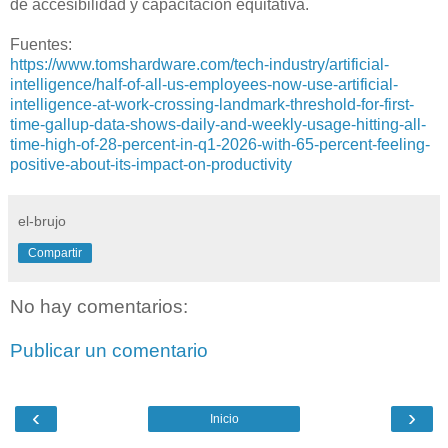
de accesibilidad y capacitación equitativa.
Fuentes:
https://www.tomshardware.com/tech-industry/artificial-
intelligence/half-of-all-us-employees-now-use-artificial-
intelligence-at-work-crossing-landmark-threshold-for-first-
time-gallup-data-shows-daily-and-weekly-usage-hitting-all-
time-high-of-28-percent-in-q1-2026-with-65-percent-feeling-
positive-about-its-impact-on-productivity
el-brujo
Compartir
No hay comentarios:
Publicar un comentario
‹
›
Inicio