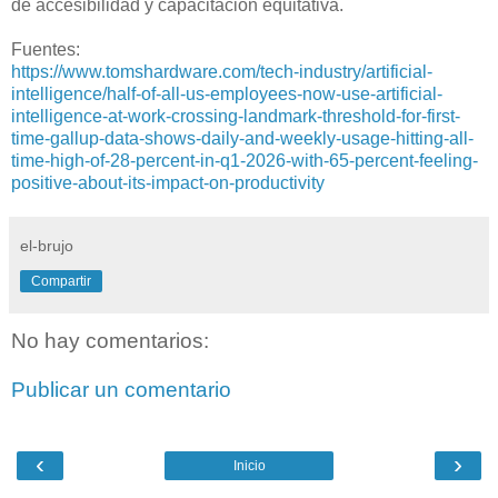
de accesibilidad y capacitación equitativa.
Fuentes:
https://www.tomshardware.com/tech-industry/artificial-
intelligence/half-of-all-us-employees-now-use-artificial-
intelligence-at-work-crossing-landmark-threshold-for-first-
time-gallup-data-shows-daily-and-weekly-usage-hitting-all-
time-high-of-28-percent-in-q1-2026-with-65-percent-feeling-
positive-about-its-impact-on-productivity
el-brujo
Compartir
No hay comentarios:
Publicar un comentario
‹
›
Inicio