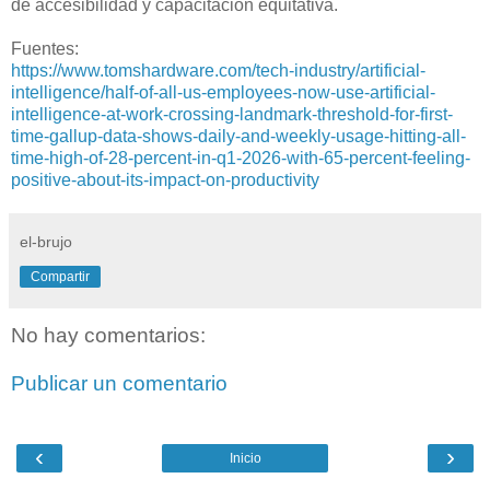
de accesibilidad y capacitación equitativa.
Fuentes:
https://www.tomshardware.com/tech-industry/artificial-
intelligence/half-of-all-us-employees-now-use-artificial-
intelligence-at-work-crossing-landmark-threshold-for-first-
time-gallup-data-shows-daily-and-weekly-usage-hitting-all-
time-high-of-28-percent-in-q1-2026-with-65-percent-feeling-
positive-about-its-impact-on-productivity
el-brujo
Compartir
No hay comentarios:
Publicar un comentario
‹
›
Inicio