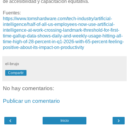
de accesibilidad y capacitación equitativa.
Fuentes:
https://www.tomshardware.com/tech-industry/artificial-
intelligence/half-of-all-us-employees-now-use-artificial-
intelligence-at-work-crossing-landmark-threshold-for-first-
time-gallup-data-shows-daily-and-weekly-usage-hitting-all-
time-high-of-28-percent-in-q1-2026-with-65-percent-feeling-
positive-about-its-impact-on-productivity
el-brujo
Compartir
No hay comentarios:
Publicar un comentario
‹
›
Inicio