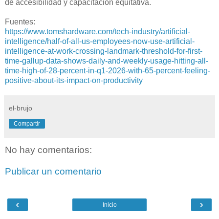
de accesibilidad y capacitación equitativa.
Fuentes:
https://www.tomshardware.com/tech-industry/artificial-
intelligence/half-of-all-us-employees-now-use-artificial-
intelligence-at-work-crossing-landmark-threshold-for-first-
time-gallup-data-shows-daily-and-weekly-usage-hitting-all-
time-high-of-28-percent-in-q1-2026-with-65-percent-feeling-
positive-about-its-impact-on-productivity
el-brujo
Compartir
No hay comentarios:
Publicar un comentario
‹
›
Inicio