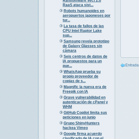
Ransomware Vect 2.0
RaaS ataca sist...
Robots humanoides en
aeropuertos japoneses por
tur...
La tasa de fallos de las
CPU Intel Raptor Lake
sup...
Samsung revela prototipo
de Galaxy Glasses sin
cámara
Seis centros de datos de
IA propuestos para un
Entrada
pue...
WhatsApp prueba su
propio proveedor de
copias de s...
Magnific la nueva era de
Freepik con IA
Grave vulnerabilidad en
autenticación de cPanel y
WHM
GitHub Copilot limita sus
peticiones en junio
Grupo ShinyHunters
hackea Vimeo
Google firma acuerdo
clasificado de IA con el