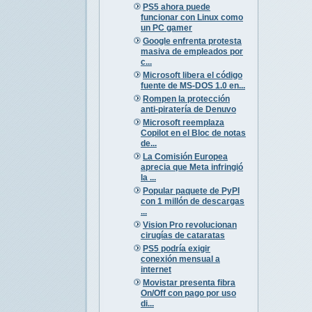
PS5 ahora puede
funcionar con Linux como
un PC gamer
Google enfrenta protesta
masiva de empleados por
c...
Microsoft libera el código
fuente de MS-DOS 1.0 en...
Rompen la protección
anti-piratería de Denuvo
Microsoft reemplaza
Copilot en el Bloc de notas
de...
La Comisión Europea
aprecia que Meta infringió
la ...
Popular paquete de PyPI
con 1 millón de descargas
...
Vision Pro revolucionan
cirugías de cataratas
PS5 podría exigir
conexión mensual a
internet
Movistar presenta fibra
On/Off con pago por uso
di...