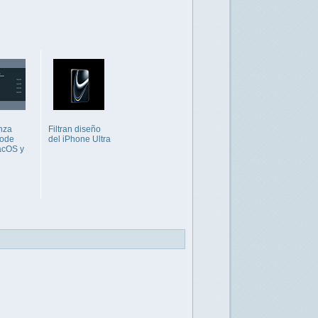
nza
Filtran diseño
ode
del iPhone Ultra
acOS y