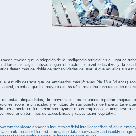
ltados revelan que la adopción de la inteligencia artificial en el lugar de tr
 diferencias significativas según el sector, el nivel educativo y la edad
tarios tienen más del doble de probabilidades de usar IA que aquellos sin est
 el estudio destaca que los empleados más jóvenes (de 18 a 34 años) son 
na laboral, mientras que los mayores de 55 años muestran una adopción muc
 de estas disparidades, la mayoría de los usuarios reportan mejoras e
aciones sobre la privacidad y el futuro de sus puestos de trabajo. La enc
endo fuertemente en formación para ayudar a sus empleados a adaptarse a e
or recorrer en términos de accesibilidad y capacitación equitativa.
:
www.tomshardware.com/tech-industry/artificial-intelligence/half-of-all-us-employ
-landmark-threshold-for-first-time-gallup-data-shows-daily-and-weekly-usage-hit