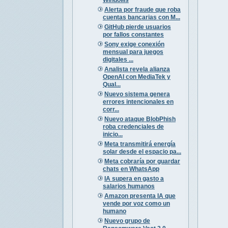
Alerta por fraude que roba
cuentas bancarias con M...
GitHub pierde usuarios
por fallos constantes
Sony exige conexión
mensual para juegos
digitales ...
Analista revela alianza
OpenAI con MediaTek y
Qual...
Nuevo sistema genera
errores intencionales en
corr...
Nuevo ataque BlobPhish
roba credenciales de
inicio...
Meta transmitirá energía
solar desde el espacio pa...
Meta cobraría por guardar
chats en WhatsApp
IA supera en gasto a
salarios humanos
Amazon presenta IA que
vende por voz como un
humano
Nuevo grupo de