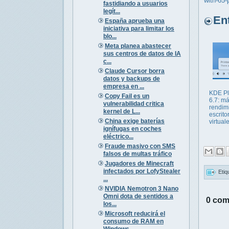
with-65-
fastidiando a usuarios
legít...
Entr
España aprueba una
iniciativa para limitar los
blo...
Meta planea abastecer
sus centros de datos de IA
c...
Claude Cursor borra
datos y backups de
empresa en ...
KDE P
Copy Fail es un
6.7: m
vulnerabilidad critica
rendim
kernel de L...
escrito
China exige baterías
virtual
ignífugas en coches
eléctrico...
Fraude masivo con SMS
falsos de multas tráfico
Jugadores de Minecraft
infectados por LofyStealer
Etiq
...
NVIDIA Nemotron 3 Nano
Omni dota de sentidos a
0 com
los...
Microsoft reducirá el
consumo de RAM en
Windows