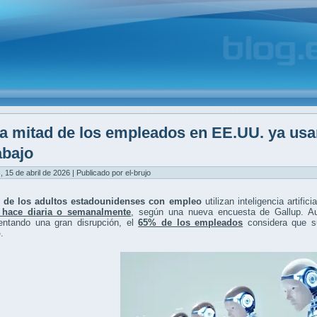
a mitad de los empleados en EE.UU. ya usan i
abajo
, 15 de abril de 2026 | Publicado por el-brujo
 de los adultos estadounidenses con empleo
utilizan inteligencia artifi
 hace diaria o semanalmente
, según una nueva encuesta de Gallup. A
entando una gran disrupción, el
65% de los empleados
considera que su
o
.