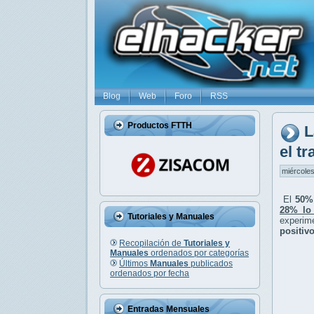
Blog
Web
Foro
RSS
Productos FTTH
L
el tr
miércoles
El
50%
28% lo
Tutoriales y Manuales
experim
positiv
Recopilación de
Tutoriales y
Manuales
ordenados por categorías
Últimos
Manuales
publicados
ordenados por fecha
Entradas Mensuales