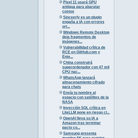
Pixel 11 usará GPU
antigua para abaratar
costos
Sinceerly es un plugin
engaña a IA con errores
ort...
Windows Remote Desktop
deja fragmentos de
imágenes...
Vulnerabilidad crítica de
RCE en GitHub.com y
Ente...
China construirá
superordenador con 47 mil
CPU nac...
WhatsApp lanzará
almacenamiento cifrado
para chats
Envía tu nombre al
espacio con satélites de la
NASA
Inyección SQL crítica en
LiteLLM pone en riesgo cl...
OpenAI lleva su IA a
Amazon tras terminar
pacto co...
Samsung presenta
monitor 6K para gaming