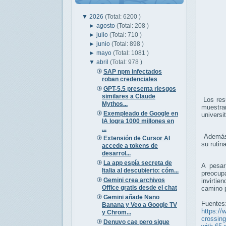
▼
2026
(Total: 6200 )
►
agosto
(Total: 208 )
►
julio
(Total: 710 )
►
junio
(Total: 898 )
►
mayo
(Total: 1081 )
▼
abril
(Total: 978 )
SAP npm infectados
roban credenciales
GPT-5.5 presenta riesgos
similares a Claude
Los resu
Mythos...
muestran
Exempleado de Google en
universi
IA logra 1000 millones en
...
Además,
Extensión de Cursor AI
su ruti
accede a tokens de
desarrol...
La app espía secreta de
A pesar
Italia al descubierto: cóm...
preocup
Gemini crea archivos
invirti
Office gratis desde el chat
camino p
Gemini añade Nano
Fuentes
Banana y Veo a Google TV
https://
y Chrom...
crossing
Denuvo cae pero sigue