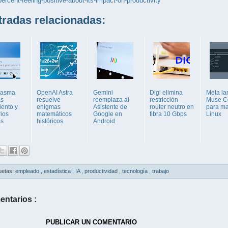
percent-feeling-positive-about-its-impact-on-productivity
adas relacionadas:
lasma
OpenAI Astra
Gemini
Digi elimina
Meta la
ás
resuelve
reemplaza al
restricción
Muse C
iento y
enigmas
Asistente de
router neutro en
para m
rios
matemáticos
Google en
fibra 10 Gbps
Linux
es
históricos
Android
uetas:
empleado
,
estadística
,
IA
,
productividad
,
tecnología
,
trabajo
entarios :
PUBLICAR UN COMENTARIO