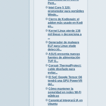
Pent...
Intel Core 5 320:
prometedor para portátiles
Windo...
Cierre de Kodispain: el
addon más usado en Kodi
en...
Kernel Linux pierde 138
mil líneas y decepciona a
...
Generador de malware
ELF para Linux elude
detecció...
ASUS presenta nuevas
fuentes de alimentación
TUF G...
Corsair ThermalProtect:
cable diseñado para
evitar...
El SoC Google Tensor G6
tendrá una GPU PowerVR
del...
Cómo mantener la
seguridad en redes Wi-Fi
públicas
Canonical integrará IA en
Ubuntu