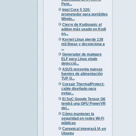
Pent...
Intel Core 5 320:
prometedor para portátiles
Windo...
Cierre de Kodispain: el
addon más usado en Kodi
en...
Kernel Linux pierde 138
mil líneas y decepciona a
...
Generador de malware
ELF para Linux elude
detecció...
ASUS presenta nuevas
fuentes de alimentación
TUF G...
Corsair ThermalProtect:
cable diseñado para
evitar...
El SoC Google Tensor G6
tendrá una GPU PowerVR
del...
Cómo mantener la
seguridad en redes Wi-Fi
públicas
Canonical integrará IA en
Ubuntu