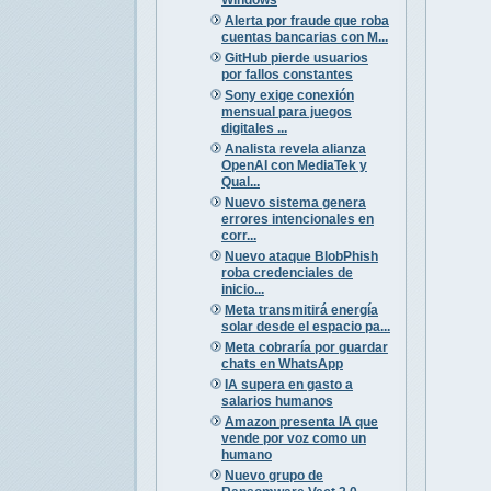
Alerta por fraude que roba
cuentas bancarias con M...
GitHub pierde usuarios
por fallos constantes
Sony exige conexión
mensual para juegos
digitales ...
Analista revela alianza
OpenAI con MediaTek y
Qual...
Nuevo sistema genera
errores intencionales en
corr...
Nuevo ataque BlobPhish
roba credenciales de
inicio...
Meta transmitirá energía
solar desde el espacio pa...
Meta cobraría por guardar
chats en WhatsApp
IA supera en gasto a
salarios humanos
Amazon presenta IA que
vende por voz como un
humano
Nuevo grupo de