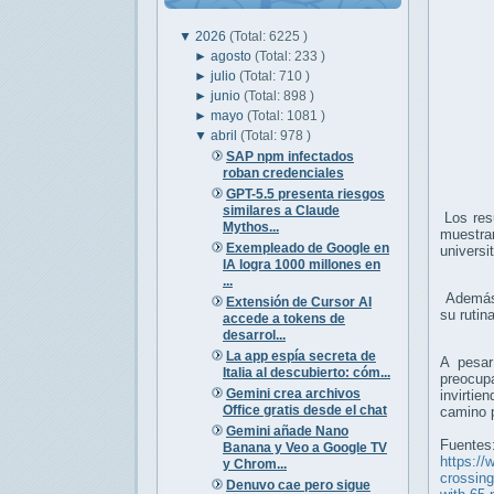
▼
2026
(Total: 6225 )
►
agosto
(Total: 233 )
►
julio
(Total: 710 )
►
junio
(Total: 898 )
►
mayo
(Total: 1081 )
▼
abril
(Total: 978 )
SAP npm infectados
roban credenciales
GPT-5.5 presenta riesgos
similares a Claude
Los resu
Mythos...
muestran
Exempleado de Google en
universi
IA logra 1000 millones en
...
Además,
Extensión de Cursor AI
su ruti
accede a tokens de
desarrol...
La app espía secreta de
A pesar
Italia al descubierto: cóm...
preocup
Gemini crea archivos
invirti
Office gratis desde el chat
camino p
Gemini añade Nano
Fuentes
Banana y Veo a Google TV
https://
y Chrom...
crossing
Denuvo cae pero sigue