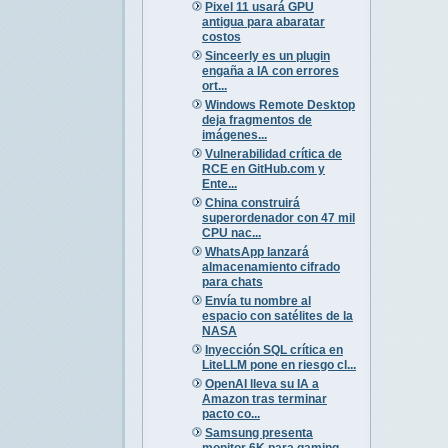
Pixel 11 usará GPU
antigua para abaratar
costos
Sinceerly es un plugin
engaña a IA con errores
ort...
Windows Remote Desktop
deja fragmentos de
imágenes...
Vulnerabilidad crítica de
RCE en GitHub.com y
Ente...
China construirá
superordenador con 47 mil
CPU nac...
WhatsApp lanzará
almacenamiento cifrado
para chats
Envía tu nombre al
espacio con satélites de la
NASA
Inyección SQL crítica en
LiteLLM pone en riesgo cl...
OpenAI lleva su IA a
Amazon tras terminar
pacto co...
Samsung presenta
monitor 6K para gaming