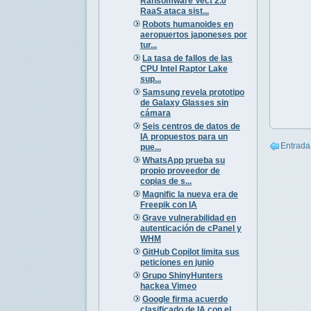
Ransomware Vect 2.0
RaaS ataca sist...
Robots humanoides en
aeropuertos japoneses por
tur...
La tasa de fallos de las
CPU Intel Raptor Lake
sup...
Samsung revela prototipo
de Galaxy Glasses sin
cámara
Seis centros de datos de
IA propuestos para un
Entrada
pue...
WhatsApp prueba su
propio proveedor de
copias de s...
Magnific la nueva era de
Freepik con IA
Grave vulnerabilidad en
autenticación de cPanel y
WHM
GitHub Copilot limita sus
peticiones en junio
Grupo ShinyHunters
hackea Vimeo
Google firma acuerdo
clasificado de IA con el