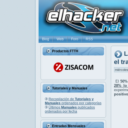
Blog
Web
Foro
RSS
Productos FTTH
L
el tr
miércoles
El
50%
28% lo
Tutoriales y Manuales
experim
positiv
Recopilación de
Tutoriales y
Manuales
ordenados por categorías
Últimos
Manuales
publicados
ordenados por fecha
Entradas Mensuales