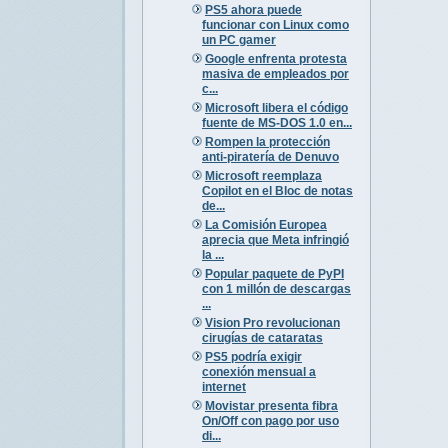
PS5 ahora puede
funcionar con Linux como
un PC gamer
Google enfrenta protesta
masiva de empleados por
c...
Microsoft libera el código
fuente de MS-DOS 1.0 en...
Rompen la protección
anti-piratería de Denuvo
Microsoft reemplaza
Copilot en el Bloc de notas
de...
La Comisión Europea
aprecia que Meta infringió
la ...
Popular paquete de PyPI
con 1 millón de descargas
...
Vision Pro revolucionan
cirugías de cataratas
PS5 podría exigir
conexión mensual a
internet
Movistar presenta fibra
On/Off con pago por uso
di...