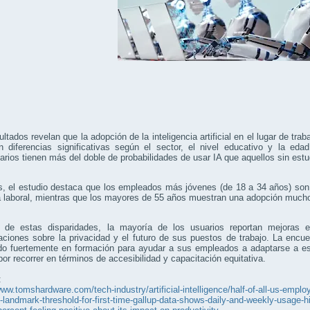
ltados revelan que la adopción de la inteligencia artificial en el lugar de tr
 diferencias significativas según el sector, el nivel educativo y la edad
tarios tienen más del doble de probabilidades de usar IA que aquellos sin est
 el estudio destaca que los empleados más jóvenes (de 18 a 34 años) son 
na laboral, mientras que los mayores de 55 años muestran una adopción muc
 de estas disparidades, la mayoría de los usuarios reportan mejoras e
aciones sobre la privacidad y el futuro de sus puestos de trabajo. La enc
endo fuertemente en formación para ayudar a sus empleados a adaptarse a e
or recorrer en términos de accesibilidad y capacitación equitativa.
:
www.tomshardware.com/tech-industry/artificial-intelligence/half-of-all-us-employ
-landmark-threshold-for-first-time-gallup-data-shows-daily-and-weekly-usage-hit