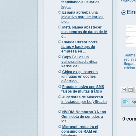
with-65-
fastidiando a usuarios
legít...
Entr
España aprueba una
iniciativa para limitar los
blo...
Meta planea abastecer
sus centros de datos de IA
c...
Claude Cursor borra
datos y backups de
empresa en ...
Teams
Copy Fail es un
registr
vulnerabilidad critica
llegada
kernel de L...
oficina
China exige baterías
ignífugas en coches
eléctrico...
Fraude masivo con SMS
falsos de multas tráfico
Jugadores de Minecraft
infectados por LofyStealer
Etiq
...
NVIDIA Nemotron 3 Nano
Omni dota de sentidos a
0 com
los...
Microsoft reducirá el
consumo de RAM en
Windows