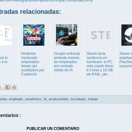
percent-feeling-positive-about-its-impact-on-productivity
adas relacionadas:
Nintendo
Google enfrenta
Steam dicta
Steam 
ará tu
hackeada:
protesta masiva
sentencia en
amplia
 a la
empleados
de empleados
hardware: el PC
PlaySta
temen ser
por contrato
más usado tiene
usuario
sustituidos por
militar de IA
8 Cores y 16 GB
Copilot AI
de RAM, ¿tie...
uetas:
empleado
,
estadística
,
IA
,
productividad
,
tecnología
,
trabajo
entarios :
PUBLICAR UN COMENTARIO