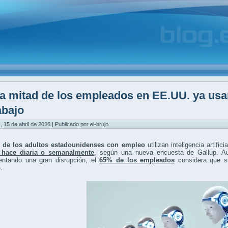
a mitad de los empleados en EE.UU. ya usan i
abajo
, 15 de abril de 2026 | Publicado por el-brujo
 de los adultos estadounidenses con empleo
utilizan inteligencia artifi
 hace diaria o semanalmente
, según una nueva encuesta de Gallup. A
entando una gran disrupción, el
65% de los empleados
considera que su
o
.