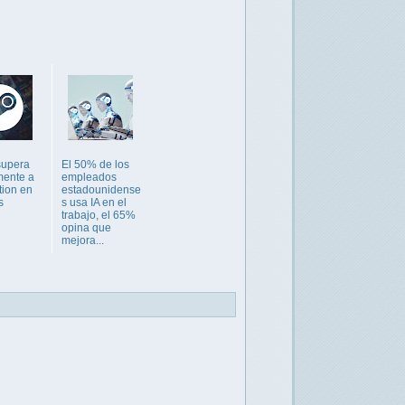
supera
El 50% de los
mente a
empleados
tion en
estadounidense
s
s usa IA en el
trabajo, el 65%
opina que
mejora...