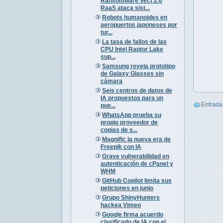
Ransomware Vect 2.0
RaaS ataca sist...
Robots humanoides en
aeropuertos japoneses por
tur...
La tasa de fallos de las
CPU Intel Raptor Lake
sup...
Samsung revela prototipo
de Galaxy Glasses sin
cámara
Seis centros de datos de
IA propuestos para un
Entrada
pue...
WhatsApp prueba su
propio proveedor de
copias de s...
Magnific la nueva era de
Freepik con IA
Grave vulnerabilidad en
autenticación de cPanel y
WHM
GitHub Copilot limita sus
peticiones en junio
Grupo ShinyHunters
hackea Vimeo
Google firma acuerdo
clasificado de IA con el