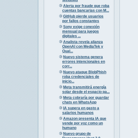
Alerta por fraude que roba
cuentas bancarias con M...
GitHub pierde usuarios
por fallos constantes
Sony exige conexión
mensual para juegos
digitales ...
Analista revela alianza
OpenAI con MediaTek y
Qual...
Nuevo sistema genera
errores intencionales en
corr...
Nuevo ataque BlobPhish
roba credenciales de
inicio...
Meta transmitirá energía
solar desde el espacio pa...
Meta cobraría por guardar
chats en WhatsApp
IA supera en gasto a
salarios humanos
Amazon presenta IA que
vende por voz como un
humano
Nuevo grupo de