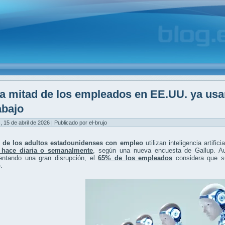
a mitad de los empleados en EE.UU. ya usan i
abajo
, 15 de abril de 2026 | Publicado por el-brujo
 de los adultos estadounidenses con empleo
utilizan inteligencia artifi
 hace diaria o semanalmente
, según una nueva encuesta de Gallup. A
entando una gran disrupción, el
65% de los empleados
considera que su
o
.