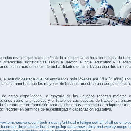
ltados revelan que la adopción de la inteligencia artificial en el lugar de tr
 diferencias significativas según el sector, el nivel educativo y la edad
tarios tienen más del doble de probabilidades de usar IA que aquellos sin est
 el estudio destaca que los empleados más jóvenes (de 18 a 34 años) son 
na laboral, mientras que los mayores de 55 años muestran una adopción muc
 de estas disparidades, la mayoría de los usuarios reportan mejoras e
aciones sobre la privacidad y el futuro de sus puestos de trabajo. La enc
endo fuertemente en formación para ayudar a sus empleados a adaptarse a e
or recorrer en términos de accesibilidad y capacitación equitativa.
:
www.tomshardware.com/tech-industry/artificial-intelligence/half-of-all-us-employ
-landmark-threshold-for-first-time-gallup-data-shows-daily-and-weekly-usage-hit