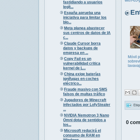
with-65-
fastidiando a usuarios
legít...
Entr
España aprueba una
iniciativa para limitar los
blo...
Meta planea abastecer
sus centros de datos de IA
c...
Claude Cursor borra
datos y backups de
empresa en ...
Móvil 
Copy Fail es un
sobrevi
vulnerabilidad critica
lavavaj
kernel de L...
China exige baterías
ignífugas en coches
eléctrico...
Fraude masivo con SMS
falsos de multas tráfico
Jugadores de Minecraft
infectados por LofyStealer
Etiq
...
NVIDIA Nemotron 3 Nano
Omni dota de sentidos a
0 com
los...
Microsoft reducirá el
consumo de RAM en
Windows