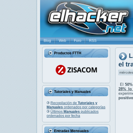
Blog
Web
Foro
RSS
Productos FTTH
L
el tr
miércoles
El
50%
28% lo
Tutoriales y Manuales
experim
positiv
Recopilación de
Tutoriales y
Manuales
ordenados por categorías
Últimos
Manuales
publicados
ordenados por fecha
Entradas Mensuales