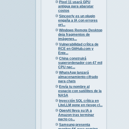
Pixel 11 usará GPU
antigua para abaratar
costos
Sinceerly es un plugin
engaña a IA con errores
ort...
Windows Remote Desktop
deja fragmentos de
imágenes...
Vulnerabilidad crítica de
RCE en GitHub.com y
Ente...
China construirá
superordenador con 47 mil
CPU nac...
WhatsApp lanzará
almacenamiento cifrado
para chats
Envía tu nombre al
espacio con satélites de la
NASA
Inyección SQL crítica en
LiteLLM pone en riesgo cl...
OpenAI lleva su IA a
Amazon tras terminar
pacto co...
Samsung presenta
monitor 6K para gaming