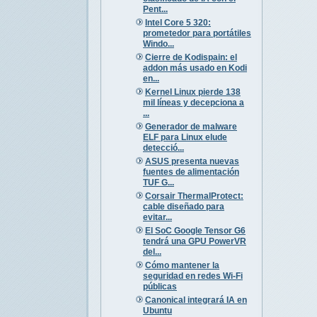
Pent...
Intel Core 5 320:
prometedor para portátiles
Windo...
Cierre de Kodispain: el
addon más usado en Kodi
en...
Kernel Linux pierde 138
mil líneas y decepciona a
...
Generador de malware
ELF para Linux elude
detecció...
ASUS presenta nuevas
fuentes de alimentación
TUF G...
Corsair ThermalProtect:
cable diseñado para
evitar...
El SoC Google Tensor G6
tendrá una GPU PowerVR
del...
Cómo mantener la
seguridad en redes Wi-Fi
públicas
Canonical integrará IA en
Ubuntu