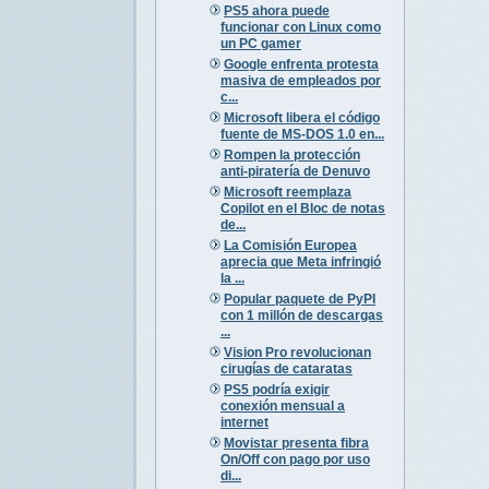
PS5 ahora puede
funcionar con Linux como
un PC gamer
Google enfrenta protesta
masiva de empleados por
c...
Microsoft libera el código
fuente de MS-DOS 1.0 en...
Rompen la protección
anti-piratería de Denuvo
Microsoft reemplaza
Copilot en el Bloc de notas
de...
La Comisión Europea
aprecia que Meta infringió
la ...
Popular paquete de PyPI
con 1 millón de descargas
...
Vision Pro revolucionan
cirugías de cataratas
PS5 podría exigir
conexión mensual a
internet
Movistar presenta fibra
On/Off con pago por uso
di...