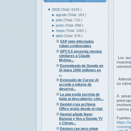
▼
2026
(Total: 6155 )
►
agosto
(Total: 163 )
►
julio
(Total: 710 )
►
junio
(Total: 898 )
►
mayo
(Total: 1081 )
▼
abril
(Total: 978 )
SAP npm infectados
roban credenciales
GPT-5.5 presenta riesgos
similares a Claude
Los resu
Mythos...
muestran
Exempleado de Google en
universi
IA logra 1000 millones en
...
Además,
Extensión de Cursor AI
su ruti
accede a tokens de
desarrol...
La app espía secreta de
A pesar
Italia al descubierto: cóm...
preocup
Gemini crea archivos
invirti
Office gratis desde el chat
camino p
Gemini añade Nano
Fuentes
Banana y Veo a Google TV
https://
y Chrom...
crossing
Denuvo cae pero sigue