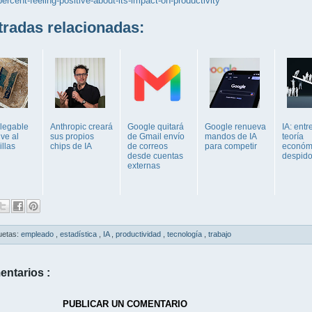
percent-feeling-positive-about-its-impact-on-productivity
adas relacionadas:
plegable
Anthropic creará
Google quitará
Google renueva
IA: entr
ve al
sus propios
de Gmail envío
mandos de IA
teoría
illas
chips de IA
de correos
para competir
económi
desde cuentas
despido
externas
uetas:
empleado
,
estadística
,
IA
,
productividad
,
tecnología
,
trabajo
entarios :
PUBLICAR UN COMENTARIO