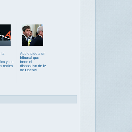
e la
Apple pide a un
tribunal que
ca y los
frene el
s reales
dispositivo de IA
de OpenAI