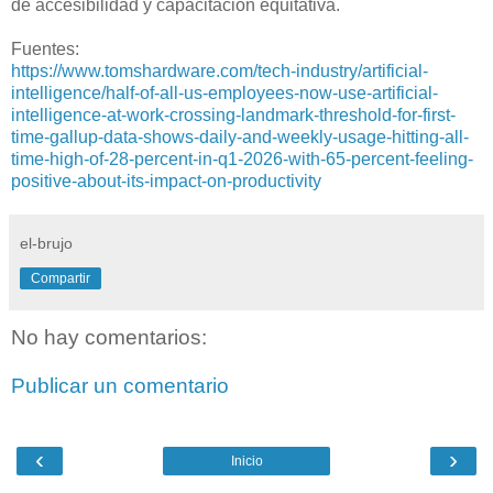
de accesibilidad y capacitación equitativa.
Fuentes:
https://www.tomshardware.com/tech-industry/artificial-
intelligence/half-of-all-us-employees-now-use-artificial-
intelligence-at-work-crossing-landmark-threshold-for-first-
time-gallup-data-shows-daily-and-weekly-usage-hitting-all-
time-high-of-28-percent-in-q1-2026-with-65-percent-feeling-
positive-about-its-impact-on-productivity
el-brujo
Compartir
No hay comentarios:
Publicar un comentario
‹
›
Inicio