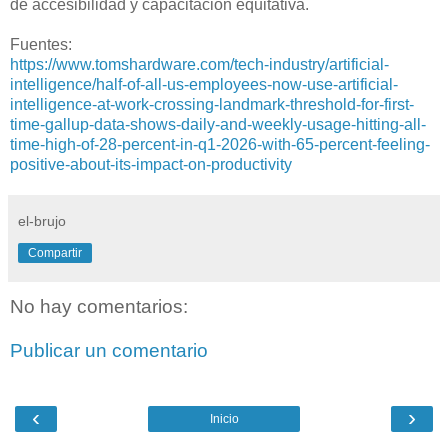
de accesibilidad y capacitación equitativa.
Fuentes:
https://www.tomshardware.com/tech-industry/artificial-
intelligence/half-of-all-us-employees-now-use-artificial-
intelligence-at-work-crossing-landmark-threshold-for-first-
time-gallup-data-shows-daily-and-weekly-usage-hitting-all-
time-high-of-28-percent-in-q1-2026-with-65-percent-feeling-
positive-about-its-impact-on-productivity
el-brujo
Compartir
No hay comentarios:
Publicar un comentario
‹
›
Inicio