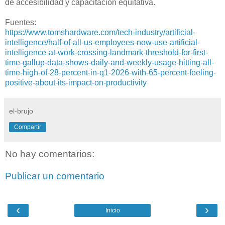
de accesibilidad y capacitación equitativa.
Fuentes:
https://www.tomshardware.com/tech-industry/artificial-
intelligence/half-of-all-us-employees-now-use-artificial-
intelligence-at-work-crossing-landmark-threshold-for-first-
time-gallup-data-shows-daily-and-weekly-usage-hitting-all-
time-high-of-28-percent-in-q1-2026-with-65-percent-feeling-
positive-about-its-impact-on-productivity
el-brujo
Compartir
No hay comentarios:
Publicar un comentario
‹
›
Inicio