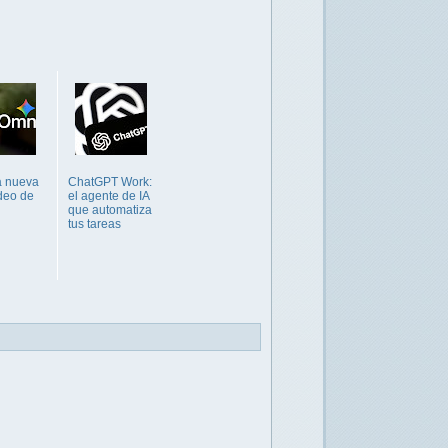
a nueva
ChatGPT Work:
ídeo de
el agente de IA
que automatiza
tus tareas