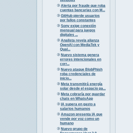
Alerta por fraude que roba
cuentas bancarias con M...
GitHub pierde usuarios
por fallos constantes
Sony exige conexión
mensual para juegos
digitales ...
Analista revela alianza
OpenAI con MediaTek y
Qual...
Nuevo sistema genera
errores intencionales en
corr...
Nuevo ataque BlobPhish
roba credenciales de
inicio...
Meta transmitirá energía
solar desde el espacio pa...
Meta cobraría por guardar
chats en WhatsApp
IA supera en gasto a
salarios humanos
Amazon presenta IA que
vende por voz como un
humano
Nuevo grupo de