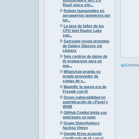
Ransomware Vect 2.0
RaaS ataca sist...
Robots humanoides en
aeropuertos japoneses por
tur...
La tasa de fallos de las
CPU Intel Raptor Lake
sup...
Samsung revela prototipo
de Galaxy Glasses sin
cámara
Seis centros de datos de
IA propuestos para un
Entrada
pue...
WhatsApp prueba su
propio proveedor de
copias de s...
Magnific la nueva era de
Freepik con IA
Grave vulnerabilidad en
autenticación de cPanel y
WHM
GitHub Copilot limita sus
peticiones en junio
Grupo ShinyHunters
hackea Vimeo
Google firma acuerdo
clasificado de IA con el