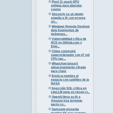
Pixel 11 usará GPU
antigua para abaratar
costos
Sinceerly es un plugin
engaña a IA con errores
ort...
Windows Remote Desktop
deja fragmentos de
imágenes...
Vulnerabilidad crítica de
RCE en GitHub.com y
Ente...
China construirá
superordenador con 47 mil
CPU nac...
WhatsApp lanzará
almacenamiento cifrado
para chats
Envía tu nombre al
espacio con satélites de la
NASA
Inyección SQL crítica en
LiteLLM pone en riesgo cl...
OpenAI lleva su IA a
Amazon tras terminar
pacto co...
Samsung presenta
monitor 6K para gaming