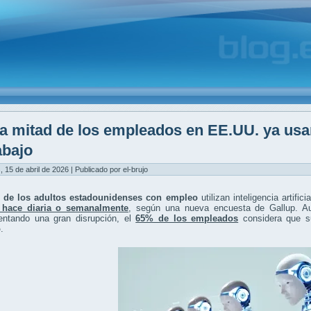
a mitad de los empleados en EE.UU. ya usan i
abajo
, 15 de abril de 2026 | Publicado por el-brujo
 de los adultos estadounidenses con empleo
utilizan inteligencia artifi
 hace diaria o semanalmente
, según una nueva encuesta de Gallup. A
entando una gran disrupción, el
65% de los empleados
considera que su
o
.