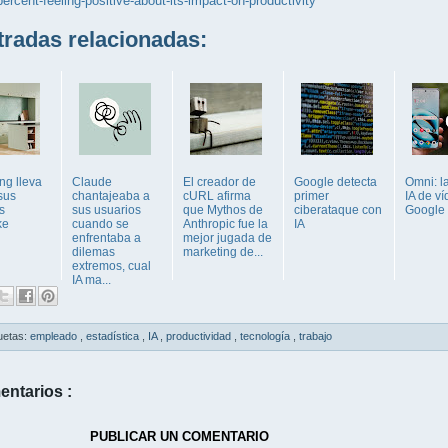
percent-feeling-positive-about-its-impact-on-productivity
adas relacionadas:
g lleva
Claude
El creador de
Google detecta
Omni: l
 sus
chantajeaba a
cURL afirma
primer
IA de v
s
sus usuarios
que Mythos de
ciberataque con
Google
ke
cuando se
Anthropic fue la
IA
enfrentaba a
mejor jugada de
dilemas
marketing de...
extremos, cual
IA ma...
uetas:
empleado
,
estadística
,
IA
,
productividad
,
tecnología
,
trabajo
entarios :
PUBLICAR UN COMENTARIO