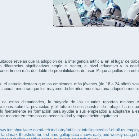
ltados revelan que la adopción de la inteligencia artificial en el lugar de tr
 diferencias significativas según el sector, el nivel educativo y la edad
tarios tienen más del doble de probabilidades de usar IA que aquellos sin est
 el estudio destaca que los empleados más jóvenes (de 18 a 34 años) son 
na laboral, mientras que los mayores de 55 años muestran una adopción muc
 de estas disparidades, la mayoría de los usuarios reportan mejoras e
aciones sobre la privacidad y el futuro de sus puestos de trabajo. La enc
endo fuertemente en formación para ayudar a sus empleados a adaptarse a e
or recorrer en términos de accesibilidad y capacitación equitativa.
:
www.tomshardware.com/tech-industry/artificial-intelligence/half-of-all-us-employ
-landmark-threshold-for-first-time-gallup-data-shows-daily-and-weekly-usage-hit