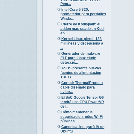
Pent...
Intel Core 5 320:
prometedor para portátiles
Windo...
Cierre de Kodispain: el
addon más usado en Kodi
en...
Kernel Linux pierde 138
mil líneas y decepciona a
...
Generador de malware
ELF para Linux elude
detecció...
ASUS presenta nuevas
fuentes de alimentación
TUF G...
Corsair ThermalProtect:
cable diseñado para
evitar...
El SoC Google Tensor G6
tendrá una GPU PowerVR
del...
Cómo mantener la
seguridad en redes Wi-Fi
públicas
Canonical integrará IA en
Ubuntu