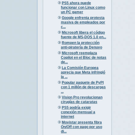
PS5 ahora puede
funcionar con Linux como
un PC gamer
Google enfrenta protesta
masiva de empleados por
c...
Microsoft libera el código
fuente de MS-DOS 1.0 en...
Rompen la protección
anti-piratería de Denuvo
Microsoft reemplaza
Copilot en el Bloc de notas
de...
La Comisión Europea
aprecia que Meta infringió
la ...
Popular paquete de PyPI
con 1 millón de descargas
...
Vision Pro revolucionan
cirugías de cataratas
PS5 podría exigir
conexión mensual a
internet
Movistar presenta fibra
On/Off con pago por uso
di...