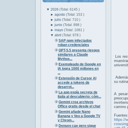
▼
2026
(Total: 6145 )
►
agosto
(Total: 153 )
►
julio
(Total: 710 )
►
junio
(Total: 898 )
►
mayo
(Total: 1081 )
▼
abril
(Total: 978 )
SAP npm infectados
roban credenciales
GPT-5.5 presenta riesgos
similares a Claude
Los resu
Mythos...
muestran
Exempleado de Google en
universi
IA logra 1000 millones en
...
Además,
Extensión de Cursor AI
su ruti
accede a tokens de
desarrol...
La app espía secreta de
A pesar
Italia al descubierto: cóm...
preocup
Gemini crea archivos
invirti
Office gratis desde el chat
camino p
Gemini añade Nano
Fuentes
Banana y Veo a Google TV
https://
y Chrom...
crossing
Denuvo cae pero sigue