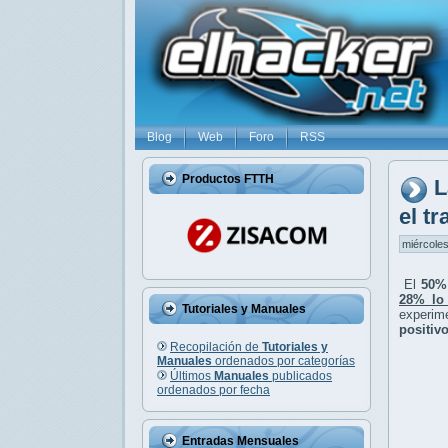
Blog
Web
Foro
RSS
Productos FTTH
L
el tr
miércoles
El
50%
28% lo
Tutoriales y Manuales
experim
positiv
Recopilación de
Tutoriales y
Manuales
ordenados por categorías
Últimos
Manuales
publicados
ordenados por fecha
Entradas Mensuales