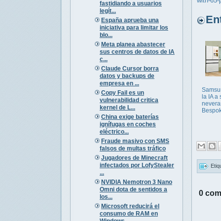
with-65-
fastidiando a usuarios
legít...
Entr
España aprueba una
iniciativa para limitar los
blo...
Meta planea abastecer
sus centros de datos de IA
c...
Claude Cursor borra
datos y backups de
empresa en ...
Samsun
Copy Fail es un
la IA a
vulnerabilidad critica
nevera
kernel de L...
Bespo
China exige baterías
ignífugas en coches
eléctrico...
Fraude masivo con SMS
falsos de multas tráfico
Jugadores de Minecraft
infectados por LofyStealer
Etiq
...
NVIDIA Nemotron 3 Nano
Omni dota de sentidos a
0 com
los...
Microsoft reducirá el
consumo de RAM en
Windows