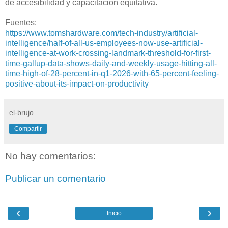
de accesibilidad y capacitación equitativa.
Fuentes:
https://www.tomshardware.com/tech-industry/artificial-
intelligence/half-of-all-us-employees-now-use-artificial-
intelligence-at-work-crossing-landmark-threshold-for-first-
time-gallup-data-shows-daily-and-weekly-usage-hitting-all-
time-high-of-28-percent-in-q1-2026-with-65-percent-feeling-
positive-about-its-impact-on-productivity
el-brujo
Compartir
No hay comentarios:
Publicar un comentario
‹
›
Inicio